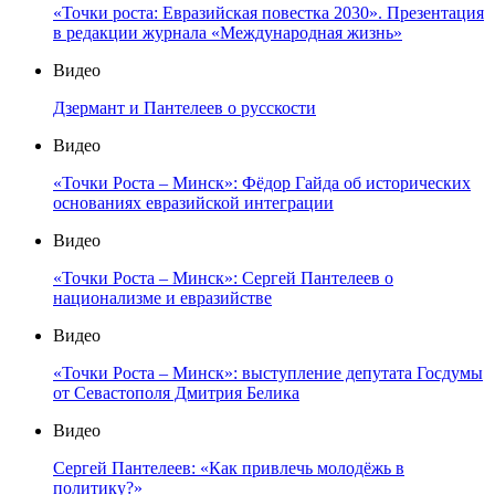
«Точки роста: Евразийская повестка 2030». Презентация
в редакции журнала «Международная жизнь»
Видео
Дзермант и Пантелеев о русскости
Видео
«Точки Роста – Минск»: Фёдор Гайда об исторических
основаниях евразийской интеграции
Видео
«Точки Роста – Минск»: Сергей Пантелеев о
национализме и евразийстве
Видео
«Точки Роста – Минск»: выступление депутата Госдумы
от Севастополя Дмитрия Белика
Видео
Сергей Пантелеев: «Как привлечь молодёжь в
политику?»