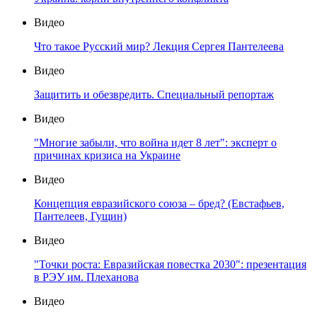
Видео
Что такое Русский мир? Лекция Сергея Пантелеева
Видео
Защитить и обезвредить. Специальный репортаж
Видео
"Многие забыли, что война идет 8 лет": эксперт о
причинах кризиса на Украине
Видео
Концепция евразийского союза – бред? (Евстафьев,
Пантелеев, Гущин)
Видео
"Точки роста: Евразийская повестка 2030": презентация
в РЭУ им. Плеханова
Видео