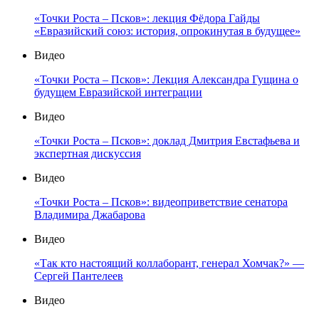
«Точки Роста – Псков»: лекция Фёдора Гайды
«Евразийский союз: история, опрокинутая в будущее»
Видео
«Точки Роста – Псков»: Лекция Александра Гущина о
будущем Евразийской интеграции
Видео
«Точки Роста – Псков»: доклад Дмитрия Евстафьева и
экспертная дискуссия
Видео
«Точки Роста – Псков»: видеоприветствие сенатора
Владимира Джабарова
Видео
«Так кто настоящий коллаборант, генерал Хомчак?» —
Сергей Пантелеев
Видео