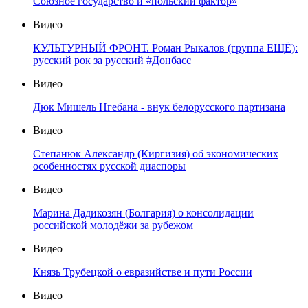
Союзное государство и «польский фактор»
Видео
КУЛЬТУРНЫЙ ФРОНТ. Роман Рыкалов (группа ЕЩЁ):
русский рок за русский #Донбасс
Видео
Дюк Мишель Нгебана - внук белорусского партизана
Видео
Степанюк Александр (Киргизия) об экономических
особенностях русской диаспоры
Видео
Марина Дадикозян (Болгария) о консолидации
российской молодёжи за рубежом
Видео
Князь Трубецкой о евразийстве и пути России
Видео