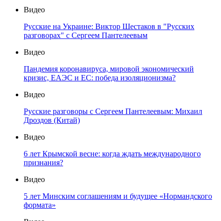
Видео
Русские на Украине: Виктор Шестаков в "Русских
разговорах" с Сергеем Пантелеевым
Видео
Пандемия коронавируса, мировой экономический
кризис, ЕАЭС и ЕС: победа изоляционизма?
Видео
Русские разговоры с Сергеем Пантелеевым: Михаил
Дроздов (Китай)
Видео
6 лет Крымской весне: когда ждать международного
признания?
Видео
5 лет Минским соглашениям и будущее «Нормандского
формата»