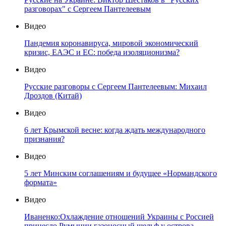
разговорах" с Сергеем Пантелеевым
Видео
Пандемия коронавируса, мировой экономический
кризис, ЕАЭС и ЕС: победа изоляционизма?
Видео
Русские разговоры с Сергеем Пантелеевым: Михаил
Дроздов (Китай)
Видео
6 лет Крымской весне: когда ждать международного
признания?
Видео
5 лет Минским соглашениям и будущее «Нормандского
формата»
Видео
Иваненко:Охлаждение отношений Украины с Россией
принесло Румынии газоносный шельф у острова