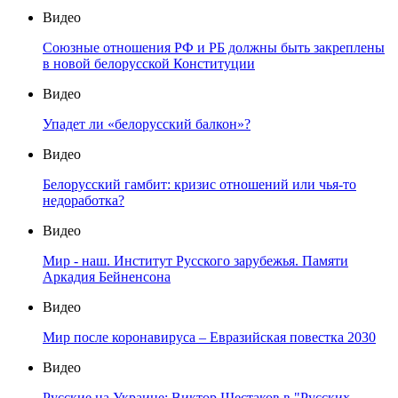
Видео
Союзные отношения РФ и РБ должны быть закреплены
в новой белорусской Конституции
Видео
Упадет ли «белорусский балкон»?
Видео
Белорусский гамбит: кризис отношений или чья-то
недоработка?
Видео
Мир - наш. Институт Русского зарубежья. Памяти
Аркадия Бейненсона
Видео
Мир после коронавируса – Евразийская повестка 2030
Видео
Русские на Украине: Виктор Шестаков в "Русских