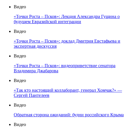
Видео
«Точки Роста – Псков»: Лекция Александра Гущина о
будущем Евразийской интеграции
Видео
«Точки Роста – Псков»: доклад Дмитрия Евстафьева и
экспертная дискуссия
Видео
«Точки Роста – Псков»: видеоприветствие сенатора
Владимира Джабарова
Видео
«Так кто настоящий коллаборант, генерал Хомчак?» —
Сергей Пантелеев
Видео
Обратная сторона ожиданий: будни российского Крыма
Видео