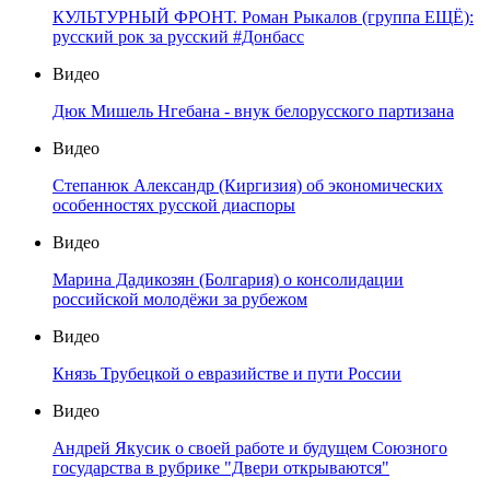
КУЛЬТУРНЫЙ ФРОНТ. Роман Рыкалов (группа ЕЩЁ):
русский рок за русский #Донбасс
Видео
Дюк Мишель Нгебана - внук белорусского партизана
Видео
Степанюк Александр (Киргизия) об экономических
особенностях русской диаспоры
Видео
Марина Дадикозян (Болгария) о консолидации
российской молодёжи за рубежом
Видео
Князь Трубецкой о евразийстве и пути России
Видео
Андрей Якусик о своей работе и будущем Союзного
государства в рубрике "Двери открываются"