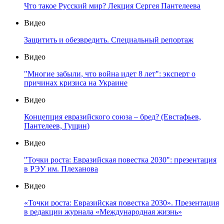
Что такое Русский мир? Лекция Сергея Пантелеева
Видео
Защитить и обезвредить. Специальный репортаж
Видео
"Многие забыли, что война идет 8 лет": эксперт о
причинах кризиса на Украине
Видео
Концепция евразийского союза – бред? (Евстафьев,
Пантелеев, Гущин)
Видео
"Точки роста: Евразийская повестка 2030": презентация
в РЭУ им. Плеханова
Видео
«Точки роста: Евразийская повестка 2030». Презентация
в редакции журнала «Международная жизнь»