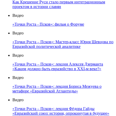
Как Крещение Руси стало первым интеграционным
проектом в истории славян
Видео
«Точки Роста - Псков»: фильм о Форуме
Видео
«Точки Роста – Псков»: Мастер-класс Юрия Шевцова по
Евразийской политической аналитике
Видео
«Точки Роста – Псков»: лекция Алексея Дзерманта
«Каким должно быть евразийство в XXI-м веке?»
Видео
«Точки Роста – Псков»: лекция Бориса Межуева о
метафоре «Евразийской Атлантиды»
Видео
«Точки Роста – Псков»: лекция Фёдора Гайды
«Евразийский союз: история, опрокинутая в будущее»