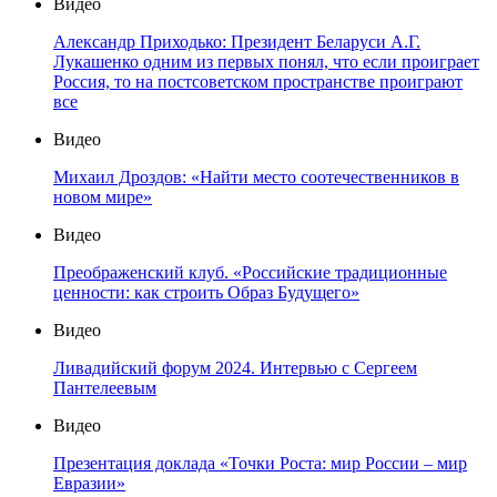
Видео
Александр Приходько: Президент Беларуси А.Г.
Лукашенко одним из первых понял, что если проиграет
Россия, то на постсоветском пространстве проиграют
все
Видео
Михаил Дроздов: «Найти место соотечественников в
новом мире»
Видео
Преображенский клуб. «Российские традиционные
ценности: как строить Образ Будущего»
Видео
Ливадийский форум 2024. Интервью с Сергеем
Пантелеевым
Видео
Презентация доклада «Точки Роста: мир России – мир
Евразии»