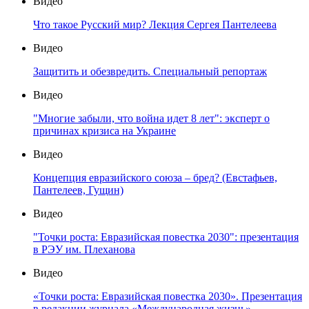
Видео
Что такое Русский мир? Лекция Сергея Пантелеева
Видео
Защитить и обезвредить. Специальный репортаж
Видео
"Многие забыли, что война идет 8 лет": эксперт о
причинах кризиса на Украине
Видео
Концепция евразийского союза – бред? (Евстафьев,
Пантелеев, Гущин)
Видео
"Точки роста: Евразийская повестка 2030": презентация
в РЭУ им. Плеханова
Видео
«Точки роста: Евразийская повестка 2030». Презентация
в редакции журнала «Международная жизнь»