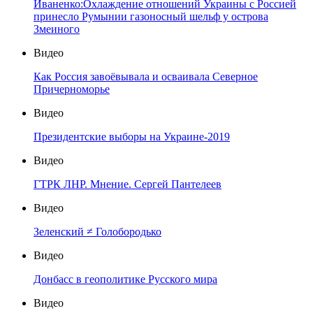
Иваненко:Охлаждение отношений Украины с Россией
принесло Румынии газоносный шельф у острова
Змеиного
Видео
Как Россия завоёвывала и осваивала Северное
Причерноморье
Видео
Президентские выборы на Украине-2019
Видео
ГТРК ЛНР. Мнение. Сергей Пантелеев
Видео
Зеленский ≠ Голобородько
Видео
Донбасс в геополитике Русского мира
Видео