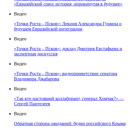
«Евразийский союз: история, опрокинутая в будущее»
Видео
«Точки Роста – Псков»: Лекция Александра Гущина о
будущем Евразийской интеграции
Видео
«Точки Роста – Псков»: доклад Дмитрия Евстафьева и
экспертная дискуссия
Видео
«Точки Роста – Псков»: видеоприветствие сенатора
Владимира Джабарова
Видео
«Так кто настоящий коллаборант, генерал Хомчак?» —
Сергей Пантелеев
Видео
Обратная сторона ожиданий: будни российского Крыма