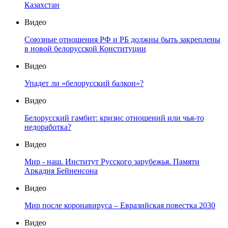
Казахстан
Видео
Союзные отношения РФ и РБ должны быть закреплены
в новой белорусской Конституции
Видео
Упадет ли «белорусский балкон»?
Видео
Белорусский гамбит: кризис отношений или чья-то
недоработка?
Видео
Мир - наш. Институт Русского зарубежья. Памяти
Аркадия Бейненсона
Видео
Мир после коронавируса – Евразийская повестка 2030
Видео