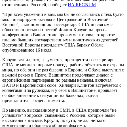
отношениях с Россией, сообщает
ИА REGNUM
.
"При всем уважении к вам, мы бы не согласились с тем, будто
мы... игнорируем вызовы в Центральной и Восточной
Европе", - так помощник госсекретаря США по связям с
общественностью и прессой Филип Кроули на пресс-
конференции в Вашингтоне прокомментировал открытое
письмо бывших государственных и политических деятелей
Восточной Европы президенту США Бараку Обаме,
опубликованное 16 июля.
Кроули заявил, что, разумеется, президент и госсекретарь
США не могли за первые полгода работы объехать все страны
мира, но оба они не раз бывали в Европе, и Обама выступил с
важной речью в Праге. Вашингтон продолжает диалог с
европейскими партнерами по разным каналам, включая
НАТО и Европейский союз. Хиллари Клинтон встречается с
коллегами и за рубежом, и у себя в Вашингтоне, проявляет
особое внимание к ситуации на Балканах, сказал
представитель госдепартамента.
По мнению, высказанному в СМИ, в США предпочли "не
услышать" вопросов, связанных с Россией, которые были
высказаны в письме. Кроули, по сути, не дал четкого
комментария и обошелся общими фразами.