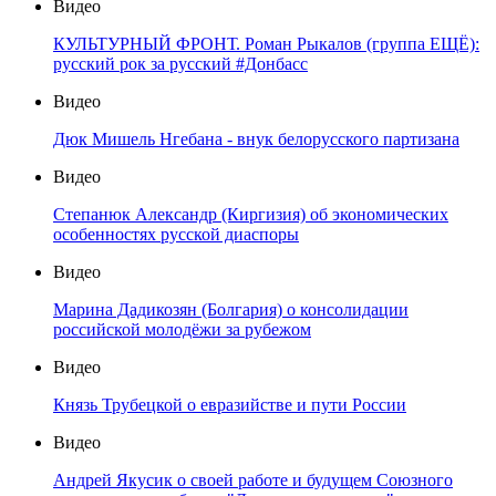
Видео
КУЛЬТУРНЫЙ ФРОНТ. Роман Рыкалов (группа ЕЩЁ):
русский рок за русский #Донбасс
Видео
Дюк Мишель Нгебана - внук белорусского партизана
Видео
Степанюк Александр (Киргизия) об экономических
особенностях русской диаспоры
Видео
Марина Дадикозян (Болгария) о консолидации
российской молодёжи за рубежом
Видео
Князь Трубецкой о евразийстве и пути России
Видео
Андрей Якусик о своей работе и будущем Союзного