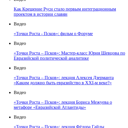
Как Крещение Руси стало первым интеграционным
проектом в истории славян
Видео
«Точки Роста - Псков»: фильм о Форуме
Видео
«Точки Роста – Псков»: Мастер-класс Юрия Шевцова по
Евразийской политической аналитике
Видео
«Точки Роста – Псков»: лекция Алексея Дзерманта
«Каким должно быть евразийство в XXI-м веке?»
Видео
«Точки Роста – Псков»: лекция Бориса Межуева о
метафоре «Евразийской Атлантиды»
Видео
«Точки Роста – Псков»: лекция Фёдора Гайды