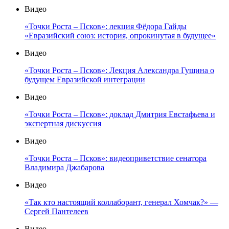
Видео
«Точки Роста – Псков»: лекция Фёдора Гайды
«Евразийский союз: история, опрокинутая в будущее»
Видео
«Точки Роста – Псков»: Лекция Александра Гущина о
будущем Евразийской интеграции
Видео
«Точки Роста – Псков»: доклад Дмитрия Евстафьева и
экспертная дискуссия
Видео
«Точки Роста – Псков»: видеоприветствие сенатора
Владимира Джабарова
Видео
«Так кто настоящий коллаборант, генерал Хомчак?» —
Сергей Пантелеев
Видео