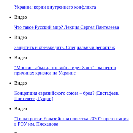
Украина: корни внутреннего конфликта
Видео
Что такое Русский мир? Лекция Сергея Пантелеева
Видео
Защитить и обезвредить. Специальный репортаж
Видео
"Многие забыли, что война идет 8 лет": эксперт о
причинах кризиса на Украине
Видео
Концепция евразийского союза – бред? (Евстафьев,
Пантелеев, Гущин)
Видео
"Точки роста: Евразийская повестка 2030": презентация
в РЭУ им. Плеханова