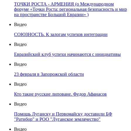
ТОЧКИ РОСТА - АРМЕНИЯ (о Международном
форуме «Точки Роста: региональная безопасность и мир
на пространстве Большой Евразии» )
Видео
СОЮЗНОСТЬ. К залогам успехов интеграции
Видео
Евразийский клуб успехи начинаются с инициативы
Видео
23 февраля в Запорожской области
Видео
Кто такие русские липоване. Федор Афанасов
Видео
Помощь Луганску и Первомайску доставили БФ
"Ратибор" и РОО "Луганское землячество"
Видео