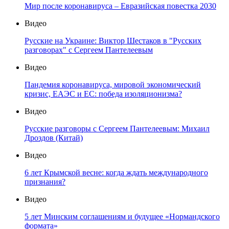
Мир после коронавируса – Евразийская повестка 2030
Видео
Русские на Украине: Виктор Шестаков в "Русских
разговорах" с Сергеем Пантелеевым
Видео
Пандемия коронавируса, мировой экономический
кризис, ЕАЭС и ЕС: победа изоляционизма?
Видео
Русские разговоры с Сергеем Пантелеевым: Михаил
Дроздов (Китай)
Видео
6 лет Крымской весне: когда ждать международного
признания?
Видео
5 лет Минским соглашениям и будущее «Нормандского
формата»