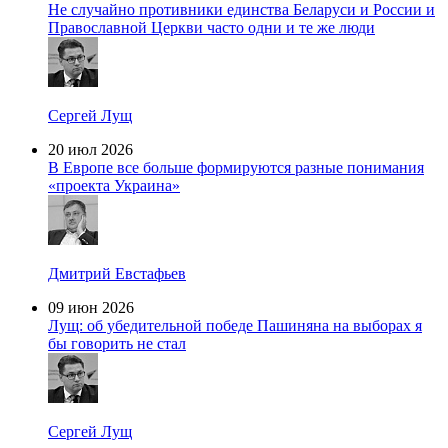
Не случайно противники единства Беларуси и России и
Православной Церкви часто одни и те же люди
Сергей Лущ
20 июл 2026
В Европе все больше формируются разные понимания
«проекта Украина»
Дмитрий Евстафьев
09 июн 2026
Лущ: об убедительной победе Пашиняна на выборах я
бы говорить не стал
Сергей Лущ