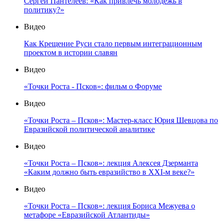
Сергей Пантелеев: «Как привлечь молодёжь в
политику?»
Видео
Как Крещение Руси стало первым интеграционным
проектом в истории славян
Видео
«Точки Роста - Псков»: фильм о Форуме
Видео
«Точки Роста – Псков»: Мастер-класс Юрия Шевцова по
Евразийской политической аналитике
Видео
«Точки Роста – Псков»: лекция Алексея Дзерманта
«Каким должно быть евразийство в XXI-м веке?»
Видео
«Точки Роста – Псков»: лекция Бориса Межуева о
метафоре «Евразийской Атлантиды»