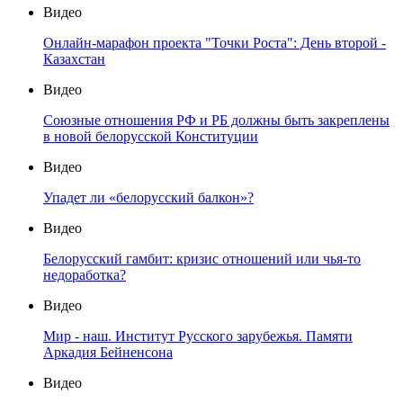
Видео
Онлайн-марафон проекта "Точки Роста": День второй -
Казахстан
Видео
Союзные отношения РФ и РБ должны быть закреплены
в новой белорусской Конституции
Видео
Упадет ли «белорусский балкон»?
Видео
Белорусский гамбит: кризис отношений или чья-то
недоработка?
Видео
Мир - наш. Институт Русского зарубежья. Памяти
Аркадия Бейненсона
Видео