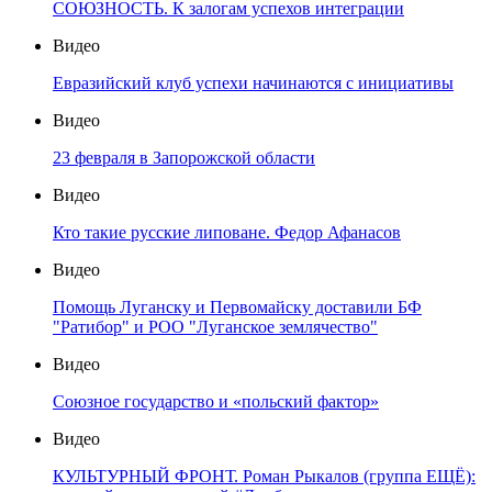
СОЮЗНОСТЬ. К залогам успехов интеграции
Видео
Евразийский клуб успехи начинаются с инициативы
Видео
23 февраля в Запорожской области
Видео
Кто такие русские липоване. Федор Афанасов
Видео
Помощь Луганску и Первомайску доставили БФ
"Ратибор" и РОО "Луганское землячество"
Видео
Союзное государство и «польский фактор»
Видео
КУЛЬТУРНЫЙ ФРОНТ. Роман Рыкалов (группа ЕЩЁ):