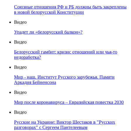
Союзные отношения РФ и РБ должны быть закреплены
в новой белорусской Конституции
Видео
Упадет ли «белорусский балкон»?
Видео
Белорусский гамбит: кризис отношений или чья-то
недоработка?
Видео
Мир - наш. Институт Русского зарубежья. Памяти
Аркадия Бейненсона
Видео
Мир после коронавируса – Евразийская повестка 2030
Видео
Русские на Украине: Виктор Шестаков в "Русских
разговорах" с Сергеем Пантелеевым