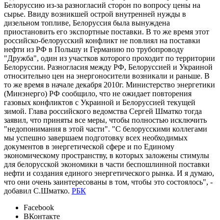
Белоруссию из-за разногласий сторон по вопросу цены на
сырье. Ввиду возникшей острой внутренней нужды в
дизельном топливе, Белоруссия была вынуждена
приостановить его экспортные поставки. В то же время этот
российско-белорусский конфликт не повлиял на поставки
нефти из РФ в Польшу и Германию по трубопроводу
"Дружба", один из участков которого проходит по территории
Белоруссии. Разногласия между РФ, Белоруссией и Украиной
относительно цен на энергоносители возникали и раньше. В
то же время в начале декабря 2010г. Министерство энергетики
(Минэнерго) РФ сообщило, что не ожидает повторения
газовых конфликтов с Украиной и Белоруссией текущей
зимой. Глава российского ведомства Сергей Шматко тогда
заявил, что приняты все меры, чтобы полностью исключить
"недопонимания в этой части". "С белорусскими коллегами
мы успешно завершаем подготовку всех необходимых
документов в энергетической сфере и по Единому
экономическому пространству, в которых заложены стимулы
для белорусской экономики в части беспошлинной поставки
нефти и создания единого энергетического рынка. И я думаю,
что они очень заинтересованы в том, чтобы это состоялось", -
добавил С.Шматко.
РБК
Facebook
ВКонтакте