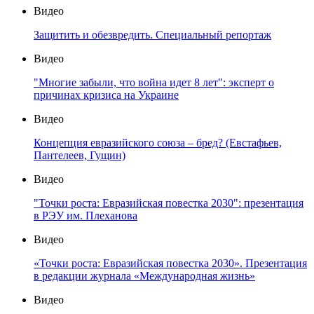
Видео
Защитить и обезвредить. Специальный репортаж
Видео
"Многие забыли, что война идет 8 лет": эксперт о
причинах кризиса на Украине
Видео
Концепция евразийского союза – бред? (Евстафьев,
Пантелеев, Гущин)
Видео
"Точки роста: Евразийская повестка 2030": презентация
в РЭУ им. Плеханова
Видео
«Точки роста: Евразийская повестка 2030». Презентация
в редакции журнала «Международная жизнь»
Видео