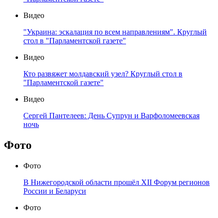
Видео
"Украина: эскалация по всем направлениям". Круглый
стол в "Парламентской газете"
Видео
Кто развяжет молдавский узел? Круглый стол в
"Парламентской газете"
Видео
Сергей Пантелеев: День Супрун и Варфоломеевская
ночь
Фото
Фото
В Нижегородской области прошёл XII Форум регионов
России и Беларуси
Фото