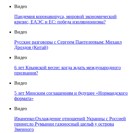
Видео
Пандемия коронавируса, мировой экономический
кризис, ЕАЭС и ЕС: победа изоляционизма?
Видео
Русские разговоры с Сергеем Пантелеевым: Михаил
Дроздов (Китай)
Видео
6 лет Крымской весне: когда ждать международного
признания?
Видео
5 лет Минским соглашениям и будущее «Нормандского
формата»
Видео
Иваненко:Охлаждение отношений Украины с Россией
принесло Румынии газоносный шельф у острова
Змеиного