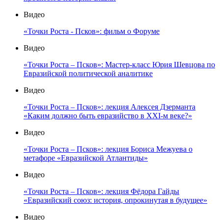
Видео
«Точки Роста - Псков»: фильм о Форуме
Видео
«Точки Роста – Псков»: Мастер-класс Юрия Шевцова по
Евразийской политической аналитике
Видео
«Точки Роста – Псков»: лекция Алексея Дзерманта
«Каким должно быть евразийство в XXI-м веке?»
Видео
«Точки Роста – Псков»: лекция Бориса Межуева о
метафоре «Евразийской Атлантиды»
Видео
«Точки Роста – Псков»: лекция Фёдора Гайды
«Евразийский союз: история, опрокинутая в будущее»
Видео