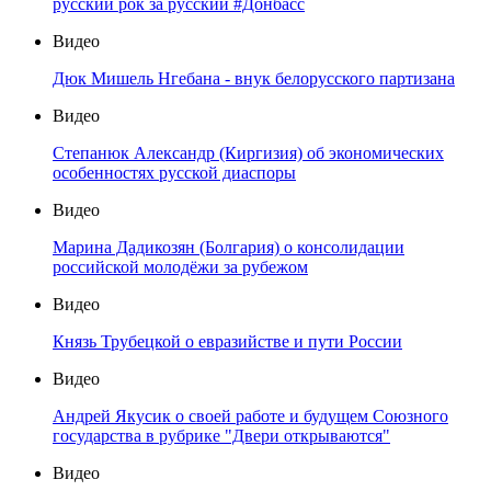
русский рок за русский #Донбасс
Видео
Дюк Мишель Нгебана - внук белорусского партизана
Видео
Степанюк Александр (Киргизия) об экономических
особенностях русской диаспоры
Видео
Марина Дадикозян (Болгария) о консолидации
российской молодёжи за рубежом
Видео
Князь Трубецкой о евразийстве и пути России
Видео
Андрей Якусик о своей работе и будущем Союзного
государства в рубрике "Двери открываются"
Видео