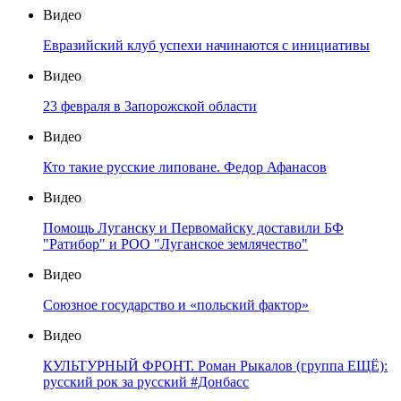
Видео
Евразийский клуб успехи начинаются с инициативы
Видео
23 февраля в Запорожской области
Видео
Кто такие русские липоване. Федор Афанасов
Видео
Помощь Луганску и Первомайску доставили БФ
"Ратибор" и РОО "Луганское землячество"
Видео
Союзное государство и «польский фактор»
Видео
КУЛЬТУРНЫЙ ФРОНТ. Роман Рыкалов (группа ЕЩЁ):
русский рок за русский #Донбасс