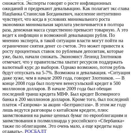
снижается. Эксперты говорят о росте инфляционных
ожиданий и предрекают девальвацию. Как полагает экс-глава
Нацбанка Станислав Богданкевич, население интуитивно
чувствует, что когда в условиях минимального роста
экономики минимальная зарплата увеличивается в полтора
раза, денежная масса существенно превысит товарную. А это
ведет к инфляции и возможной девальвации рубля. По
мнению эксперта, в такой ситуации власти могут пойти на
ограничение снятия денег со счетов. Это может привести к
росту процентных ставок по рублевым депозитам, которые
уже, было, начали снижать. Экономист Леонид Злотников
отмечает, что у правительства хватит ресурсов поддержать
валютный курс до выборов. Однако возможно, потом рубль
будут отпускать на 5-7%. Возможна и девальвация. «Ситуация
даже хуже, чем в начале 2009 года, говорит Злотников. — В
конце 2008 года был получен венесуэльский кредит в 500
миллионов долларов. В начале 2009 года был обещан
последний транш кредита МВФ. Был кредит Всемирного
банка в 200 миллионов долларов. Кроме того, был последний
платеж «Газпрома» за акции «Белтрансгаза». В этом же году
лишь ведутся разговоры о китайском кредите, плюс
заимствования на рынке ценных бумаг по еврооблигациям и
заимствования в полмиллиарда у российского «Сбербанка»
также по облигациям. Это очень мало, а еще кредиты надо
отдавать».
РОСБАЛТ