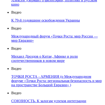
Алексей Дзермант о философии, политике и русском
кино
Видео
К 79-й годовщине освобождения Украины
Видео
Международный форум «Точки Роста: мир России —
мир Евразии»
Видео
Михаил Дроздов о Китае, Африке и роли
соотечественников в новом мире
Видео
ТОЧКИ РОСТА - АРМЕНИЯ (о Международном
форуме «Точки Роста: региональная безопасность и мир
на пространстве Большой Евразии» )
Видео
СОЮЗНОСТЬ. К залогам успехов интеграции