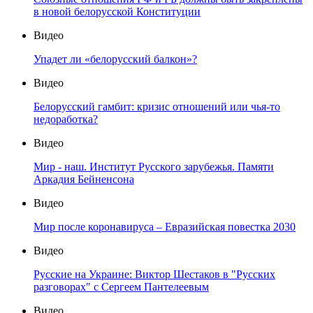
в новой белорусской Конституции
Видео
Упадет ли «белорусский балкон»?
Видео
Белорусский гамбит: кризис отношений или чья-то
недоработка?
Видео
Мир - наш. Институт Русского зарубежья. Памяти
Аркадия Бейненсона
Видео
Мир после коронавируса – Евразийская повестка 2030
Видео
Русские на Украине: Виктор Шестаков в "Русских
разговорах" с Сергеем Пантелеевым
Видео