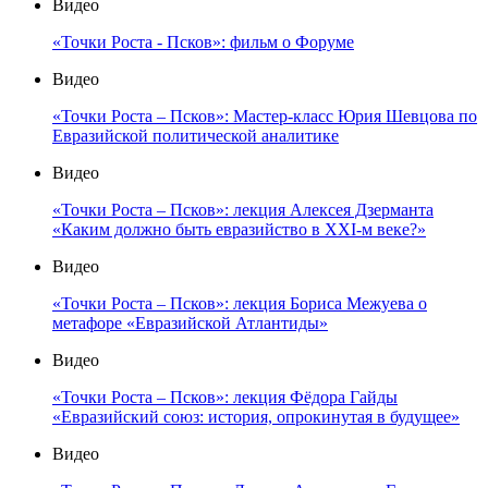
Видео
«Точки Роста - Псков»: фильм о Форуме
Видео
«Точки Роста – Псков»: Мастер-класс Юрия Шевцова по
Евразийской политической аналитике
Видео
«Точки Роста – Псков»: лекция Алексея Дзерманта
«Каким должно быть евразийство в XXI-м веке?»
Видео
«Точки Роста – Псков»: лекция Бориса Межуева о
метафоре «Евразийской Атлантиды»
Видео
«Точки Роста – Псков»: лекция Фёдора Гайды
«Евразийский союз: история, опрокинутая в будущее»
Видео