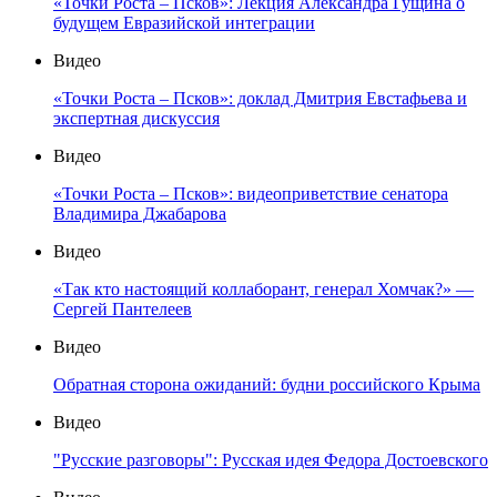
«Точки Роста – Псков»: Лекция Александра Гущина о
будущем Евразийской интеграции
Видео
«Точки Роста – Псков»: доклад Дмитрия Евстафьева и
экспертная дискуссия
Видео
«Точки Роста – Псков»: видеоприветствие сенатора
Владимира Джабарова
Видео
«Так кто настоящий коллаборант, генерал Хомчак?» —
Сергей Пантелеев
Видео
Обратная сторона ожиданий: будни российского Крыма
Видео
"Русские разговоры": Русская идея Федора Достоевского