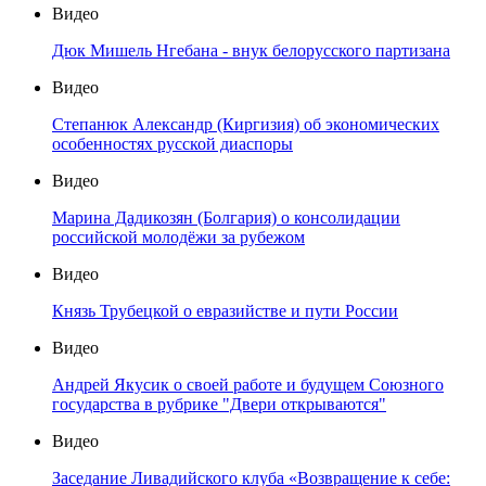
Видео
Дюк Мишель Нгебана - внук белорусского партизана
Видео
Степанюк Александр (Киргизия) об экономических
особенностях русской диаспоры
Видео
Марина Дадикозян (Болгария) о консолидации
российской молодёжи за рубежом
Видео
Князь Трубецкой о евразийстве и пути России
Видео
Андрей Якусик о своей работе и будущем Союзного
государства в рубрике "Двери открываются"
Видео
Заседание Ливадийского клуба «Возвращение к себе: