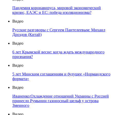
Пандемия коронавируса, мировой экономический
кризис, ЕАЭС и ЕС: победа изоляционизма?
Видео
Русские разговоры с Сергеем Пантелеевым: Михаил
Дроздов (Китай)
Видео
6 лет Крымской весне: когда ждать международного
признания?
Видео
5 лет Минским соглашениям и будущее «Нормандского
формата»
Видео
Иваненко:Охлаждение отношений Украины с Россией
принесло Румынии газоносный шельф у острова
Змеиного
Видео