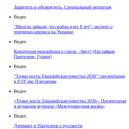
Защитить и обезвредить. Специальный репортаж
Видео
"Многие забыли, что война идет 8 лет": эксперт о
причинах кризиса на Украине
Видео
Концепция евразийского союза – бред? (Евстафьев,
Пантелеев, Гущин)
Видео
"Точки роста: Евразийская повестка 2030": презентация
в РЭУ им. Плеханова
Видео
«Точки роста: Евразийская повестка 2030». Презентация
в редакции журнала «Международная жизнь»
Видео
Дзермант и Пантелеев о русскости