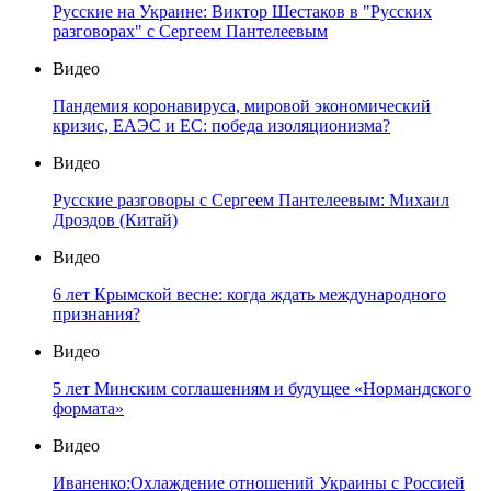
Русские на Украине: Виктор Шестаков в "Русских
разговорах" с Сергеем Пантелеевым
Видео
Пандемия коронавируса, мировой экономический
кризис, ЕАЭС и ЕС: победа изоляционизма?
Видео
Русские разговоры с Сергеем Пантелеевым: Михаил
Дроздов (Китай)
Видео
6 лет Крымской весне: когда ждать международного
признания?
Видео
5 лет Минским соглашениям и будущее «Нормандского
формата»
Видео
Иваненко:Охлаждение отношений Украины с Россией