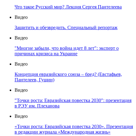
Что такое Русский мир? Лекция Сергея Пантелеева
Видео
Защитить и обезвредить. Специальный репортаж
Видео
"Многие забыли, что война идет 8 лет": эксперт о
причинах кризиса на Украине
Видео
Концепция евразийского союза – бред? (Евстафьев,
Пантелеев, Гущин)
Видео
"Точки роста: Евразийская повестка 2030": презентация
в РЭУ им. Плеханова
Видео
«Точки роста: Евразийская повестка 2030». Презентация
в редакции журнала «Международная жизнь»