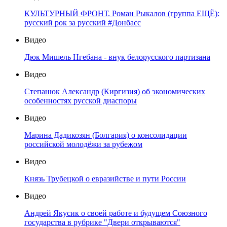
КУЛЬТУРНЫЙ ФРОНТ. Роман Рыкалов (группа ЕЩЁ):
русский рок за русский #Донбасс
Видео
Дюк Мишель Нгебана - внук белорусского партизана
Видео
Степанюк Александр (Киргизия) об экономических
особенностях русской диаспоры
Видео
Марина Дадикозян (Болгария) о консолидации
российской молодёжи за рубежом
Видео
Князь Трубецкой о евразийстве и пути России
Видео
Андрей Якусик о своей работе и будущем Союзного
государства в рубрике "Двери открываются"