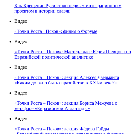
Как Крещение Руси стало первым интеграционным
проектом в истории славян
Видео
«Точки Роста - Псков»: фильм о Форуме
Видео
«Точки Роста – Псков»: Мастер-класс Юрия Шевцова по
Евразийской политической аналитике
Видео
«Точки Роста – Псков»: лекция Алексея Дзерманта
«Каким должно быть евразийство в XXI-м веке?»
Видео
«Точки Роста – Псков»: лекция Бориса Межуева о
метафоре «Евразийской Атлантиды»
Видео
«Точки Роста – Псков»: лекция Фёдора Гайды