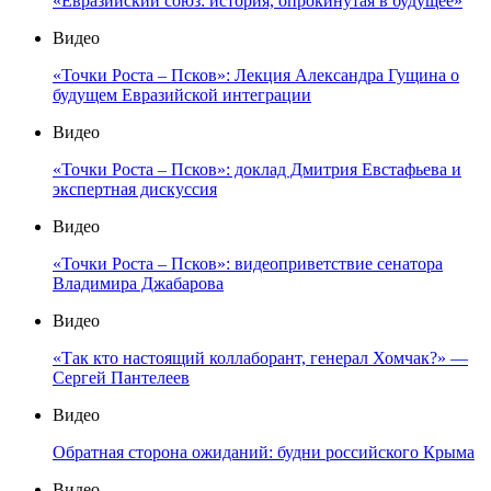
«Евразийский союз: история, опрокинутая в будущее»
Видео
«Точки Роста – Псков»: Лекция Александра Гущина о
будущем Евразийской интеграции
Видео
«Точки Роста – Псков»: доклад Дмитрия Евстафьева и
экспертная дискуссия
Видео
«Точки Роста – Псков»: видеоприветствие сенатора
Владимира Джабарова
Видео
«Так кто настоящий коллаборант, генерал Хомчак?» —
Сергей Пантелеев
Видео
Обратная сторона ожиданий: будни российского Крыма
Видео