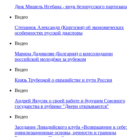
Дюк Мишель Нгебана - внук белорусского партизана
Видео
Степанюк Александр (Киргизия) об экономических
особенностях русской диаспоры
Видео
Марина Дадикозян (Болгария) о консолидации
российской молодёжи за рубежом
Видео
Князь Трубецкой о евразийстве и пути России
Видео
Андрей Якусик о своей работе и будущем Союзного
государства в рубрике "Двери открываются"
Видео
Заседание Ливадийского клуба «Возвращение к себе:
цивилизационные основы, ценности и границы