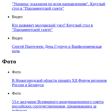
"Украина: эскалация по всем направлениям". Круглый
стол в "Парламентской газете"
Видео
Кто развяжет молдавский узел? Круглый стол в
"Парламентской газете"
Видео
Сергей Пантелеев: День Супрун и Варфоломеевская
ночь
Фото
Фото
В Нижегородской области прошёл XII Форум регионов
России и Беларуси
Фото
53-е заседание Всемирного координационного совета
российских соотечественников, проживающих за
рубежом