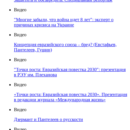
Видео
"Многие забыли, что война идет 8 лет": эксперт о
причинах кризиса на Украине
Видео
Концепция евразийского союза – бред? (Евстафьев,
Пантелеев, Гущин)
Видео
"Точки роста: Евразийская повестка 2030": презентация
в РЭУ им. Плеханова
Видео
«Точки роста: Евразийская повестка 2030». Презентация
в редакции журнала «Международная жизнь»
Видео
Дзермант и Пантелеев о русскости
Видео