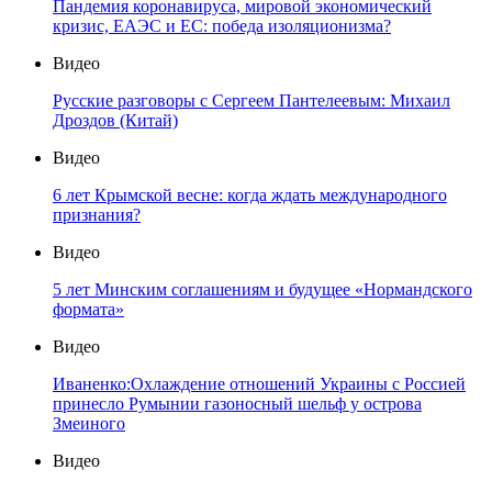
Пандемия коронавируса, мировой экономический
кризис, ЕАЭС и ЕС: победа изоляционизма?
Видео
Русские разговоры с Сергеем Пантелеевым: Михаил
Дроздов (Китай)
Видео
6 лет Крымской весне: когда ждать международного
признания?
Видео
5 лет Минским соглашениям и будущее «Нормандского
формата»
Видео
Иваненко:Охлаждение отношений Украины с Россией
принесло Румынии газоносный шельф у острова
Змеиного
Видео