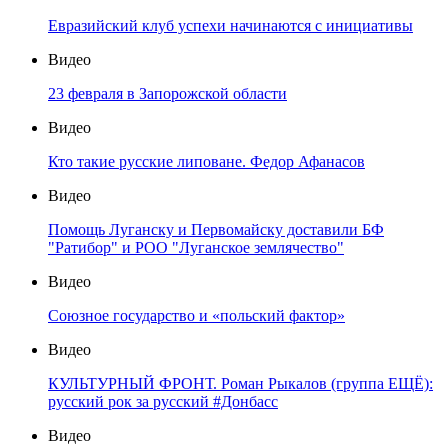
Евразийский клуб успехи начинаются с инициативы
Видео
23 февраля в Запорожской области
Видео
Кто такие русские липоване. Федор Афанасов
Видео
Помощь Луганску и Первомайску доставили БФ
"Ратибор" и РОО "Луганское землячество"
Видео
Союзное государство и «польский фактор»
Видео
КУЛЬТУРНЫЙ ФРОНТ. Роман Рыкалов (группа ЕЩЁ):
русский рок за русский #Донбасс
Видео