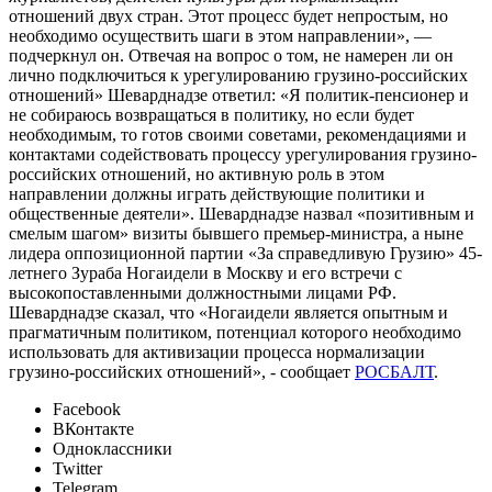
отношений двух стран. Этот процесс будет непростым, но
необходимо осуществить шаги в этом направлении», —
подчеркнул он. Отвечая на вопрос о том, не намерен ли он
лично подключиться к урегулированию грузино-российских
отношений» Шеварднадзе ответил: «Я политик-пенсионер и
не собираюсь возвращаться в политику, но если будет
необходимым, то готов своими советами, рекомендациями и
контактами содействовать процессу урегулирования грузино-
российских отношений, но активную роль в этом
направлении должны играть действующие политики и
общественные деятели». Шеварднадзе назвал «позитивным и
смелым шагом» визиты бывшего премьер-министра, а ныне
лидера оппозиционной партии «За справедливую Грузию» 45-
летнего Зураба Ногаидели в Москву и его встречи с
высокопоставленными должностными лицами РФ.
Шеварднадзе сказал, что «Ногаидели является опытным и
прагматичным политиком, потенциал которого необходимо
использовать для активизации процесса нормализации
грузино-российских отношений», - сообщает
РОСБАЛТ
.
Facebook
ВКонтакте
Одноклассники
Twitter
Telegram