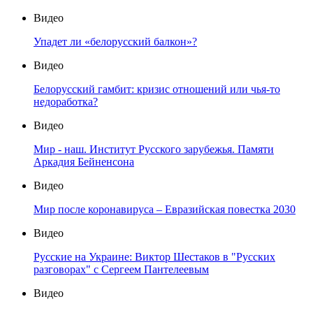
Видео
Упадет ли «белорусский балкон»?
Видео
Белорусский гамбит: кризис отношений или чья-то
недоработка?
Видео
Мир - наш. Институт Русского зарубежья. Памяти
Аркадия Бейненсона
Видео
Мир после коронавируса – Евразийская повестка 2030
Видео
Русские на Украине: Виктор Шестаков в "Русских
разговорах" с Сергеем Пантелеевым
Видео