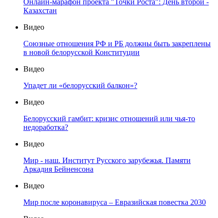
Онлайн-марафон проекта "Точки Роста": День второй -
Казахстан
Видео
Союзные отношения РФ и РБ должны быть закреплены
в новой белорусской Конституции
Видео
Упадет ли «белорусский балкон»?
Видео
Белорусский гамбит: кризис отношений или чья-то
недоработка?
Видео
Мир - наш. Институт Русского зарубежья. Памяти
Аркадия Бейненсона
Видео
Мир после коронавируса – Евразийская повестка 2030