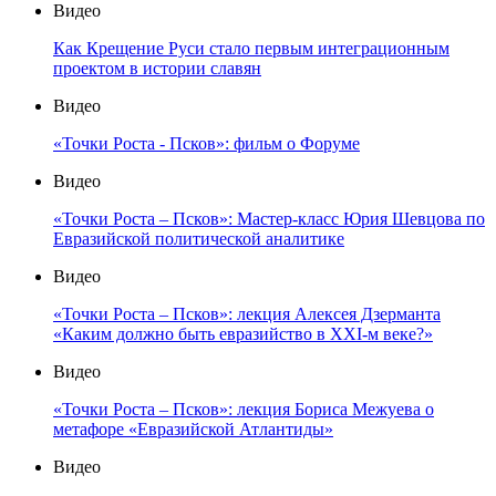
Видео
Как Крещение Руси стало первым интеграционным
проектом в истории славян
Видео
«Точки Роста - Псков»: фильм о Форуме
Видео
«Точки Роста – Псков»: Мастер-класс Юрия Шевцова по
Евразийской политической аналитике
Видео
«Точки Роста – Псков»: лекция Алексея Дзерманта
«Каким должно быть евразийство в XXI-м веке?»
Видео
«Точки Роста – Псков»: лекция Бориса Межуева о
метафоре «Евразийской Атлантиды»
Видео