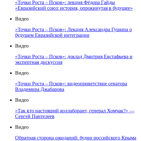
«Точки Роста – Псков»: лекция Фёдора Гайды
«Евразийский союз: история, опрокинутая в будущее»
Видео
«Точки Роста – Псков»: Лекция Александра Гущина о
будущем Евразийской интеграции
Видео
«Точки Роста – Псков»: доклад Дмитрия Евстафьева и
экспертная дискуссия
Видео
«Точки Роста – Псков»: видеоприветствие сенатора
Владимира Джабарова
Видео
«Так кто настоящий коллаборант, генерал Хомчак?» —
Сергей Пантелеев
Видео
Обратная сторона ожиданий: будни российского Крыма