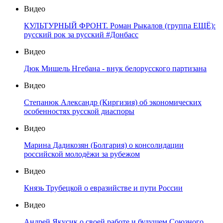
Видео
КУЛЬТУРНЫЙ ФРОНТ. Роман Рыкалов (группа ЕЩЁ):
русский рок за русский #Донбасс
Видео
Дюк Мишель Нгебана - внук белорусского партизана
Видео
Степанюк Александр (Киргизия) об экономических
особенностях русской диаспоры
Видео
Марина Дадикозян (Болгария) о консолидации
российской молодёжи за рубежом
Видео
Князь Трубецкой о евразийстве и пути России
Видео
Андрей Якусик о своей работе и будущем Союзного