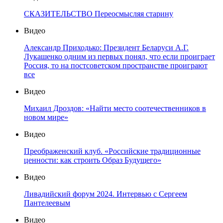
СКАЗИТЕЛЬСТВО Переосмысляя старину
Видео
Александр Приходько: Президент Беларуси А.Г.
Лукашенко одним из первых понял, что если проиграет
Россия, то на постсоветском пространстве проиграют
все
Видео
Михаил Дроздов: «Найти место соотечественников в
новом мире»
Видео
Преображенский клуб. «Российские традиционные
ценности: как строить Образ Будущего»
Видео
Ливадийский форум 2024. Интервью с Сергеем
Пантелеевым
Видео