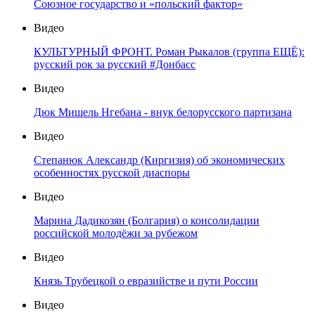
Союзное государство и «польский фактор»
Видео
КУЛЬТУРНЫЙ ФРОНТ. Роман Рыкалов (группа ЕЩЁ):
русский рок за русский #Донбасс
Видео
Дюк Мишель Нгебана - внук белорусского партизана
Видео
Степанюк Александр (Киргизия) об экономических
особенностях русской диаспоры
Видео
Марина Дадикозян (Болгария) о консолидации
российской молодёжи за рубежом
Видео
Князь Трубецкой о евразийстве и пути России
Видео