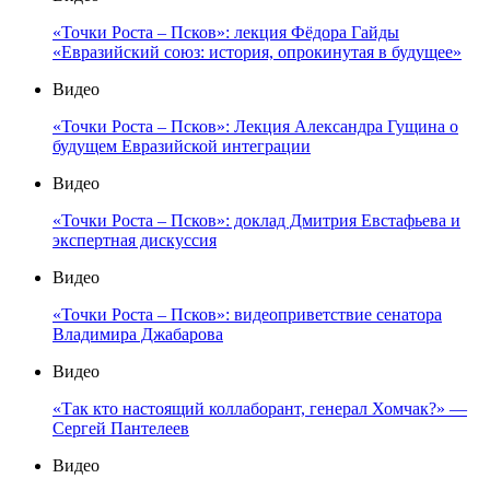
«Точки Роста – Псков»: лекция Фёдора Гайды
«Евразийский союз: история, опрокинутая в будущее»
Видео
«Точки Роста – Псков»: Лекция Александра Гущина о
будущем Евразийской интеграции
Видео
«Точки Роста – Псков»: доклад Дмитрия Евстафьева и
экспертная дискуссия
Видео
«Точки Роста – Псков»: видеоприветствие сенатора
Владимира Джабарова
Видео
«Так кто настоящий коллаборант, генерал Хомчак?» —
Сергей Пантелеев
Видео