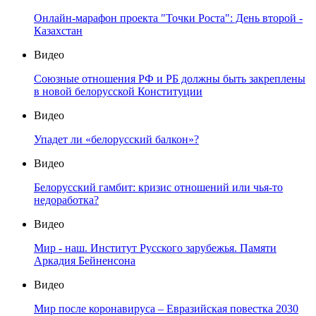
Онлайн-марафон проекта "Точки Роста": День второй -
Казахстан
Видео
Союзные отношения РФ и РБ должны быть закреплены
в новой белорусской Конституции
Видео
Упадет ли «белорусский балкон»?
Видео
Белорусский гамбит: кризис отношений или чья-то
недоработка?
Видео
Мир - наш. Институт Русского зарубежья. Памяти
Аркадия Бейненсона
Видео
Мир после коронавируса – Евразийская повестка 2030