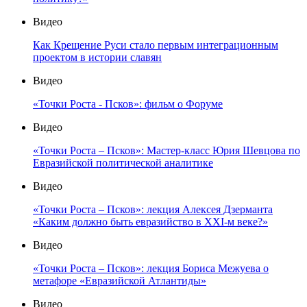
Видео
Как Крещение Руси стало первым интеграционным
проектом в истории славян
Видео
«Точки Роста - Псков»: фильм о Форуме
Видео
«Точки Роста – Псков»: Мастер-класс Юрия Шевцова по
Евразийской политической аналитике
Видео
«Точки Роста – Псков»: лекция Алексея Дзерманта
«Каким должно быть евразийство в XXI-м веке?»
Видео
«Точки Роста – Псков»: лекция Бориса Межуева о
метафоре «Евразийской Атлантиды»
Видео