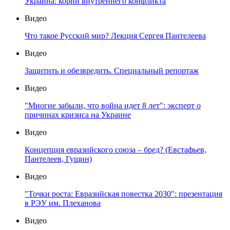
Украина: корни внутреннего конфликта
Видео
Что такое Русский мир? Лекция Сергея Пантелеева
Видео
Защитить и обезвредить. Специальный репортаж
Видео
"Многие забыли, что война идет 8 лет": эксперт о
причинах кризиса на Украине
Видео
Концепция евразийского союза – бред? (Евстафьев,
Пантелеев, Гущин)
Видео
"Точки роста: Евразийская повестка 2030": презентация
в РЭУ им. Плеханова
Видео