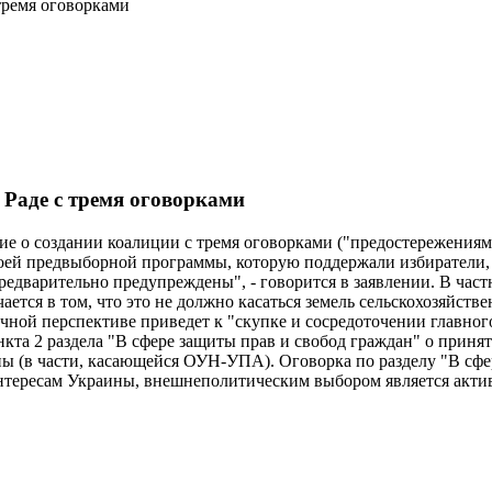
тремя оговорками
 Раде с тремя оговорками
ие о создании коалиции с тремя оговорками ("предостережения
ей предвыборной программы, которую поддержали избиратели, 
дварительно предупреждены", - говорится в заявлении. В частн
ется в том, что это не должно касаться земель сельскохозяйств
рочной перспективе приведет к "скупке и сосредоточении главно
та 2 раздела "В сфере защиты прав и свобод граждан" о принят
 (в части, касающейся ОУН-УПА). Оговорка по разделу "В сфер
тересам Украины, внешнеполитическим выбором является акти