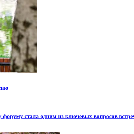
ссию
 форуму стала одним из ключевых вопросов встре