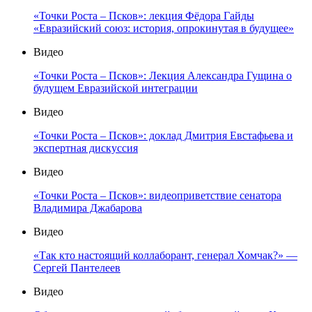
«Точки Роста – Псков»: лекция Фёдора Гайды
«Евразийский союз: история, опрокинутая в будущее»
Видео
«Точки Роста – Псков»: Лекция Александра Гущина о
будущем Евразийской интеграции
Видео
«Точки Роста – Псков»: доклад Дмитрия Евстафьева и
экспертная дискуссия
Видео
«Точки Роста – Псков»: видеоприветствие сенатора
Владимира Джабарова
Видео
«Так кто настоящий коллаборант, генерал Хомчак?» —
Сергей Пантелеев
Видео