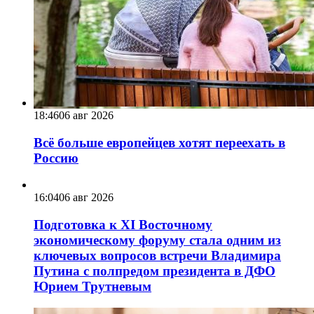
18:46
06 авг 2026
Всё больше европейцев хотят переехать в
Россию
16:04
06 авг 2026
Подготовка к XI Восточному
экономическому форуму стала одним из
ключевых вопросов встречи Владимира
Путина с полпредом президента в ДФО
Юрием Трутневым