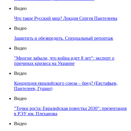
Видео
Что такое Русский мир? Лекция Сергея Пантелеева
Видео
Защитить и обезвредить. Специальный репортаж
Видео
"Многие забыли, что война идет 8 лет": эксперт о
причинах кризиса на Украине
Видео
Концепция евразийского союза – бред? (Евстафьев,
Пантелеев, Гущин)
Видео
"Точки роста: Евразийская повестка 2030": презентация
в РЭУ им. Плеханова
Видео