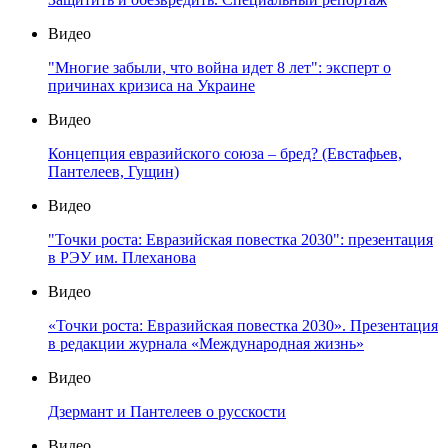
Видео
"Многие забыли, что война идет 8 лет": эксперт о
причинах кризиса на Украине
Видео
Концепция евразийского союза – бред? (Евстафьев,
Пантелеев, Гущин)
Видео
"Точки роста: Евразийская повестка 2030": презентация
в РЭУ им. Плеханова
Видео
«Точки роста: Евразийская повестка 2030». Презентация
в редакции журнала «Международная жизнь»
Видео
Дзермант и Пантелеев о русскости
Видео