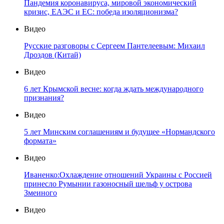
Пандемия коронавируса, мировой экономический
кризис, ЕАЭС и ЕС: победа изоляционизма?
Видео
Русские разговоры с Сергеем Пантелеевым: Михаил
Дроздов (Китай)
Видео
6 лет Крымской весне: когда ждать международного
признания?
Видео
5 лет Минским соглашениям и будущее «Нормандского
формата»
Видео
Иваненко:Охлаждение отношений Украины с Россией
принесло Румынии газоносный шельф у острова
Змеиного
Видео