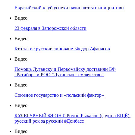
Евразийский клуб успехи начинаются с инициативы
Видео
23 февраля в Запорожской области
Видео
Кто такие русские липоване. Федор Афанасов
Видео
Помощь Луганску и Первомайску доставили БФ
"Ратибор" и РОО "Луганское землячество"
Видео
Союзное государство и «польский фактор»
Видео
КУЛЬТУРНЫЙ ФРОНТ. Роман Рыкалов (группа ЕЩЁ):
русский рок за русский #Донбасс
Видео