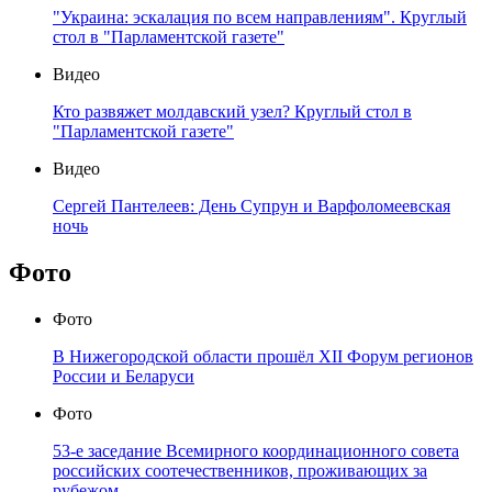
"Украина: эскалация по всем направлениям". Круглый
стол в "Парламентской газете"
Видео
Кто развяжет молдавский узел? Круглый стол в
"Парламентской газете"
Видео
Сергей Пантелеев: День Супрун и Варфоломеевская
ночь
Фото
Фото
В Нижегородской области прошёл XII Форум регионов
России и Беларуси
Фото
53-е заседание Всемирного координационного совета
российских соотечественников, проживающих за
рубежом