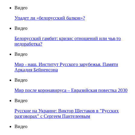
Видео
Упадет ли «белорусский балкон»?
Видео
Белорусский гамбит: кризис отношений или чья-то
недоработка?
Видео
Мир - наш. Институт Русского зарубежья. Памяти
Аркадия Бейненсона
Видео
Мир после коронавируса – Евразийская повестка 2030
Видео
Русские на Украине: Виктор Шестаков в "Русских
разговорах" с Сергеем Пантелеевым
Видео