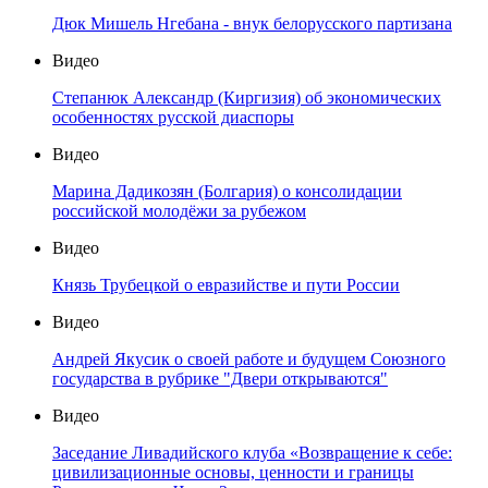
Дюк Мишель Нгебана - внук белорусского партизана
Видео
Степанюк Александр (Киргизия) об экономических
особенностях русской диаспоры
Видео
Марина Дадикозян (Болгария) о консолидации
российской молодёжи за рубежом
Видео
Князь Трубецкой о евразийстве и пути России
Видео
Андрей Якусик о своей работе и будущем Союзного
государства в рубрике "Двери открываются"
Видео
Заседание Ливадийского клуба «Возвращение к себе:
цивилизационные основы, ценности и границы