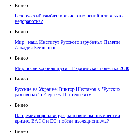
Видео
Белорусский гамбит: кризис отношений или чья-то
недоработка?
Видео
Мир - наш. Институт Русского зарубежья. Памяти
Аркадия Бейненсона
Видео
Мир после коронавируса – Евразийская повестка 2030
Видео
Русские на Украине: Виктор Шестаков в "Русских
разговорах" с Сергеем Пантелеевым
Видео
Пандемия коронавируса, мировой экономический
кризис, ЕАЭС и ЕС: победа изоляционизма?
Видео