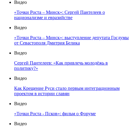
Видео
«Точки Роста – Минск»: Сергей Пантелеев о
национализме и евразийстве
Видео
«Точки Роста – Минск»: выступление депутата Госдумы
от Севастополя Дмитрия Белика
Видео
Сергей Пантелеев: «Как привлечь молодёжь в
политику?»
Видео
Как Крещение Руси стало первым интеграционным
проектом в истории славян
Видео
«Точки Роста - Псков»: фильм о Форуме
Видео