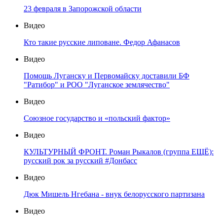
23 февраля в Запорожской области
Видео
Кто такие русские липоване. Федор Афанасов
Видео
Помощь Луганску и Первомайску доставили БФ
"Ратибор" и РОО "Луганское землячество"
Видео
Союзное государство и «польский фактор»
Видео
КУЛЬТУРНЫЙ ФРОНТ. Роман Рыкалов (группа ЕЩЁ):
русский рок за русский #Донбасс
Видео
Дюк Мишель Нгебана - внук белорусского партизана
Видео