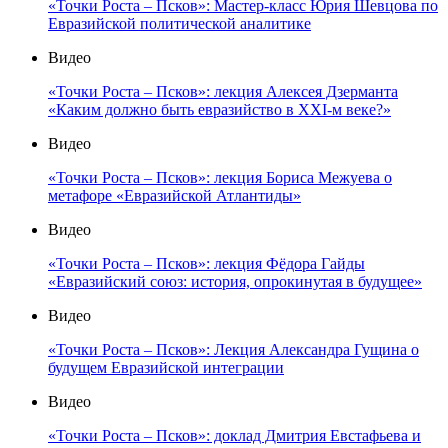
«Точки Роста – Псков»: Мастер-класс Юрия Шевцова по
Евразийской политической аналитике
Видео
«Точки Роста – Псков»: лекция Алексея Дзерманта
«Каким должно быть евразийство в XXI-м веке?»
Видео
«Точки Роста – Псков»: лекция Бориса Межуева о
метафоре «Евразийской Атлантиды»
Видео
«Точки Роста – Псков»: лекция Фёдора Гайды
«Евразийский союз: история, опрокинутая в будущее»
Видео
«Точки Роста – Псков»: Лекция Александра Гущина о
будущем Евразийской интеграции
Видео
«Точки Роста – Псков»: доклад Дмитрия Евстафьева и