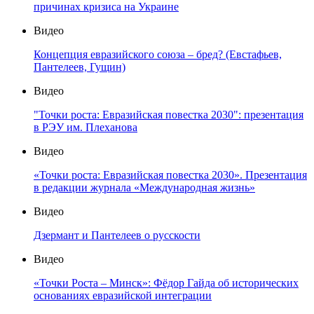
причинах кризиса на Украине
Видео
Концепция евразийского союза – бред? (Евстафьев,
Пантелеев, Гущин)
Видео
"Точки роста: Евразийская повестка 2030": презентация
в РЭУ им. Плеханова
Видео
«Точки роста: Евразийская повестка 2030». Презентация
в редакции журнала «Международная жизнь»
Видео
Дзермант и Пантелеев о русскости
Видео
«Точки Роста – Минск»: Фёдор Гайда об исторических
основаниях евразийской интеграции