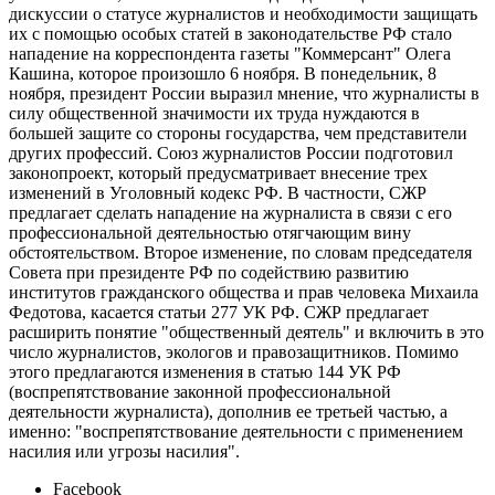
дискуссии о статусе журналистов и необходимости защищать
их с помощью особых статей в законодательстве РФ стало
нападение на корреспондента газеты "Коммерсант" Олега
Кашина, которое произошло 6 ноября. В понедельник, 8
ноября, президент России выразил мнение, что журналисты в
силу общественной значимости их труда нуждаются в
большей защите со стороны государства, чем представители
других профессий. Союз журналистов России подготовил
законопроект, который предусматривает внесение трех
изменений в Уголовный кодекс РФ. В частности, СЖР
предлагает сделать нападение на журналиста в связи с его
профессиональной деятельностью отягчающим вину
обстоятельством. Второе изменение, по словам председателя
Совета при президенте РФ по содействию развитию
институтов гражданского общества и прав человека Михаила
Федотова, касается статьи 277 УК РФ. СЖР предлагает
расширить понятие "общественный деятель" и включить в это
число журналистов, экологов и правозащитников. Помимо
этого предлагаются изменения в статью 144 УК РФ
(воспрепятствование законной профессиональной
деятельности журналиста), дополнив ее третьей частью, а
именно: "воспрепятствование деятельности с применением
насилия или угрозы насилия".
Facebook