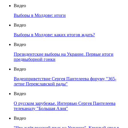
Видео
Выборы в Молдове: итоги
Видео
Выборы в Молдове: каких итогов ждать?
Видео
Президентские выборы на Украине. Первые итоги
предвыборной гонки
Видео
Видеоприветствие Сергея Пантелеева форуму "365-
летие Переяславской рады"
Видео
О русском зарубежье. Интервью Сергея Пантелеева
телеканалу "Большая Азия"
Видео
"Что ждёт русский язык на Украине". Круглый стол в