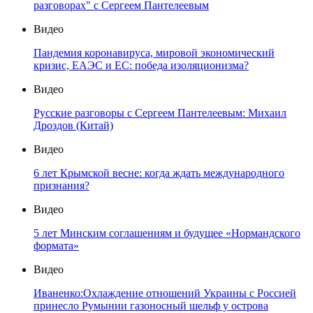
разговорах" с Сергеем Пантелеевым
Видео
Пандемия коронавируса, мировой экономический
кризис, ЕАЭС и ЕС: победа изоляционизма?
Видео
Русские разговоры с Сергеем Пантелеевым: Михаил
Дроздов (Китай)
Видео
6 лет Крымской весне: когда ждать международного
признания?
Видео
5 лет Минским соглашениям и будущее «Нормандского
формата»
Видео
Иваненко:Охлаждение отношений Украины с Россией
принесло Румынии газоносный шельф у острова