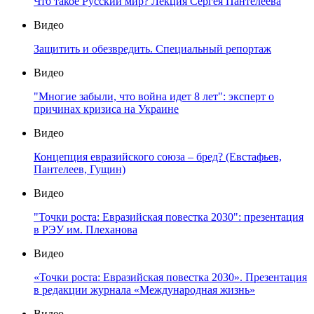
Что такое Русский мир? Лекция Сергея Пантелеева
Видео
Защитить и обезвредить. Специальный репортаж
Видео
"Многие забыли, что война идет 8 лет": эксперт о
причинах кризиса на Украине
Видео
Концепция евразийского союза – бред? (Евстафьев,
Пантелеев, Гущин)
Видео
"Точки роста: Евразийская повестка 2030": презентация
в РЭУ им. Плеханова
Видео
«Точки роста: Евразийская повестка 2030». Презентация
в редакции журнала «Международная жизнь»
Видео