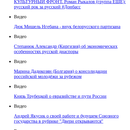
КУЛЬТУРНЫЙ ФРОНТ. Роман Рыкалов (группа ЕЩЁ):
русский рок за русский #Донбасс
Видео
Дюк Мишель Нгебана - внук белорусского партизана
Видео
Степанюк Александр (Киргизия) об экономических
особенностях русской диаспоры
Видео
Марина Дадикозян (Болгария) о консолидации
российской молодёжи за рубежом
Видео
Князь Трубецкой о евразийстве и пути России
Видео
Андрей Якусик о своей работе и будущем Союзного
государства в рубрике "Двери открываются"