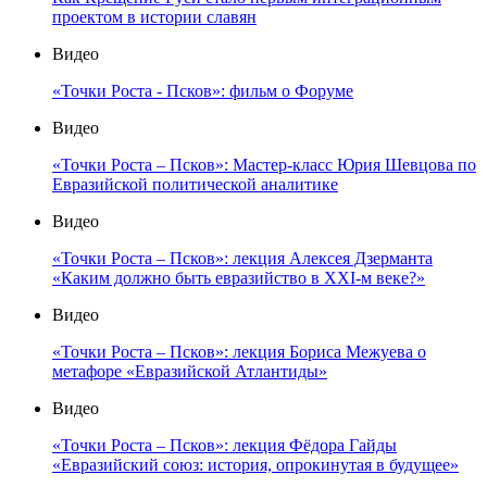
проектом в истории славян
Видео
«Точки Роста - Псков»: фильм о Форуме
Видео
«Точки Роста – Псков»: Мастер-класс Юрия Шевцова по
Евразийской политической аналитике
Видео
«Точки Роста – Псков»: лекция Алексея Дзерманта
«Каким должно быть евразийство в XXI-м веке?»
Видео
«Точки Роста – Псков»: лекция Бориса Межуева о
метафоре «Евразийской Атлантиды»
Видео
«Точки Роста – Псков»: лекция Фёдора Гайды
«Евразийский союз: история, опрокинутая в будущее»