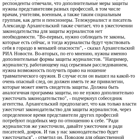
респонденты отмечали, что дополнительные меры защиты
нужны представителям разных профессий, в том числе
врачам, учителям, военным, а также таким социальным
группам, как дети и пенсионеры. Тележурналист и писатель
Александр Архангельский также считает, что в ужесточении
законодательства для защиты журналистов нет
необходимости. "Во-первых, нужно соблюдать те законы,
которые есть сейчас, и тогда журналисты будут чувствовать
себя в гораздо в меньшей опасности", - сказал Архангельский
РИА Новости. Во-вторых, по его мнению, нужны именно
дополнительные формы защиты журналистов. "Например,
журналисту, работающему над серьезным расследованием,
нужна возможность получить право на ношение
травматического оружия. В случае если он вышел на какой-то
очень опасный след, он должен иметь те же привилегии,
которые может иметь свидетель защиты. Должна быть
аналогичная программа защиты, но не нужно дополнительно
ужесточать законодательство", - подчеркнул собеседник
агентства. Архангельский предполагает, что как только власти
ужесточат законодательство для защиты журналистов, через
определенное время представители других профессий
потребуют подобных мер по отношению к себе. "Ради
журналистов же ужесточили, давайте ужесточим и ради
писателей, доярок. И так у нас законодательство будет
ужесточаться", - отметил он. Поводом для общественной