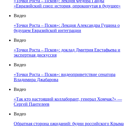
«Точки Роста – Псков»: лекция Фёдора Гайды
«Евразийский союз: история, опрокинутая в будущее»
Видео
«Точки Роста – Псков»: Лекция Александра Гущина о
будущем Евразийской интеграции
Видео
«Точки Роста – Псков»: доклад Дмитрия Евстафьева и
экспертная дискуссия
Видео
«Точки Роста – Псков»: видеоприветствие сенатора
Владимира Джабарова
Видео
«Так кто настоящий коллаборант, генерал Хомчак?» —
Сергей Пантелеев
Видео
Обратная сторона ожиданий: будни российского Крыма