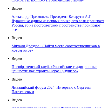
СКАЗИТЕЛЬСТВО Переосмысляя старину
Видео
Александр Приходько: Президент Беларуси А.Г.
Лукашенко одним из первых понял, что если проиграет
Россия, то на постсоветском пространстве проиграют
все
Видео
Михаил Дроздов: «Найти место соотечественников в
новом мире»
Видео
Преображенский клуб. «Российские традиционные
ценности: как строить Образ Будущего»
Видео
Ливадийский форум 2024. Интервью с Сергеем
Пантелеевым
Видео