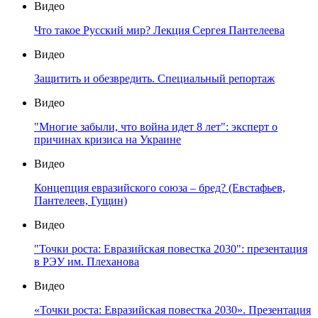
Видео
Что такое Русский мир? Лекция Сергея Пантелеева
Видео
Защитить и обезвредить. Специальный репортаж
Видео
"Многие забыли, что война идет 8 лет": эксперт о
причинах кризиса на Украине
Видео
Концепция евразийского союза – бред? (Евстафьев,
Пантелеев, Гущин)
Видео
"Точки роста: Евразийская повестка 2030": презентация
в РЭУ им. Плеханова
Видео
«Точки роста: Евразийская повестка 2030». Презентация