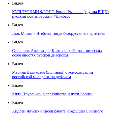
Видео
КУЛЬТУРНЫЙ ФРОНТ. Роман Рыкалов (группа ЕЩЁ):
русский рок за русский #Донбасс
Видео
Дюк Мишель Нгебана - внук белорусского партизана
Видео
Степанюк Александр (Киргизия) об экономических
особенностях русской диаспоры
Видео
Марина Дадикозян (Болгария) о консолидации
российской молодёжи за рубежом
Видео
Князь Трубецкой о евразийстве и пути России
Видео
Андрей Якусик о своей работе и будущем Союзного