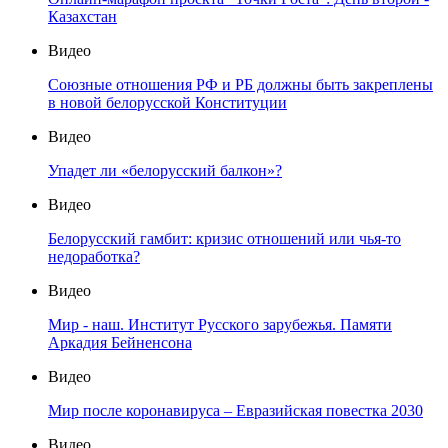
Казахстан
Видео
Союзные отношения РФ и РБ должны быть закреплены
в новой белорусской Конституции
Видео
Упадет ли «белорусский балкон»?
Видео
Белорусский гамбит: кризис отношений или чья-то
недоработка?
Видео
Мир - наш. Институт Русского зарубежья. Памяти
Аркадия Бейненсона
Видео
Мир после коронавируса – Евразийская повестка 2030
Видео