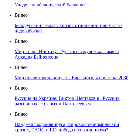
Упадет ли «белорусский балкон»?
Видео
Белорусский гамбит: кризис отношений или чья-то
недоработка?
Видео
Мир - наш. Институт Русского зарубежья. Памяти
Аркадия Бейненсона
Видео
Мир после коронавируса – Евразийская повестка 2030
Видео
Русские на Украине: Виктор Шестаков в "Русских
разговорах" с Сергеем Пантелеевым
Видео
Пандемия коронавируса, мировой экономический
кризис, ЕАЭС и ЕС: победа изоляционизма?