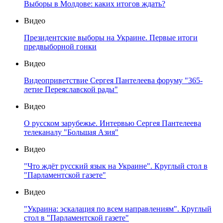
Выборы в Молдове: каких итогов ждать?
Видео
Президентские выборы на Украине. Первые итоги
предвыборной гонки
Видео
Видеоприветствие Сергея Пантелеева форуму "365-
летие Переяславской рады"
Видео
О русском зарубежье. Интервью Сергея Пантелеева
телеканалу "Большая Азия"
Видео
"Что ждёт русский язык на Украине". Круглый стол в
"Парламентской газете"
Видео
"Украина: эскалация по всем направлениям". Круглый
стол в "Парламентской газете"