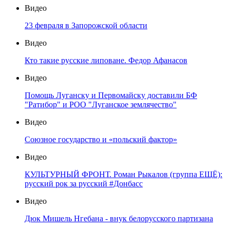
Видео
23 февраля в Запорожской области
Видео
Кто такие русские липоване. Федор Афанасов
Видео
Помощь Луганску и Первомайску доставили БФ
"Ратибор" и РОО "Луганское землячество"
Видео
Союзное государство и «польский фактор»
Видео
КУЛЬТУРНЫЙ ФРОНТ. Роман Рыкалов (группа ЕЩЁ):
русский рок за русский #Донбасс
Видео
Дюк Мишель Нгебана - внук белорусского партизана