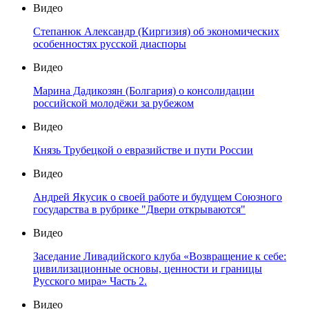
Видео
Степанюк Александр (Киргизия) об экономических
особенностях русской диаспоры
Видео
Марина Дадикозян (Болгария) о консолидации
российской молодёжи за рубежом
Видео
Князь Трубецкой о евразийстве и пути России
Видео
Андрей Якусик о своей работе и будущем Союзного
государства в рубрике "Двери открываются"
Видео
Заседание Ливадийского клуба «Возвращение к себе:
цивилизационные основы, ценности и границы
Русского мира» Часть 2.
Видео