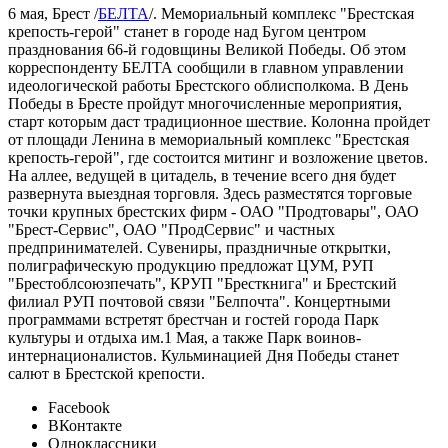
6 мая, Брест /
БЕЛТА
/. Мемориальный комплекс "Брестская
крепость-герой" станет в городе над Бугом центром
празднования 66-й годовщины Великой Победы. Об этом
корреспонденту БЕЛТА сообщили в главном управлении
идеологической работы Брестского облисполкома. В День
Победы в Бресте пройдут многочисленные мероприятия,
старт которым даст традиционное шествие. Колонна пройдет
от площади Ленина в мемориальный комплекс "Брестская
крепость-герой", где состоится митинг и возложение цветов.
На аллее, ведущей в цитадель, в течение всего дня будет
развернута выездная торговля. Здесь разместятся торговые
точки крупных брестских фирм - ОАО "Продтовары", ОАО
"Брест-Сервис", ОАО "ПродСервис" и частных
предпринимателей. Сувениры, праздничные открытки,
полиграфическую продукцию предложат ЦУМ, РУП
"Брестоблсоюзпечать", КРУП "Бресткнига" и Брестский
филиал РУП почтовой связи "Белпочта". Концертными
программами встретят брестчан и гостей города Парк
культуры и отдыха им.1 Мая, а также Парк воинов-
интернационалистов. Кульминацией Дня Победы станет
салют в Брестской крепости.
Facebook
ВКонтакте
Одноклассники