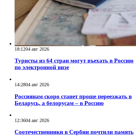
18:12
04 авг 2026
Туристы из 64 стран могут въехать в Россию
по электронной визе
14:28
04 авг 2026
Россиянам скоро станет проще переезжать в
Беларусь, а белорусам – в Россию
12:36
04 авг 2026
Соотечественники в Сербии почтили память