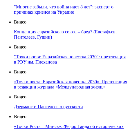
"Многие забыли, что война идет 8 лет": эксперт о
причинах кризиса на Украине
Видео
Концепция евразийского союза – бред? (Евстафьев,
Пантелеев, Гущин)
Видео
"Точки роста: Евразийская повестка 2030": презентация
в РЭУ им. Плеханова
Видео
«Точки роста: Евразийская повестка 2030». Презентация
в редакции журнала «Международная жизнь»
Видео
Дзермант и Пантелеев о русскости
Видео
«Точки Роста – Минск»: Фёдор Гайда об исторических