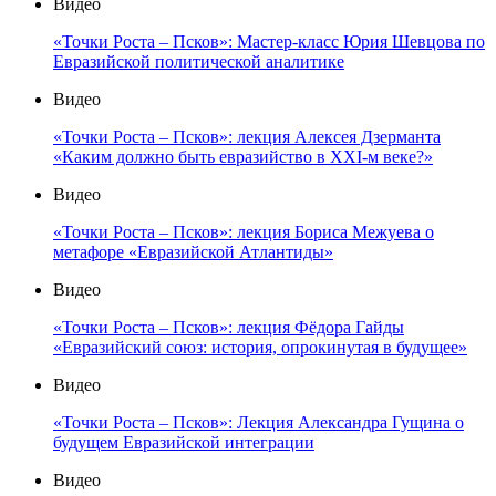
Видео
«Точки Роста – Псков»: Мастер-класс Юрия Шевцова по
Евразийской политической аналитике
Видео
«Точки Роста – Псков»: лекция Алексея Дзерманта
«Каким должно быть евразийство в XXI-м веке?»
Видео
«Точки Роста – Псков»: лекция Бориса Межуева о
метафоре «Евразийской Атлантиды»
Видео
«Точки Роста – Псков»: лекция Фёдора Гайды
«Евразийский союз: история, опрокинутая в будущее»
Видео
«Точки Роста – Псков»: Лекция Александра Гущина о
будущем Евразийской интеграции
Видео