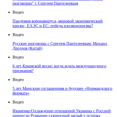
разговорах" с Сергеем Пантелеевым
Видео
Пандемия коронавируса, мировой экономический
кризис, ЕАЭС и ЕС: победа изоляционизма?
Видео
Русские разговоры с Сергеем Пантелеевым: Михаил
Дроздов (Китай)
Видео
6 лет Крымской весне: когда ждать международного
признания?
Видео
5 лет Минским соглашениям и будущее «Нормандского
формата»
Видео
Иваненко:Охлаждение отношений Украины с Россией
принесло Румынии газоносный шельф у острова