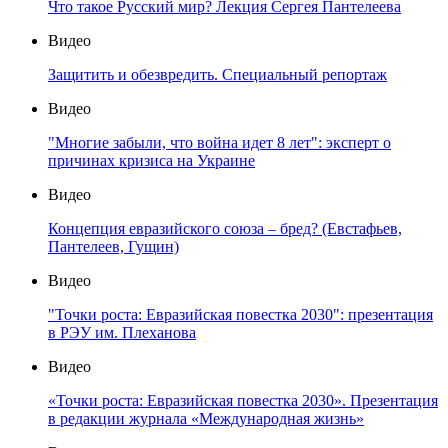
Что такое Русский мир? Лекция Сергея Пантелеева
Видео
Защитить и обезвредить. Специальный репортаж
Видео
"Многие забыли, что война идет 8 лет": эксперт о
причинах кризиса на Украине
Видео
Концепция евразийского союза – бред? (Евстафьев,
Пантелеев, Гущин)
Видео
"Точки роста: Евразийская повестка 2030": презентация
в РЭУ им. Плеханова
Видео
«Точки роста: Евразийская повестка 2030». Презентация
в редакции журнала «Международная жизнь»