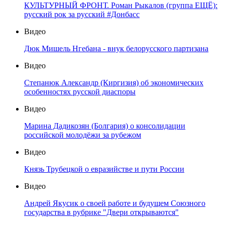
КУЛЬТУРНЫЙ ФРОНТ. Роман Рыкалов (группа ЕЩЁ):
русский рок за русский #Донбасс
Видео
Дюк Мишель Нгебана - внук белорусского партизана
Видео
Степанюк Александр (Киргизия) об экономических
особенностях русской диаспоры
Видео
Марина Дадикозян (Болгария) о консолидации
российской молодёжи за рубежом
Видео
Князь Трубецкой о евразийстве и пути России
Видео
Андрей Якусик о своей работе и будущем Союзного
государства в рубрике "Двери открываются"