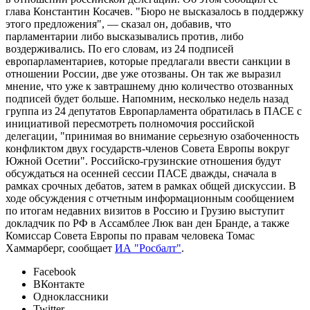
глава Константин Косачев. "Бюро не высказалось в поддержку
этого предложения", — сказал он, добавив, что
парламентарии либо высказывались против, либо
воздерживались. По его словам, из 24 подписей
европарламентариев, которые предлагали ввести санкции в
отношении России, две уже отозваны. Он так же выразил
мнение, что уже к завтрашнему дню количество отозванных
подписей будет больше. Напомним, несколько недель назад
группа из 24 депутатов Европарламента обратилась в ПАСЕ с
инициативой пересмотреть полномочия российской
делегации, "принимая во внимание серьезную озабоченность
конфликтом двух государств-членов Совета Европы вокруг
Южной Осетии". Российско-грузинские отношения будут
обсуждаться на осенней сессии ПАСЕ дважды, сначала в
рамках срочных дебатов, затем в рамках общей дискуссии. В
ходе обсуждения с отчетным информационным сообщением
по итогам недавних визитов в Россию и Грузию выступит
докладчик по РФ в Ассамблее Люк ван ден Бранде, а также
Комиссар Совета Европы по правам человека Томас
Хаммарберг, сообщает
ИА "Росбалт"
.
Facebook
ВКонтакте
Одноклассники
Twitter