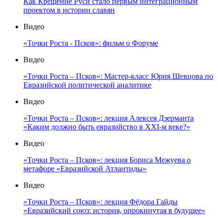
Как Крещение Руси стало первым интеграционным
проектом в истории славян
Видео
«Точки Роста - Псков»: фильм о Форуме
Видео
«Точки Роста – Псков»: Мастер-класс Юрия Шевцова по
Евразийской политической аналитике
Видео
«Точки Роста – Псков»: лекция Алексея Дзерманта
«Каким должно быть евразийство в XXI-м веке?»
Видео
«Точки Роста – Псков»: лекция Бориса Межуева о
метафоре «Евразийской Атлантиды»
Видео
«Точки Роста – Псков»: лекция Фёдора Гайды
«Евразийский союз: история, опрокинутая в будущее»