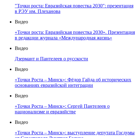
"Точки роста: Евразийская повестка 2030": презентация
в РЭУ им. Плеханова
Видео
«Точки роста: Евразийская повестка 2030». Презентация
в редакции журнала «Международная жизнь»
Видео
Дзермант и Пантелеев о русскости
Видео
«Точки Роста – Минск»: Фёдор Гайда об исторических
основаниях евразийской интеграции
Видео
«Точки Роста – Минск»: Сергей Пантелеев о
национализме и евразийстве
Видео
«Точки Роста – Минск»: выступление депутата Госдумы