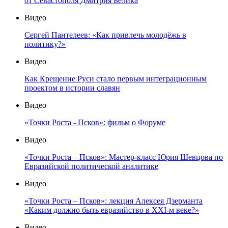
от Севастополя Дмитрия Белика
Видео
Сергей Пантелеев: «Как привлечь молодёжь в
политику?»
Видео
Как Крещение Руси стало первым интеграционным
проектом в истории славян
Видео
«Точки Роста - Псков»: фильм о Форуме
Видео
«Точки Роста – Псков»: Мастер-класс Юрия Шевцова по
Евразийской политической аналитике
Видео
«Точки Роста – Псков»: лекция Алексея Дзерманта
«Каким должно быть евразийство в XXI-м веке?»
Видео