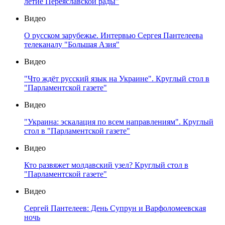
летие Переяславской рады"
Видео
О русском зарубежье. Интервью Сергея Пантелеева
телеканалу "Большая Азия"
Видео
"Что ждёт русский язык на Украине". Круглый стол в
"Парламентской газете"
Видео
"Украина: эскалация по всем направлениям". Круглый
стол в "Парламентской газете"
Видео
Кто развяжет молдавский узел? Круглый стол в
"Парламентской газете"
Видео
Сергей Пантелеев: День Супрун и Варфоломеевская
ночь