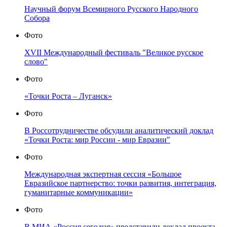
Научный форум Всемирного Русского Народного
Собора
Фото
XVII Международный фестиваль "Великое русское
слово"
Фото
«Точки Роста – Луганск»
Фото
В Россотрудничестве обсудили аналитический доклад
«Точки Роста: мир России - мир Евразии"
Фото
Международная экспертная сессия «Большое
Евразийское партнерство: точки развития, интеграция,
гуманитарные коммуникации»
Фото
В МИА «Россия сегодня» представили доклад проекта