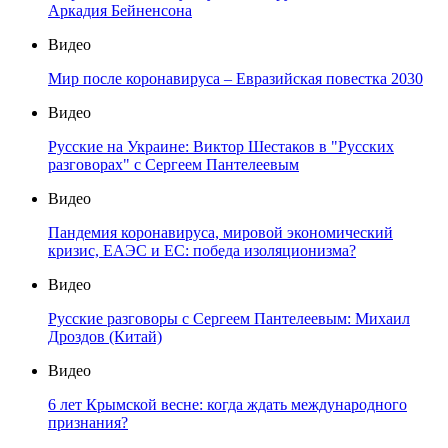
Аркадия Бейненсона
Видео
Мир после коронавируса – Евразийская повестка 2030
Видео
Русские на Украине: Виктор Шестаков в "Русских
разговорах" с Сергеем Пантелеевым
Видео
Пандемия коронавируса, мировой экономический
кризис, ЕАЭС и ЕС: победа изоляционизма?
Видео
Русские разговоры с Сергеем Пантелеевым: Михаил
Дроздов (Китай)
Видео
6 лет Крымской весне: когда ждать международного
признания?