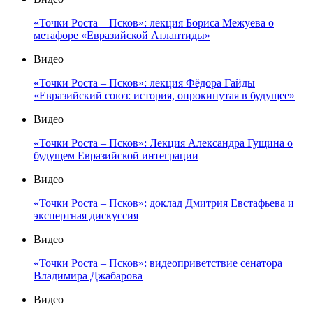
«Точки Роста – Псков»: лекция Бориса Межуева о
метафоре «Евразийской Атлантиды»
Видео
«Точки Роста – Псков»: лекция Фёдора Гайды
«Евразийский союз: история, опрокинутая в будущее»
Видео
«Точки Роста – Псков»: Лекция Александра Гущина о
будущем Евразийской интеграции
Видео
«Точки Роста – Псков»: доклад Дмитрия Евстафьева и
экспертная дискуссия
Видео
«Точки Роста – Псков»: видеоприветствие сенатора
Владимира Джабарова
Видео