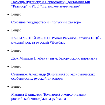
Помощь Луганску и Первомайску доставили БФ
"Ратибор" и РОО "Луганское землячество"
Видео
Союзное государство и «польский фактор»
Видео
КУЛЬТУРНЫЙ ФРОНТ. Роман Рыкалов (группа ЕЩЁ):
русский рок за русский #Донбасс
Видео
Дюк Мишель Нгебана - внук белорусского партизана
Видео
Степанюк Александр (Киргизия) об экономических
особенностях русской диаспоры
Видео
Марина Дадикозян (Болгария) о консолидации
российской молодёжи за рубежом