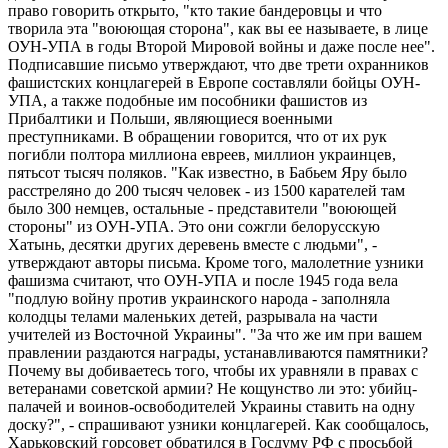
право говорить открыто, "кто такие бандеровцы и что
творила эта "воюющая сторона", как вы ее называете, в лице
ОУН-УПА в годы Второй Мировой войны и даже после нее".
Подписавшие письмо утверждают, что две трети охранников
фашистских концлагерей в Европе составляли бойцы ОУН-
УПА, а также подобные им пособники фашистов из
Прибалтики и Польши, являющиеся военными
преступниками. В обращении говорится, что от их рук
погибли полтора миллиона евреев, миллион украинцев,
пятьсот тысяч поляков. "Как известно, в Бабьем Яру было
расстреляно до 200 тысяч человек - из 1500 карателей там
было 300 немцев, остальные - представители "воюющей
стороны" из ОУН-УПА. Это они сожгли белорусскую
Хатынь, десятки других деревень вместе с людьми", -
утверждают авторы письма. Кроме того, малолетние узники
фашизма считают, что ОУН-УПА и после 1945 года вела
"подлую войну против украинского народа - заполняла
колодцы телами маленьких детей, разрывала на части
учителей из Восточной Украины". "За что же им при вашем
правлении раздаются награды, устанавливаются памятники?
Почему вы добиваетесь того, чтобы их уравняли в правах с
ветеранами советской армии? Не кощунство ли это: убийц-
палачей и воинов-освободителей Украины ставить на одну
доску?", - спрашивают узники концлагерей. Как сообщалось,
Харьковский горсовет обратился в Госдуму РФ с просьбой