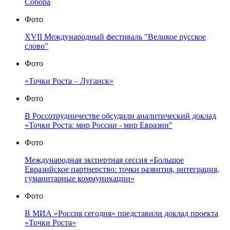
Собора
Фото
XVII Международный фестиваль "Великое русское
слово"
Фото
«Точки Роста – Луганск»
Фото
В Россотрудничестве обсудили аналитический доклад
«Точки Роста: мир России - мир Евразии"
Фото
Международная экспертная сессия «Большое
Евразийское партнерство: точки развития, интеграция,
гуманитарные коммуникации»
Фото
В МИА «Россия сегодня» представили доклад проекта
«Точки Роста»