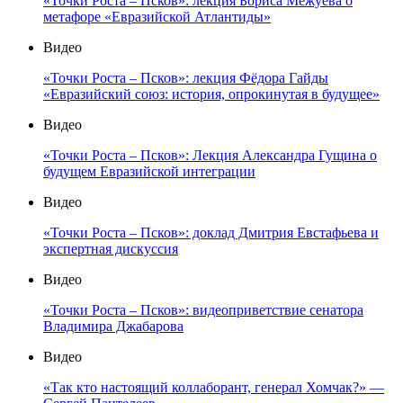
«Точки Роста – Псков»: лекция Бориса Межуева о
метафоре «Евразийской Атлантиды»
Видео
«Точки Роста – Псков»: лекция Фёдора Гайды
«Евразийский союз: история, опрокинутая в будущее»
Видео
«Точки Роста – Псков»: Лекция Александра Гущина о
будущем Евразийской интеграции
Видео
«Точки Роста – Псков»: доклад Дмитрия Евстафьева и
экспертная дискуссия
Видео
«Точки Роста – Псков»: видеоприветствие сенатора
Владимира Джабарова
Видео
«Так кто настоящий коллаборант, генерал Хомчак?» —