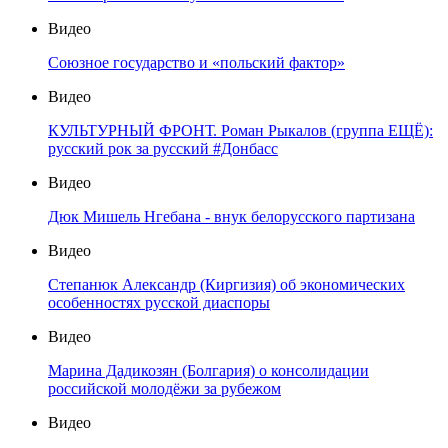
Видео
Союзное государство и «польский фактор»
Видео
КУЛЬТУРНЫЙ ФРОНТ. Роман Рыкалов (группа ЕЩЁ):
русский рок за русский #Донбасс
Видео
Дюк Мишель Нгебана - внук белорусского партизана
Видео
Степанюк Александр (Киргизия) об экономических
особенностях русской диаспоры
Видео
Марина Дадикозян (Болгария) о консолидации
российской молодёжи за рубежом
Видео