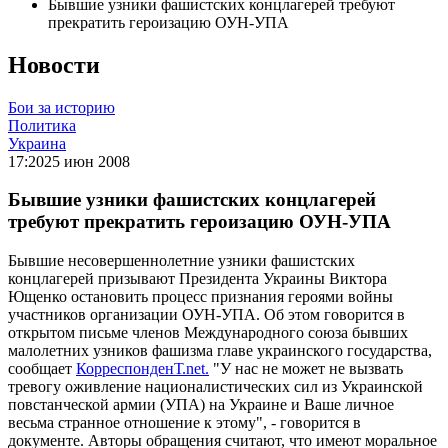
Бывшие узники фашистских концлагерей требуют
прекратить героизацию ОУН-УПА
Новости
Бои за историю
Политика
Украина
17:20
25 июн 2008
Бывшие узники фашистских концлагерей
требуют прекратить героизацию ОУН-УПА
Бывшие несовершеннолетние узники фашистских
концлагерей призывают Президента Украины Виктора
Ющенко остановить процесс признания героями войны
участников организации ОУН-УПА. Об этом говорится в
открытом письме членов Международного союза бывших
малолетних узников фашизма главе украинского государства,
сообщает
КорреспонденТ.net.
"У нас не может не вызвать
тревогу оживление националистических сил из Украинской
повстанческой армии (УПА) на Украине и Ваше личное
весьма странное отношение к этому", - говорится в
документе. Авторы обращения считают, что имеют моральное