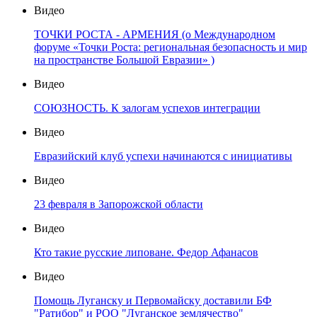
Видео
ТОЧКИ РОСТА - АРМЕНИЯ (о Международном
форуме «Точки Роста: региональная безопасность и мир
на пространстве Большой Евразии» )
Видео
СОЮЗНОСТЬ. К залогам успехов интеграции
Видео
Евразийский клуб успехи начинаются с инициативы
Видео
23 февраля в Запорожской области
Видео
Кто такие русские липоване. Федор Афанасов
Видео
Помощь Луганску и Первомайску доставили БФ
"Ратибор" и РОО "Луганское землячество"