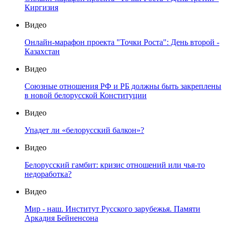
Киргизия
Видео
Онлайн-марафон проекта "Точки Роста": День второй -
Казахстан
Видео
Союзные отношения РФ и РБ должны быть закреплены
в новой белорусской Конституции
Видео
Упадет ли «белорусский балкон»?
Видео
Белорусский гамбит: кризис отношений или чья-то
недоработка?
Видео
Мир - наш. Институт Русского зарубежья. Памяти
Аркадия Бейненсона