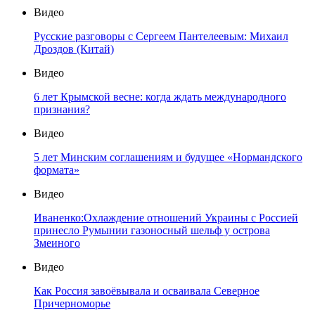
Видео
Русские разговоры с Сергеем Пантелеевым: Михаил
Дроздов (Китай)
Видео
6 лет Крымской весне: когда ждать международного
признания?
Видео
5 лет Минским соглашениям и будущее «Нормандского
формата»
Видео
Иваненко:Охлаждение отношений Украины с Россией
принесло Румынии газоносный шельф у острова
Змеиного
Видео
Как Россия завоёвывала и осваивала Северное
Причерноморье