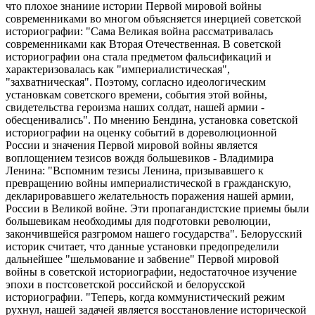
что плохое знаниие истории Первой мировой войны
современниками во многом объясняется инерцией советской
историографии: "Сама Великая война рассматривалась
современниками как Вторая Отечественная. В советской
историографии она стала предметом фальсификаций и
характеризовалась как "империалистическая",
"захватническая". Поэтому, согласно идеологическим
установкам советского времени, события этой войны,
свидетельства героизма наших солдат, нашей армии -
обесценивались". По мнению Бендина, установка советской
историографии на оценку событий в дореволюционной
России и значения Первой мировой войны является
воплощением тезисов вождя большевиков - Владимира
Ленина: "Вспомним тезисы Ленина, призывавшего к
превращению войны империалистической в гражданскую,
декларировавшего желательность поражения нашей армии,
России в Великой войне. Эти пропагандистские приемы были
большевикам необходимы для подготовки революции,
закончившейся разгромом нашего государства". Белорусский
историк считает, что данные установки предопределили
дальнейшее "шельмование и забвение" Первой мировой
войны в советской историографии, недостаточное изучение
эпохи в постсоветской российской и белорусской
историографии. "Теперь, когда коммунистический режим
рухнул, нашей задачей является восстановление исторической