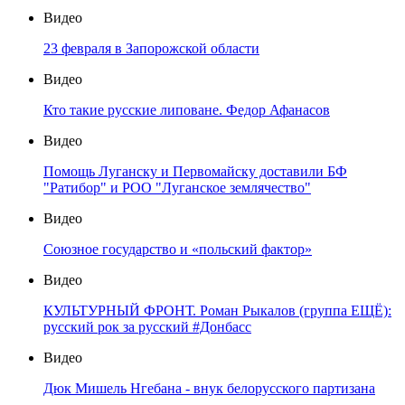
Видео
23 февраля в Запорожской области
Видео
Кто такие русские липоване. Федор Афанасов
Видео
Помощь Луганску и Первомайску доставили БФ
"Ратибор" и РОО "Луганское землячество"
Видео
Союзное государство и «польский фактор»
Видео
КУЛЬТУРНЫЙ ФРОНТ. Роман Рыкалов (группа ЕЩЁ):
русский рок за русский #Донбасс
Видео
Дюк Мишель Нгебана - внук белорусского партизана