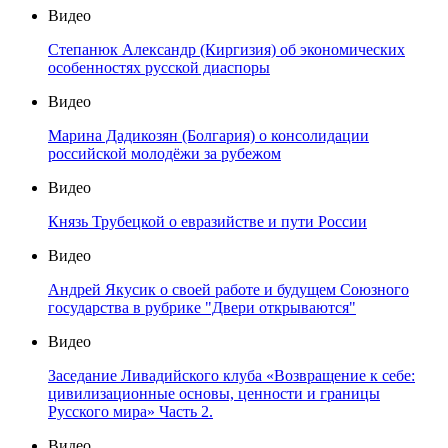
Видео
Степанюк Александр (Киргизия) об экономических
особенностях русской диаспоры
Видео
Марина Дадикозян (Болгария) о консолидации
российской молодёжи за рубежом
Видео
Князь Трубецкой о евразийстве и пути России
Видео
Андрей Якусик о своей работе и будущем Союзного
государства в рубрике "Двери открываются"
Видео
Заседание Ливадийского клуба «Возвращение к себе:
цивилизационные основы, ценности и границы
Русского мира» Часть 2.
Видео