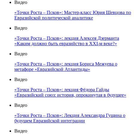
Видео
«Точки Роста – Псков»: Мастер-класс Юрия Шевцова по
Евразийской политической аналитике
Видео
«Точки Роста – Псков»: лекция Алексея Дзерманта
«Каким должно быть евразийство в XXI-м веке?»
Видео
«Точки Роста – Псков»: лекция Бориса Межуева о
метафоре «Евразийской Атлантиды»
Видео
«Точки Роста – Псков»: лекция Фёдора Гайды
«Евразийский союз: история, опрокинутая в будущее»
Видео
«Точки Роста – Псков»: Лекция Александра Гущина о
будущем Евразийской интеграции
Видео