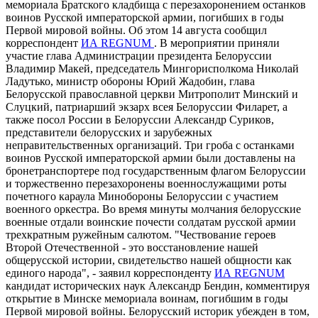
мемориала Братского кладбища с перезахоронением останков
воинов Русской императорской армии, погибших в годы
Первой мировой войны. Об этом 14 августа сообщил
корреспондент
ИА REGNUM
. В мероприятии приняли
участие глава Администрации президента Белоруссии
Владимир Макей, председатель Мингорисполкома Николай
Ладутько, министр обороны Юрий Жадобин, глава
Белорусской православной церкви Митрополит Минский и
Слуцкий, патриарший экзарх всея Белоруссии Филарет, а
также посол России в Белоруссии Александр Суриков,
представители белорусских и зарубежных
неправительственных организаций. Три гроба с останками
воинов Русской императорской армии были доставлены на
бронетранспортере под государственным флагом Белоруссии
и торжественно перезахоронены военнослужащими роты
почетного караула Минобороны Белоруссии с участием
военного оркестра. Во время минуты молчания белорусские
военные отдали воинские почести солдатам русской армии
трехкратным ружейным салютом. "Чествование героев
Второй Отечественной - это восстановление нашей
общерусской истории, свидетельство нашей общности как
единого народа", - заявил корреспонденту
ИА REGNUM
кандидат исторических наук Александр Бендин, комментируя
открытие в Минске мемориала воинам, погибшим в годы
Первой мировой войны. Белорусский историк убежден в том,