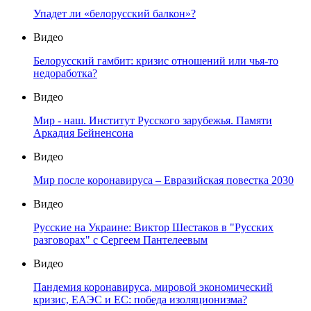
Упадет ли «белорусский балкон»?
Видео
Белорусский гамбит: кризис отношений или чья-то
недоработка?
Видео
Мир - наш. Институт Русского зарубежья. Памяти
Аркадия Бейненсона
Видео
Мир после коронавируса – Евразийская повестка 2030
Видео
Русские на Украине: Виктор Шестаков в "Русских
разговорах" с Сергеем Пантелеевым
Видео
Пандемия коронавируса, мировой экономический
кризис, ЕАЭС и ЕС: победа изоляционизма?