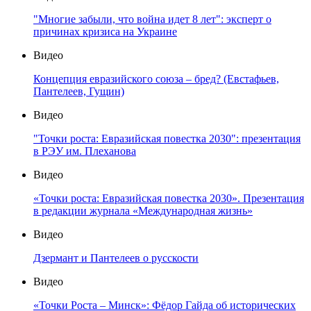
"Многие забыли, что война идет 8 лет": эксперт о
причинах кризиса на Украине
Видео
Концепция евразийского союза – бред? (Евстафьев,
Пантелеев, Гущин)
Видео
"Точки роста: Евразийская повестка 2030": презентация
в РЭУ им. Плеханова
Видео
«Точки роста: Евразийская повестка 2030». Презентация
в редакции журнала «Международная жизнь»
Видео
Дзермант и Пантелеев о русскости
Видео
«Точки Роста – Минск»: Фёдор Гайда об исторических