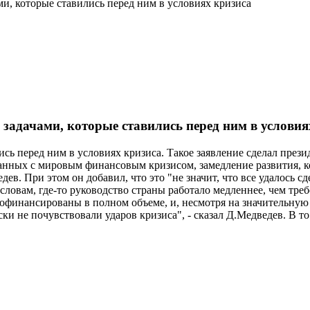
ми, которые ставились перед ним в условиях кризиса
 задачами, которые ставились перед ним в условия
ись перед ним в условиях кризиса. Такое заявление сделал пре
занных с мировым финансовым кризисом, замедление развития, к
ев. При этом он добавил, что это "не значит, что все удалось сд
 словам, где-то руководство страны работало медленнее, чем тре
рофинансированы в полном объеме, и, несмотря на значительну
ски не почувствовали ударов кризиса", - сказал Д.Медведев. В 