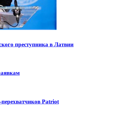
ского преступника в Латвии
заявкам
-перехватчиков Patriot