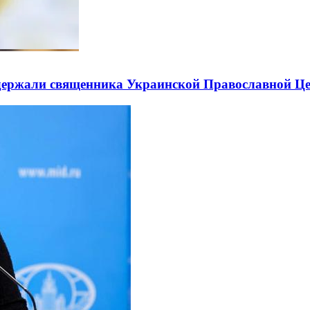
держали священника Украинской Православной Ц