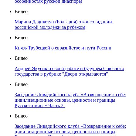
особенностях русской диаспоры
Видео
Марина Дадикозян (Болгария) о консолидации
российской молодёжи за рубежом
Видео
Князь Трубецкой о евразийстве и пути России
Видео
Андрей Якусик о своей работе и будущем Союзного
государства в рубрике "Двери открываются"
Видео
Заседание Ливадийского клуба «Возвращение к себе:
цивилизационные основы, ценности и границы
Русского мира» Часть 2.
Видео
Заседание Ливадийского клуба «Возвращение к себе:
цивилизационные основы, ценности и границы