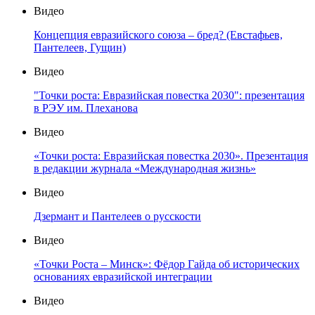
Видео
Концепция евразийского союза – бред? (Евстафьев,
Пантелеев, Гущин)
Видео
"Точки роста: Евразийская повестка 2030": презентация
в РЭУ им. Плеханова
Видео
«Точки роста: Евразийская повестка 2030». Презентация
в редакции журнала «Международная жизнь»
Видео
Дзермант и Пантелеев о русскости
Видео
«Точки Роста – Минск»: Фёдор Гайда об исторических
основаниях евразийской интеграции
Видео