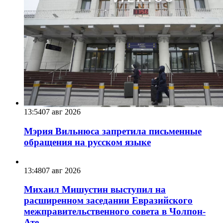
13:54
07 авг 2026
Мэрия Вильнюса запретила письменные
обращения на русском языке
13:48
07 авг 2026
Михаил Мишустин выступил на
расширенном заседании Евразийского
межправительственного совета в Чолпон-
Ате