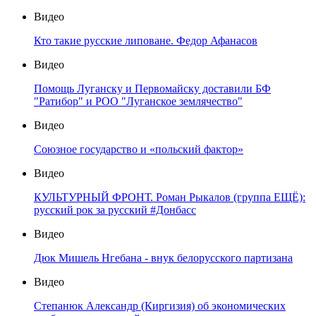
Видео
Кто такие русские липоване. Федор Афанасов
Видео
Помощь Луганску и Первомайску доставили БФ
"Ратибор" и РОО "Луганское землячество"
Видео
Союзное государство и «польский фактор»
Видео
КУЛЬТУРНЫЙ ФРОНТ. Роман Рыкалов (группа ЕЩЁ):
русский рок за русский #Донбасс
Видео
Дюк Мишель Нгебана - внук белорусского партизана
Видео
Степанюк Александр (Киргизия) об экономических