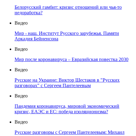
Белорусский гамбит: кризис отношений или чья-то
недоработка?
Видео
Мир - наш. Институт Русского зарубежья. Памяти
Аркадия Бейненсона
Видео
Мир после коронавируса – Евразийская повестка 2030
Видео
Русские на Украине: Виктор Шестаков в "Русских
разговорах" с Сергеем Пантелеевым
Видео
Пандемия коронавируса, мировой экономический
кризис, ЕАЭС и ЕС: победа изоляционизма?
Видео
Русские разговоры с Сергеем Пантелеевым: Михаил