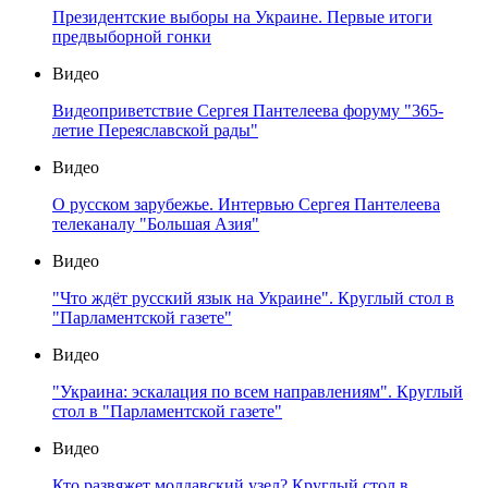
Президентские выборы на Украине. Первые итоги
предвыборной гонки
Видео
Видеоприветствие Сергея Пантелеева форуму "365-
летие Переяславской рады"
Видео
О русском зарубежье. Интервью Сергея Пантелеева
телеканалу "Большая Азия"
Видео
"Что ждёт русский язык на Украине". Круглый стол в
"Парламентской газете"
Видео
"Украина: эскалация по всем направлениям". Круглый
стол в "Парламентской газете"
Видео
Кто развяжет молдавский узел? Круглый стол в