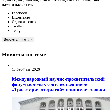
мультикультурализма, а также возрождение исторической
памяти населения.
Facebook
ВКонтакте
Одноклассники
Twitter
Telegram
Версия для печати
Новости по теме
13:59
07 авг 2026
Международный научно-просветительский
форум молодых соотечественников
«Траектория открытий» принимает заявки