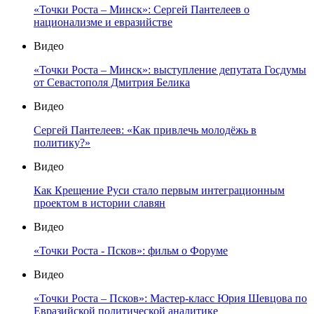
«Точки Роста – Минск»: Сергей Пантелеев о
национализме и евразийстве
Видео
«Точки Роста – Минск»: выступление депутата Госдумы
от Севастополя Дмитрия Белика
Видео
Сергей Пантелеев: «Как привлечь молодёжь в
политику?»
Видео
Как Крещение Руси стало первым интеграционным
проектом в истории славян
Видео
«Точки Роста - Псков»: фильм о Форуме
Видео
«Точки Роста – Псков»: Мастер-класс Юрия Шевцова по
Евразийской политической аналитике