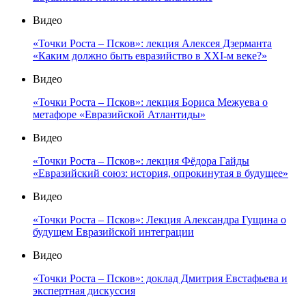
Видео
«Точки Роста – Псков»: лекция Алексея Дзерманта
«Каким должно быть евразийство в XXI-м веке?»
Видео
«Точки Роста – Псков»: лекция Бориса Межуева о
метафоре «Евразийской Атлантиды»
Видео
«Точки Роста – Псков»: лекция Фёдора Гайды
«Евразийский союз: история, опрокинутая в будущее»
Видео
«Точки Роста – Псков»: Лекция Александра Гущина о
будущем Евразийской интеграции
Видео
«Точки Роста – Псков»: доклад Дмитрия Евстафьева и
экспертная дискуссия