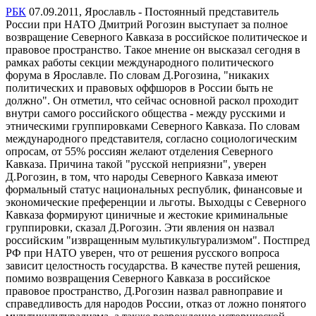
РБК
07.09.2011, Ярославль - Постоянный представитель
России при НАТО Дмитрий Рогозин выступает за полное
возвращение Северного Кавказа в российское политическое и
правовое пространство. Такое мнение он высказал сегодня в
рамках работы секции международного политического
форума в Ярославле. По словам Д.Рогозина, "никаких
политических и правовых оффшоров в России быть не
должно". Он отметил, что сейчас основной раскол проходит
внутри самого российского общества - между русскими и
этническими группировками Северного Кавказа. По словам
международного представителя, согласно социологическим
опросам, от 55% россиян желают отделения Северного
Кавказа. Причина такой "русской неприязни", уверен
Д.Рогозин, в том, что народы Северного Кавказа имеют
формальный статус национальных республик, финансовые и
экономические преференции и льготы. Выходцы с Северного
Кавказа формируют циничные и жестокие криминальные
группировки, сказал Д.Рогозин. Эти явления он назвал
российским "извращенным мультикультурализмом". Постпред
РФ при НАТО уверен, что от решения русского вопроса
зависит целостность государства. В качестве путей решения,
помимо возвращения Северного Кавказа в российское
правовое пространство, Д.Рогозин назвал равноправие и
справедливость для народов России, отказ от ложно понятого