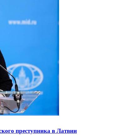
ского преступника в Латвии