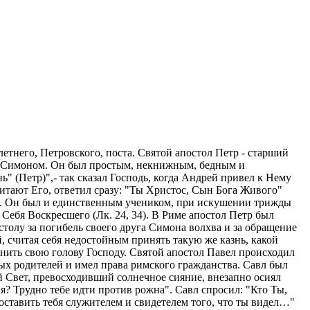
тнего, Петровского, поста. Святой апостол Петр - старший
лся Симоном. Он был простым, некнижным, бедным и
" (Петр)",- так сказал Господь, когда Андрей привел к Нему
очитают Его, ответил сразу: "Ты Христос, Сын Бога Живого"
ть. Он был и единственным учеником, при искушении трижды
Себя Воскресшего (Лк. 24, 34). В Риме апостол Петр был
толу за погибель своего друга Симона волхва и за обращение
, считая себя недостойным принять такую же казнь, какой
онить свою голову Господу. Святой апостол Павел происходил
ных родителей и имел права римского гражданства. Савл был
й Свет, превосходивший солнечное сияние, внезапно осиял
? Трудно тебе идти против рожна". Савл спросил: "Кто Ты,
 поставить тебя служителем и свидетелем того, что ты видел…"