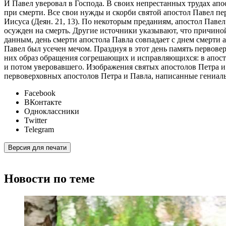
И Павел уверовал в Господа. В своих непрестанных трудах апо
при смерти. Все свои нужды и скорби святой апостол Павел пер
Иисуса (Деян. 21, 13). По некоторым преданиям, апостол Паве
осужден на смерть. Другие источники указывают, что причино
данным, день смерти апостола Павла совпадает с днем смерти а
Павел был усечен мечом. Празднуя в этот день память первове
них образ обращения согрешающих и исправляющихся: в апостол
и потом уверовавшего. Изображения святых апостолов Петра и
первоверховных апостолов Петра и Павла, написанные гениа
Facebook
ВКонтакте
Одноклассники
Twitter
Telegram
Версия для печати
Новости по теме