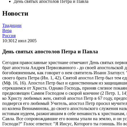
День святых апостолов Петра и Павла
Новости
Традиции
Вера
Россия
10:30
12 июл 2005
День святых апостолов Петра и Павла
Сегодня православные христиане отмечают День святых первов
брат апостола Андрея Первозванного - до своей апостольской
богобоязненным, как говорит о нем святитель Иоанн Златоуст. 
своего брата Петра (Ин. 1, 42). Святой апостол Петр был тем 
(Мф. 16, 16). Апостол Петр был и единственным из защищавш
отрекшимся от Христа. Однако Господь, приняв слезное покаян
предвозвещен Самим Господом о скорой кончине (2 Петр. 1, 14
ко Христу любимых жен, святой апостол Петр в 67 году, предп
подвергся его любимый Учитель, апостол Петр просил мучителе
из колена Вениаминова, до своего апостольского служения наз
истовым иудеем, разжигавшим в себе ненависть к христианам, 
Савла. Все сопровождавшие его воины упали на землю, и он ус
Господи?" Голос ответил: "Я Иисус, Которого ты гонишь. Но вс