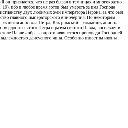
й он признается, что не раз бывал в темницах и многократно
 19), ибо в любое время готов был умереть за имя Господа
христианству двух любимых жен императора Нерона, за что был
нство главного императорского виночерпия. По некоторым
е распятия апостола Петра. Как римский гражданин, апостол
твердость святого Петра и разум святого Павла, воспевает в
остоле Павле - образ сопротивлявшегося проповеди Господней
инадлежностью деисусного чина. Особенно известны иконы