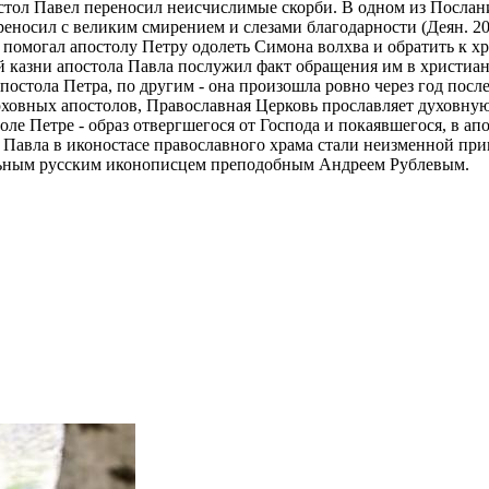
стол Павел переносил неисчислимые скорби. В одном из Послани
еносил с великим смирением и слезами благодарности (Деян. 20,
л помогал апостолу Петру одолеть Симона волхва и обратить к 
й казни апостола Павла послужил факт обращения им в христиа
постола Петра, по другим - она произошла ровно через год посл
рховных апостолов, Православная Церковь прославляет духовную 
е Петре - образ отвергшегося от Господа и покаявшегося, в ап
 Павла в иконостасе православного храма стали неизменной пр
льным русским иконописцем преподобным Андреем Рублевым.