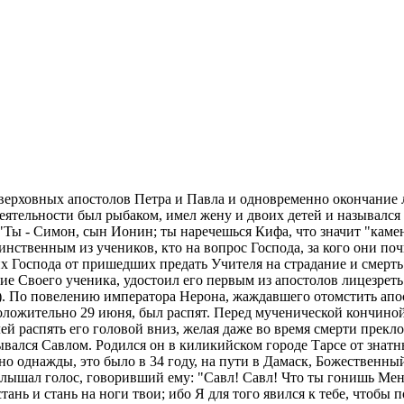
ерховных апостолов Петра и Павла и одновременно окончание ле
 деятельности был рыбаком, имел жену и двоих детей и называ
"Ты - Симон, сын Ионин; ты наречешься Кифа, что значит "камень
единственным из учеников, кто на вопрос Господа, за кого они п
их Господа от пришедших предать Учителя на страдание и смер
ие Своего ученика, удостоил его первым из апостолов лицезреть 
). По повелению императора Нерона, жаждавшего отомстить апос
оложительно 29 июня, был распят. Перед мученической кончиной
й распять его головой вниз, желая даже во время смерти прекл
ывался Савлом. Родился он в киликийском городе Тарсе от знат
но однажды, это было в 34 году, на пути в Дамаск, Божественны
лышал голос, говоривший ему: "Савл! Савл! Что ты гонишь Меня
тань и стань на ноги твои; ибо Я для того явился к тебе, чтобы