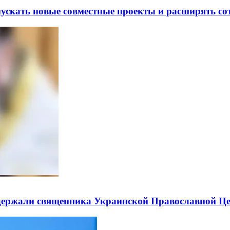
скать новые совместные проекты и расширять сот
держали священника Украинской Православной Ц