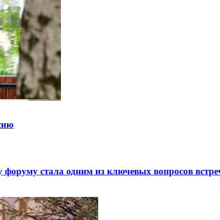
ссию
 форуму стала одним из ключевых вопросов встре