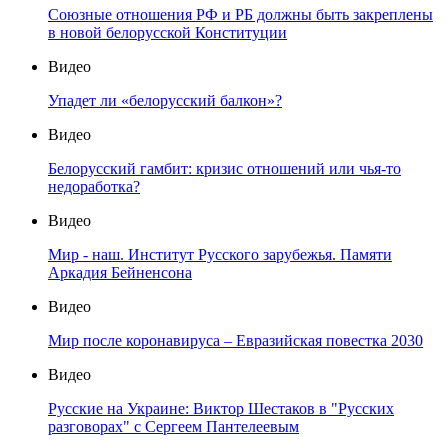
Союзные отношения РФ и РБ должны быть закреплены
в новой белорусской Конституции
Видео
Упадет ли «белорусский балкон»?
Видео
Белорусский гамбит: кризис отношений или чья-то
недоработка?
Видео
Мир - наш. Институт Русского зарубежья. Памяти
Аркадия Бейненсона
Видео
Мир после коронавируса – Евразийская повестка 2030
Видео
Русские на Украине: Виктор Шестаков в "Русских
разговорах" с Сергеем Пантелеевым