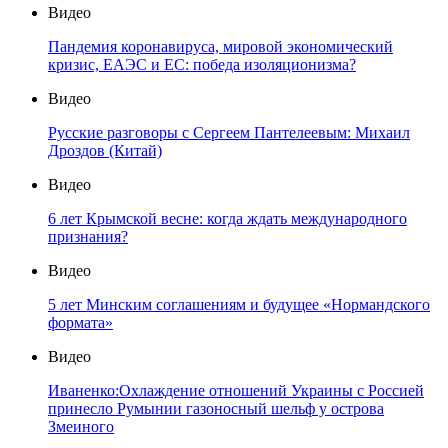
Видео
Пандемия коронавируса, мировой экономический
кризис, ЕАЭС и ЕС: победа изоляционизма?
Видео
Русские разговоры с Сергеем Пантелеевым: Михаил
Дроздов (Китай)
Видео
6 лет Крымской весне: когда ждать международного
признания?
Видео
5 лет Минским соглашениям и будущее «Нормандского
формата»
Видео
Иваненко:Охлаждение отношений Украины с Россией
принесло Румынии газоносный шельф у острова
Змеиного