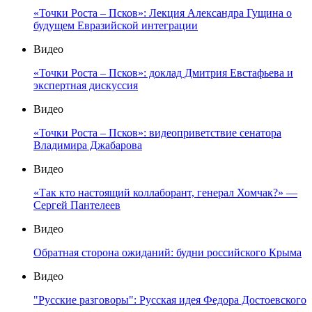
«Точки Роста – Псков»: Лекция Александра Гущина о
будущем Евразийской интеграции
Видео
«Точки Роста – Псков»: доклад Дмитрия Евстафьева и
экспертная дискуссия
Видео
«Точки Роста – Псков»: видеоприветствие сенатора
Владимира Джабарова
Видео
«Так кто настоящий коллаборант, генерал Хомчак?» —
Сергей Пантелеев
Видео
Обратная сторона ожиданий: будни российского Крыма
Видео
"Русские разговоры": Русская идея Федора Достоевского