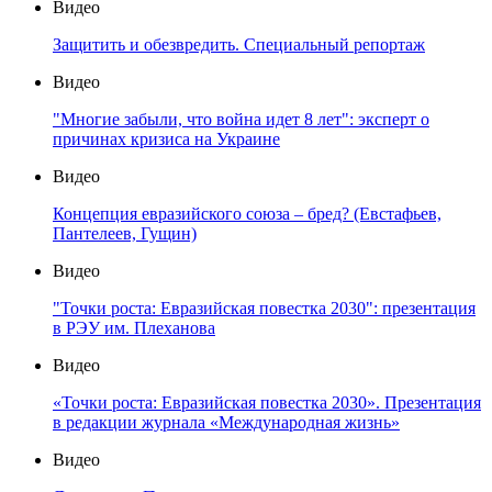
Видео
Защитить и обезвредить. Специальный репортаж
Видео
"Многие забыли, что война идет 8 лет": эксперт о
причинах кризиса на Украине
Видео
Концепция евразийского союза – бред? (Евстафьев,
Пантелеев, Гущин)
Видео
"Точки роста: Евразийская повестка 2030": презентация
в РЭУ им. Плеханова
Видео
«Точки роста: Евразийская повестка 2030». Презентация
в редакции журнала «Международная жизнь»
Видео