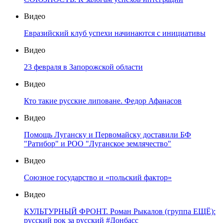
Видео
Евразийский клуб успехи начинаются с инициативы
Видео
23 февраля в Запорожской области
Видео
Кто такие русские липоване. Федор Афанасов
Видео
Помощь Луганску и Первомайску доставили БФ
"Ратибор" и РОО "Луганское землячество"
Видео
Союзное государство и «польский фактор»
Видео
КУЛЬТУРНЫЙ ФРОНТ. Роман Рыкалов (группа ЕЩЁ):
русский рок за русский #Донбасс