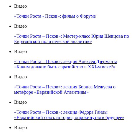
Видео
«Точки Роста - Псков»: фильм о Форуме
Видео
«Точки Роста – Псков»: Мастер-класс Юрия Шевцова по
Евразийской политической аналитике
Видео
«Точки Роста – Псков»: лекция Алексея Дзерманта
«Каким должно быть евразийство в XXI-м веке?»
Видео
«Точки Роста – Псков»: лекция Бориса Межуева о
метафоре «Евразийской Атлантиды»
Видео
«Точки Роста – Псков»: лекция Фёдора Гайды
«Евразийский союз: история, опрокинутая в будущее»
Видео