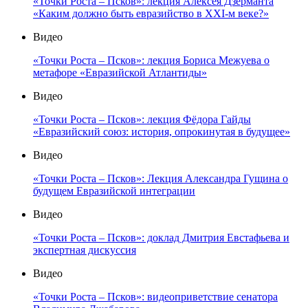
«Точки Роста – Псков»: лекция Алексея Дзерманта
«Каким должно быть евразийство в XXI-м веке?»
Видео
«Точки Роста – Псков»: лекция Бориса Межуева о
метафоре «Евразийской Атлантиды»
Видео
«Точки Роста – Псков»: лекция Фёдора Гайды
«Евразийский союз: история, опрокинутая в будущее»
Видео
«Точки Роста – Псков»: Лекция Александра Гущина о
будущем Евразийской интеграции
Видео
«Точки Роста – Псков»: доклад Дмитрия Евстафьева и
экспертная дискуссия
Видео
«Точки Роста – Псков»: видеоприветствие сенатора