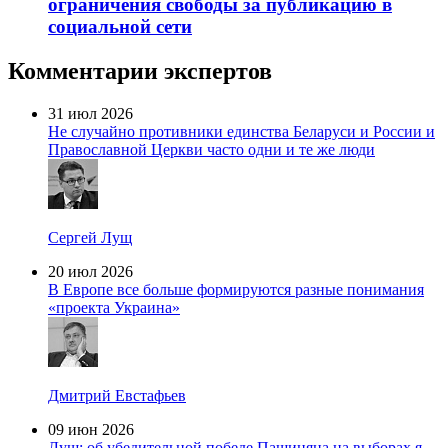
ограничения свободы за публикацию в
социальной сети
Комментарии экспертов
31 июл 2026
Не случайно противники единства Беларуси и России и
Православной Церкви часто одни и те же люди
Сергей Лущ
20 июл 2026
В Европе все больше формируются разные понимания
«проекта Украина»
Дмитрий Евстафьев
09 июн 2026
Лущ: об убедительной победе Пашиняна на выборах я