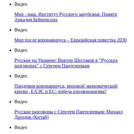
Видео
Мир - наш. Институт Русского зарубежья. Памяти
Аркадия Бейненсона
Видео
Мир после коронавируса – Евразийская повестка 2030
Видео
Русские на Украине: Виктор Шестаков в "Русских
разговорах" с Сергеем Пантелеевым
Видео
Пандемия коронавируса, мировой экономический
кризис, ЕАЭС и ЕС: победа изоляционизма?
Видео
Русские разговоры с Сергеем Пантелеевым: Михаил
Дроздов (Китай)
Видео