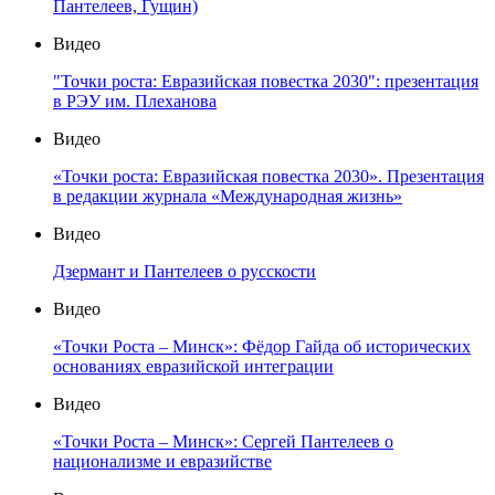
Пантелеев, Гущин)
Видео
"Точки роста: Евразийская повестка 2030": презентация
в РЭУ им. Плеханова
Видео
«Точки роста: Евразийская повестка 2030». Презентация
в редакции журнала «Международная жизнь»
Видео
Дзермант и Пантелеев о русскости
Видео
«Точки Роста – Минск»: Фёдор Гайда об исторических
основаниях евразийской интеграции
Видео
«Точки Роста – Минск»: Сергей Пантелеев о
национализме и евразийстве