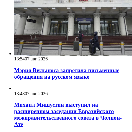
13:54
07 авг 2026
Мэрия Вильнюса запретила письменные
обращения на русском языке
13:48
07 авг 2026
Михаил Мишустин выступил на
расширенном заседании Евразийского
межправительственного совета в Чолпон-
Ате