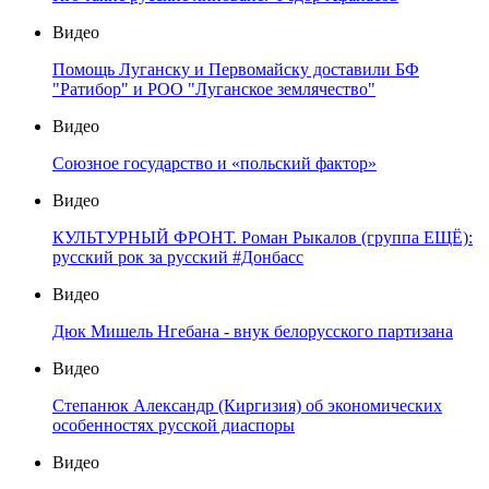
Видео
Помощь Луганску и Первомайску доставили БФ
"Ратибор" и РОО "Луганское землячество"
Видео
Союзное государство и «польский фактор»
Видео
КУЛЬТУРНЫЙ ФРОНТ. Роман Рыкалов (группа ЕЩЁ):
русский рок за русский #Донбасс
Видео
Дюк Мишель Нгебана - внук белорусского партизана
Видео
Степанюк Александр (Киргизия) об экономических
особенностях русской диаспоры
Видео