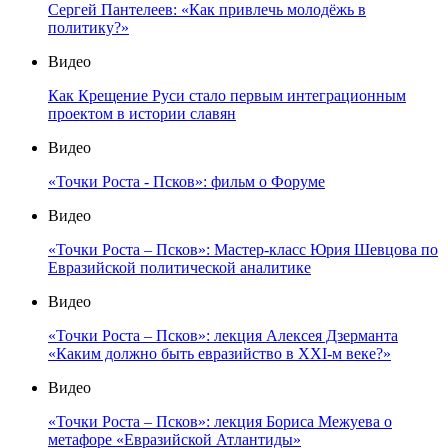
Сергей Пантелеев: «Как привлечь молодёжь в
политику?»
Видео
Как Крещение Руси стало первым интеграционным
проектом в истории славян
Видео
«Точки Роста - Псков»: фильм о Форуме
Видео
«Точки Роста – Псков»: Мастер-класс Юрия Шевцова по
Евразийской политической аналитике
Видео
«Точки Роста – Псков»: лекция Алексея Дзерманта
«Каким должно быть евразийство в XXI-м веке?»
Видео
«Точки Роста – Псков»: лекция Бориса Межуева о
метафоре «Евразийской Атлантиды»