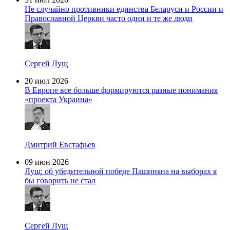
Не случайно противники единства Беларуси и России и
Православной Церкви часто одни и те же люди
Сергей Лущ
20 июл 2026
В Европе все больше формируются разные понимания
«проекта Украина»
Дмитрий Евстафьев
09 июн 2026
Лущ: об убедительной победе Пашиняна на выборах я
бы говорить не стал
Сергей Лущ