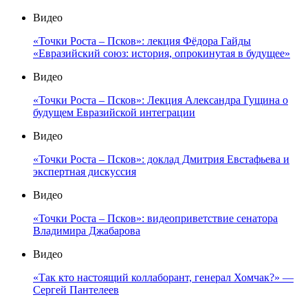
Видео
«Точки Роста – Псков»: лекция Фёдора Гайды
«Евразийский союз: история, опрокинутая в будущее»
Видео
«Точки Роста – Псков»: Лекция Александра Гущина о
будущем Евразийской интеграции
Видео
«Точки Роста – Псков»: доклад Дмитрия Евстафьева и
экспертная дискуссия
Видео
«Точки Роста – Псков»: видеоприветствие сенатора
Владимира Джабарова
Видео
«Так кто настоящий коллаборант, генерал Хомчак?» —
Сергей Пантелеев