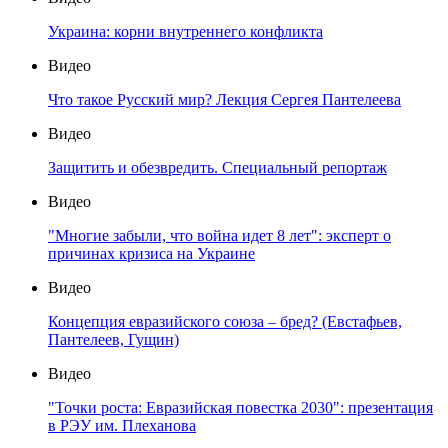
Украина: корни внутреннего конфликта
Видео
Что такое Русский мир? Лекция Сергея Пантелеева
Видео
Защитить и обезвредить. Специальный репортаж
Видео
"Многие забыли, что война идет 8 лет": эксперт о
причинах кризиса на Украине
Видео
Концепция евразийского союза – бред? (Евстафьев,
Пантелеев, Гущин)
Видео
"Точки роста: Евразийская повестка 2030": презентация
в РЭУ им. Плеханова