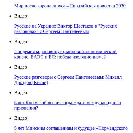
Мир после коронавируса – Евразийская повестка 2030
Видео
Русские на Украине: Виктор Шестаков в "Русских
разговорах" с Сергеем Пантелеевым
Видео
Пандемия коронавируса, мировой экономический
кризис, ЕАЭС и ЕС: победа изоляционизма?
Видео
Русские разговоры с Сергеем Пантелеевым: Михаил
Дроздов (Китай)
Видео
6 лет Крымской весне: когда ждать международного
признания?
Видео
5 лет Минским соглашениям и будущее «Нормандского