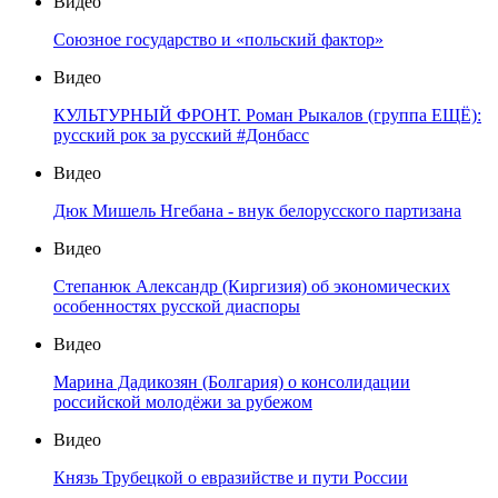
Видео
Союзное государство и «польский фактор»
Видео
КУЛЬТУРНЫЙ ФРОНТ. Роман Рыкалов (группа ЕЩЁ):
русский рок за русский #Донбасс
Видео
Дюк Мишель Нгебана - внук белорусского партизана
Видео
Степанюк Александр (Киргизия) об экономических
особенностях русской диаспоры
Видео
Марина Дадикозян (Болгария) о консолидации
российской молодёжи за рубежом
Видео
Князь Трубецкой о евразийстве и пути России