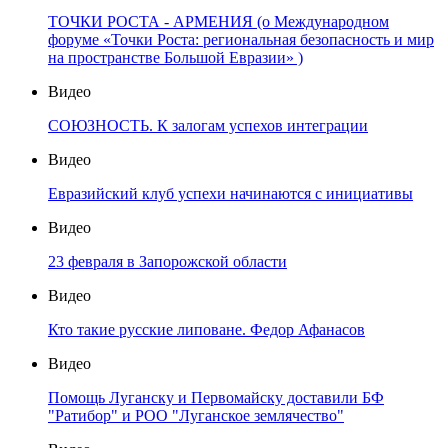
ТОЧКИ РОСТА - АРМЕНИЯ (о Международном
форуме «Точки Роста: региональная безопасность и мир
на пространстве Большой Евразии» )
Видео
СОЮЗНОСТЬ. К залогам успехов интеграции
Видео
Евразийский клуб успехи начинаются с инициативы
Видео
23 февраля в Запорожской области
Видео
Кто такие русские липоване. Федор Афанасов
Видео
Помощь Луганску и Первомайску доставили БФ
"Ратибор" и РОО "Луганское землячество"