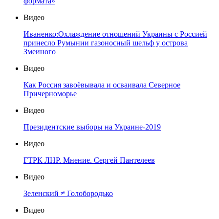
формата»
Видео
Иваненко:Охлаждение отношений Украины с Россией
принесло Румынии газоносный шельф у острова
Змеиного
Видео
Как Россия завоёвывала и осваивала Северное
Причерноморье
Видео
Президентские выборы на Украине-2019
Видео
ГТРК ЛНР. Мнение. Сергей Пантелеев
Видео
Зеленский ≠ Голобородько
Видео