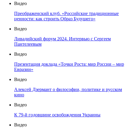
Видео
Преображенский клуб. «Российские традиционные
ценности: как строить Образ Будущего»
Видео
Ливадийский форум 2024. Интервью с Сергеем
Пантелеевым
Видео
Презентация доклада «Точки Роста: мир России – мир
Евразии»
Видео
Алексей Дзермант о философии, политике и русском
кино
Видео
К 79-й годовщине освобождения Украины
Видео