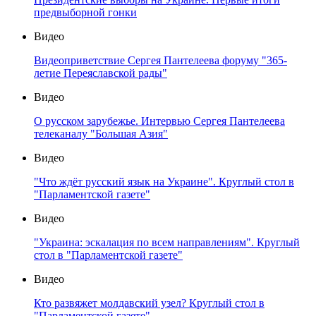
предвыборной гонки
Видео
Видеоприветствие Сергея Пантелеева форуму "365-
летие Переяславской рады"
Видео
О русском зарубежье. Интервью Сергея Пантелеева
телеканалу "Большая Азия"
Видео
"Что ждёт русский язык на Украине". Круглый стол в
"Парламентской газете"
Видео
"Украина: эскалация по всем направлениям". Круглый
стол в "Парламентской газете"
Видео
Кто развяжет молдавский узел? Круглый стол в
"Парламентской газете"