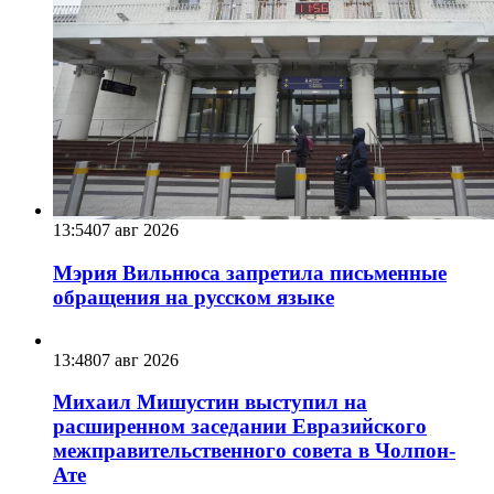
13:54
07 авг 2026
Мэрия Вильнюса запретила письменные
обращения на русском языке
13:48
07 авг 2026
Михаил Мишустин выступил на
расширенном заседании Евразийского
межправительственного совета в Чолпон-
Ате