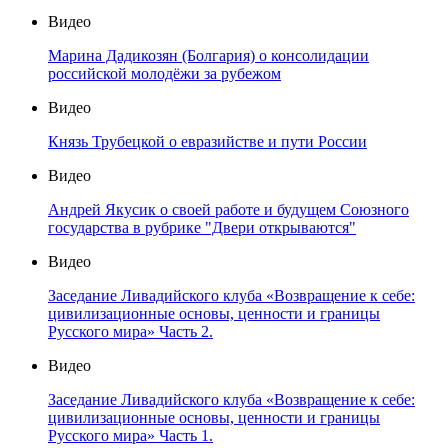
Видео
Марина Дадикозян (Болгария) о консолидации
российской молодёжи за рубежом
Видео
Князь Трубецкой о евразийстве и пути России
Видео
Андрей Якусик о своей работе и будущем Союзного
государства в рубрике "Двери открываются"
Видео
Заседание Ливадийского клуба «Возвращение к себе:
цивилизационные основы, ценности и границы
Русского мира» Часть 2.
Видео
Заседание Ливадийского клуба «Возвращение к себе:
цивилизационные основы, ценности и границы
Русского мира» Часть 1.