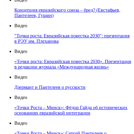
Концепция евразийского союза – бред? (Евстафьев,
Пантелеев, Гущин)
Видео
"Точки роста: Евразийская повестка 2030": презентация
в РЭУ им. Плеханова
Видео
«Точки роста: Евразийская повестка 2030». Презентация
в редакции журнала «Международная жизнь»
Видео
Дзермант и Пантелеев о русскости
Видео
«Точки Роста – Минск»: Фёдор Гайда об исторических
основаниях евразийской интеграции
Видео
«Точки Роста – Минск»: Сергей Пантелеев о