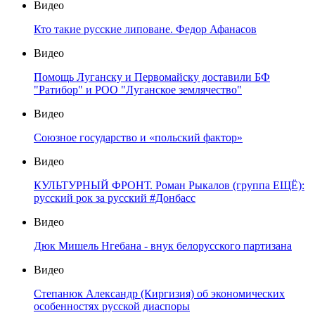
Видео
Кто такие русские липоване. Федор Афанасов
Видео
Помощь Луганску и Первомайску доставили БФ
"Ратибор" и РОО "Луганское землячество"
Видео
Союзное государство и «польский фактор»
Видео
КУЛЬТУРНЫЙ ФРОНТ. Роман Рыкалов (группа ЕЩЁ):
русский рок за русский #Донбасс
Видео
Дюк Мишель Нгебана - внук белорусского партизана
Видео
Степанюк Александр (Киргизия) об экономических
особенностях русской диаспоры