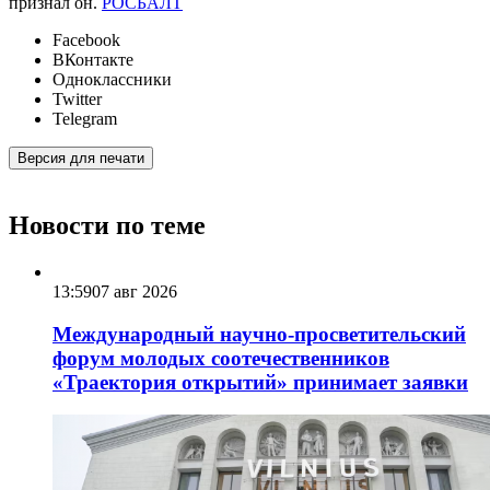
признал он.
РОСБАЛТ
Facebook
ВКонтакте
Одноклассники
Twitter
Telegram
Версия для печати
Новости по теме
13:59
07 авг 2026
Международный научно-просветительский
форум молодых соотечественников
«Траектория открытий» принимает заявки