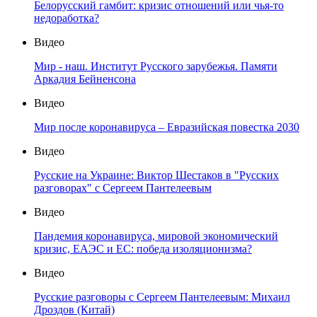
Белорусский гамбит: кризис отношений или чья-то
недоработка?
Видео
Мир - наш. Институт Русского зарубежья. Памяти
Аркадия Бейненсона
Видео
Мир после коронавируса – Евразийская повестка 2030
Видео
Русские на Украине: Виктор Шестаков в "Русских
разговорах" с Сергеем Пантелеевым
Видео
Пандемия коронавируса, мировой экономический
кризис, ЕАЭС и ЕС: победа изоляционизма?
Видео
Русские разговоры с Сергеем Пантелеевым: Михаил
Дроздов (Китай)