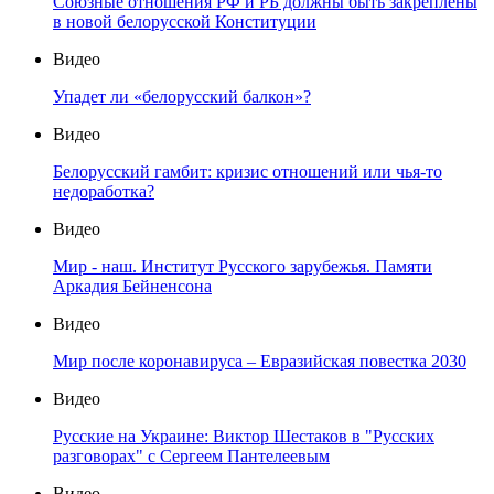
Союзные отношения РФ и РБ должны быть закреплены
в новой белорусской Конституции
Видео
Упадет ли «белорусский балкон»?
Видео
Белорусский гамбит: кризис отношений или чья-то
недоработка?
Видео
Мир - наш. Институт Русского зарубежья. Памяти
Аркадия Бейненсона
Видео
Мир после коронавируса – Евразийская повестка 2030
Видео
Русские на Украине: Виктор Шестаков в "Русских
разговорах" с Сергеем Пантелеевым
Видео