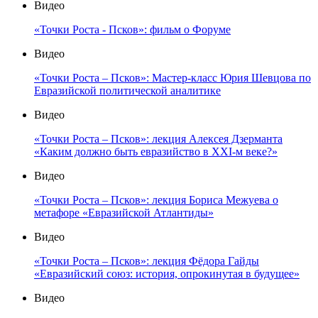
Видео
«Точки Роста - Псков»: фильм о Форуме
Видео
«Точки Роста – Псков»: Мастер-класс Юрия Шевцова по
Евразийской политической аналитике
Видео
«Точки Роста – Псков»: лекция Алексея Дзерманта
«Каким должно быть евразийство в XXI-м веке?»
Видео
«Точки Роста – Псков»: лекция Бориса Межуева о
метафоре «Евразийской Атлантиды»
Видео
«Точки Роста – Псков»: лекция Фёдора Гайды
«Евразийский союз: история, опрокинутая в будущее»
Видео