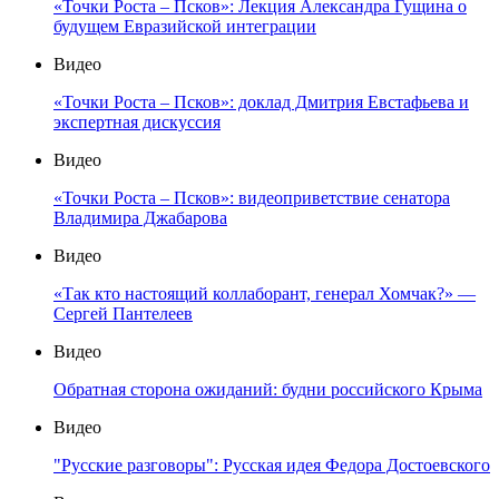
«Точки Роста – Псков»: Лекция Александра Гущина о
будущем Евразийской интеграции
Видео
«Точки Роста – Псков»: доклад Дмитрия Евстафьева и
экспертная дискуссия
Видео
«Точки Роста – Псков»: видеоприветствие сенатора
Владимира Джабарова
Видео
«Так кто настоящий коллаборант, генерал Хомчак?» —
Сергей Пантелеев
Видео
Обратная сторона ожиданий: будни российского Крыма
Видео
"Русские разговоры": Русская идея Федора Достоевского