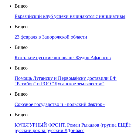
Видео
Евразийский клуб успехи начинаются с инициативы
Видео
23 февраля в Запорожской области
Видео
Кто такие русские липоване. Федор Афанасов
Видео
Помощь Луганску и Первомайску доставили БФ
"Ратибор" и РОО "Луганское землячество"
Видео
Союзное государство и «польский фактор»
Видео
КУЛЬТУРНЫЙ ФРОНТ. Роман Рыкалов (группа ЕЩЁ):
русский рок за русский #Донбасс