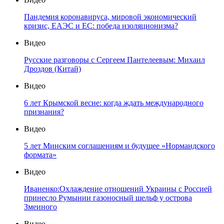
Пандемия коронавируса, мировой экономический
кризис, ЕАЭС и ЕС: победа изоляционизма?
Видео
Русские разговоры с Сергеем Пантелеевым: Михаил
Дроздов (Китай)
Видео
6 лет Крымской весне: когда ждать международного
признания?
Видео
5 лет Минским соглашениям и будущее «Нормандского
формата»
Видео
Иваненко:Охлаждение отношений Украины с Россией
принесло Румынии газоносный шельф у острова
Змеиного
Видео