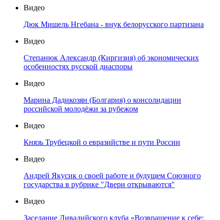
Видео
Дюк Мишель Нгебана - внук белорусского партизана
Видео
Степанюк Александр (Киргизия) об экономических
особенностях русской диаспоры
Видео
Марина Дадикозян (Болгария) о консолидации
российской молодёжи за рубежом
Видео
Князь Трубецкой о евразийстве и пути России
Видео
Андрей Якусик о своей работе и будущем Союзного
государства в рубрике "Двери открываются"
Видео
Заседание Ливадийского клуба «Возвращение к себе: