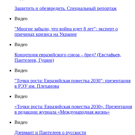
Защитить и обезвредить. Специальный репортаж
Видео
"Многие забыли, что война идет 8 лет": эксперт о
причинах кризиса на Украине
Видео
Концепция евразийского союза – бред? (Евстафьев,
Пантелеев, Гущин)
Видео
"Точки роста: Евразийская повестка 2030": презентация
в РЭУ им. Плеханова
Видео
«Точки роста: Евразийская повестка 2030». Презентация
в редакции журнала «Международная жизнь»
Видео
Дзермант и Пантелеев о русскости