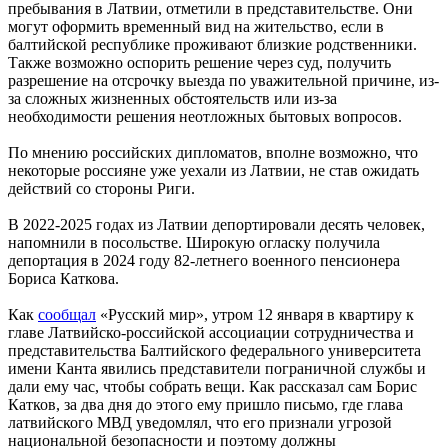
пребывания в Латвии, отметили в представительстве. Они
могут оформить временный вид на жительство, если в
балтийской республике проживают близкие родственники.
Также возможно оспорить решение через суд, получить
разрешение на отсрочку выезда по уважительной причине, из-
за сложных жизненных обстоятельств или из-за
необходимости решения неотложных бытовых вопросов.
По мнению российских дипломатов, вполне возможно, что
некоторые россияне уже уехали из Латвии, не став ожидать
действий со стороны Риги.
В 2022-2025 годах из Латвии депортировали десять человек,
напомнили в посольстве. Широкую огласку получила
депортация в 2024 году 82-летнего военного пенсионера
Бориса Каткова.
Как
сообщал
«Русский мир», утром 12 января в квартиру к
главе Латвийско-российской ассоциации сотрудничества и
представительства Балтийского федерального университета
имени Канта явились представители пограничной службы и
дали ему час, чтобы собрать вещи. Как рассказал сам Борис
Катков, за два дня до этого ему пришло письмо, где глава
латвийского МВД уведомлял, что его признали угрозой
национальной безопасности и поэтому должны