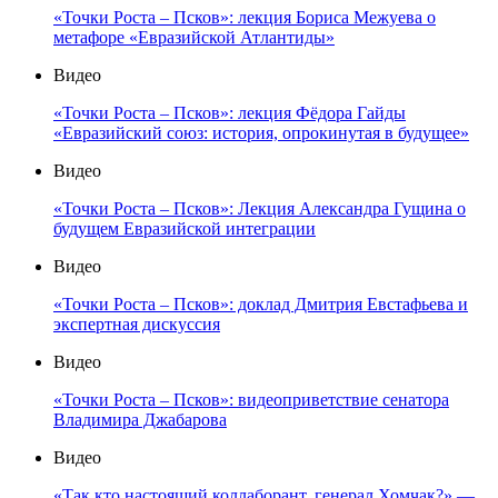
«Точки Роста – Псков»: лекция Бориса Межуева о
метафоре «Евразийской Атлантиды»
Видео
«Точки Роста – Псков»: лекция Фёдора Гайды
«Евразийский союз: история, опрокинутая в будущее»
Видео
«Точки Роста – Псков»: Лекция Александра Гущина о
будущем Евразийской интеграции
Видео
«Точки Роста – Псков»: доклад Дмитрия Евстафьева и
экспертная дискуссия
Видео
«Точки Роста – Псков»: видеоприветствие сенатора
Владимира Джабарова
Видео
«Так кто настоящий коллаборант, генерал Хомчак?» —