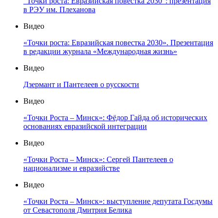
"Точки роста: Евразийская повестка 2030": презентация
в РЭУ им. Плеханова
Видео
«Точки роста: Евразийская повестка 2030». Презентация
в редакции журнала «Международная жизнь»
Видео
Дзермант и Пантелеев о русскости
Видео
«Точки Роста – Минск»: Фёдор Гайда об исторических
основаниях евразийской интеграции
Видео
«Точки Роста – Минск»: Сергей Пантелеев о
национализме и евразийстве
Видео
«Точки Роста – Минск»: выступление депутата Госдумы
от Севастополя Дмитрия Белика