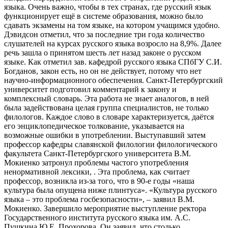
языка. Очень важно, чтобы в тех странах, где русский язык
функционирует ещё в системе образования, можно было
сдавать экзамены на том языке, на котором учащимся удобно.
Дэвидсон отметил, что за последние три года количество
слушателей на курсах русского языка возросло на 8,9%. Далее
речь зашла о принятом шесть лет назад законе о русском
языке. Как отметил зав. кафедрой русского языка СПбГУ С.И.
Богданов, закон есть, но он не действует, потому что нет
научно-информационного обеспечения. Санкт-Петербургский
университет подготовил комментарий к закону и
комплексный словарь. Эта работа не знает аналогов, в ней
была задействована целая группа специалистов, не только
филологов. Каждое слово в словаре характеризуется, даётся
его энциклопедическое толкование, указывается на
возможные ошибки в употреблении. Выступавший затем
профессор кафедры славянской филологии филологического
факультета Санкт-Петербургского университета В.М.
Мокиенко затронул проблемы частого употребления
ненормативной лексики, . Эта проблема, как считает
профессор, возникла из-за того, что в 90-е годы «наша
культура была опущена ниже плинтуса». «Культура русского
языка – это проблема госбезопасности», – заявил В.М.
Мокиенко. Завершило мероприятие выступление ректора
Государственного института русского языка им. А.С.
Пушкина Ю.Е. Прохорова. Он заявил, что столько