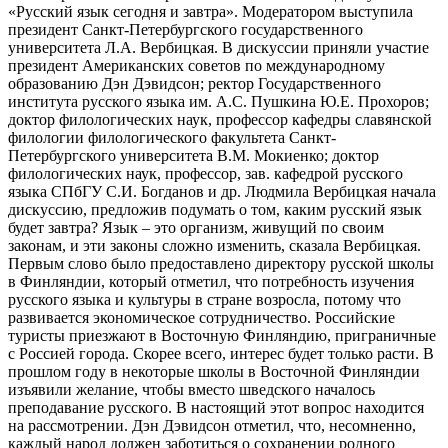
«Русский язык сегодня и завтра». Модератором выступила
президент Санкт-Петербургского государственного
университета Л.А. Вербицкая. В дискуссии приняли участие
президент Американских советов по международному
образованию Дэн Дэвидсон; ректор Государственного
института русского языка им. А.С. Пушкина Ю.Е. Прохоров;
доктор филологических наук, профессор кафедры славянской
филологии филологического факультета Санкт-
Петербургского университета В.М. Мокиенко; доктор
филологических наук, профессор, зав. кафедрой русского
языка СПбГУ С.И. Богданов и др. Людмила Вербицкая начала
дискуссию, предложив подумать о том, каким русский язык
будет завтра? Язык – это организм, живущий по своим
законам, и эти законы сложно изменить, сказала Вербицкая.
Первым слово было предоставлено директору русской школы
в Финляндии, который отметил, что потребность изучения
русского языка и культуры в стране возросла, потому что
развивается экономическое сотрудничество. Российские
туристы приезжают в Восточную Финляндию, приграничные
с Россией города. Скорее всего, интерес будет только расти. В
прошлом году в некоторые школы в Восточной Финляндии
изъявили желание, чтобы вместо шведского началось
преподавание русского. В настоящий этот вопрос находится
на рассмотрении. Дэн Дэвидсон отметил, что, несомненно,
каждый народ должен заботиться о сохранении родного