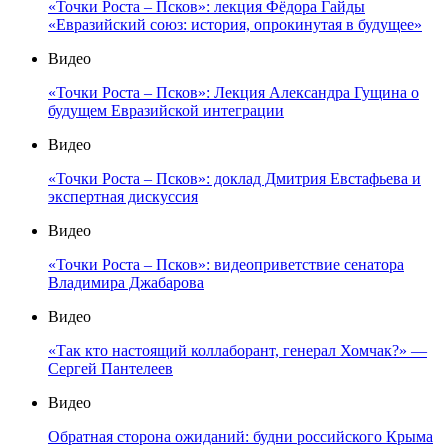
«Точки Роста – Псков»: лекция Фёдора Гайды
«Евразийский союз: история, опрокинутая в будущее»
Видео
«Точки Роста – Псков»: Лекция Александра Гущина о
будущем Евразийской интеграции
Видео
«Точки Роста – Псков»: доклад Дмитрия Евстафьева и
экспертная дискуссия
Видео
«Точки Роста – Псков»: видеоприветствие сенатора
Владимира Джабарова
Видео
«Так кто настоящий коллаборант, генерал Хомчак?» —
Сергей Пантелеев
Видео
Обратная сторона ожиданий: будни российского Крыма