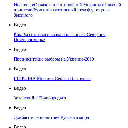
Иваненко:Охлаждение отношений Украины с Россией
принесло Румынии газоносный шельф у острова
Змеиного
Видео
Как Россия завоёвывала и осваивала Северное
Причерноморье
Видео
Президентские выборы на Украине-2019
Видео
ГТРК ЛНР. Мнение. Сергей Пантелеев
Видео
Зеленский ≠ Голобородько
Видео
Донбасс в геополитике Русского мира
Видео