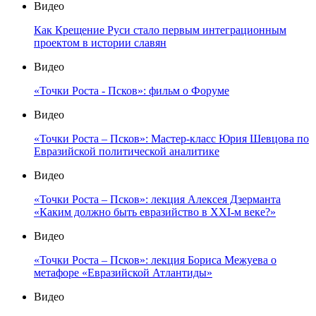
Видео
Как Крещение Руси стало первым интеграционным
проектом в истории славян
Видео
«Точки Роста - Псков»: фильм о Форуме
Видео
«Точки Роста – Псков»: Мастер-класс Юрия Шевцова по
Евразийской политической аналитике
Видео
«Точки Роста – Псков»: лекция Алексея Дзерманта
«Каким должно быть евразийство в XXI-м веке?»
Видео
«Точки Роста – Псков»: лекция Бориса Межуева о
метафоре «Евразийской Атлантиды»
Видео