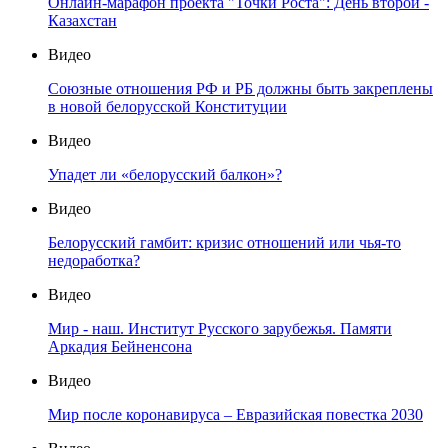
Онлайн-марафон проекта "Точки Роста": День второй -
Казахстан
Видео
Союзные отношения РФ и РБ должны быть закреплены
в новой белорусской Конституции
Видео
Упадет ли «белорусский балкон»?
Видео
Белорусский гамбит: кризис отношений или чья-то
недоработка?
Видео
Мир - наш. Институт Русского зарубежья. Памяти
Аркадия Бейненсона
Видео
Мир после коронавируса – Евразийская повестка 2030