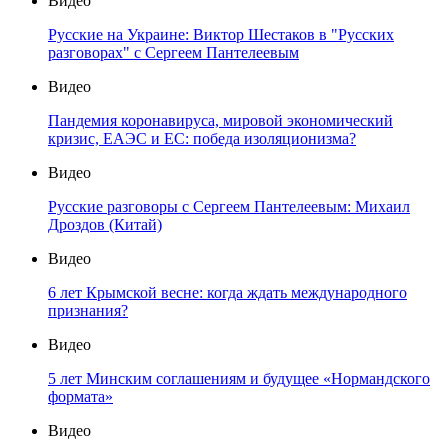
Видео
Русские на Украине: Виктор Шестаков в "Русских
разговорах" с Сергеем Пантелеевым
Видео
Пандемия коронавируса, мировой экономический
кризис, ЕАЭС и ЕС: победа изоляционизма?
Видео
Русские разговоры с Сергеем Пантелеевым: Михаил
Дроздов (Китай)
Видео
6 лет Крымской весне: когда ждать международного
признания?
Видео
5 лет Минским соглашениям и будущее «Нормандского
формата»
Видео