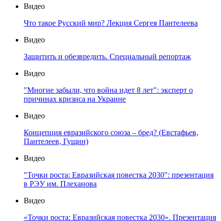
Видео
Что такое Русский мир? Лекция Сергея Пантелеева
Видео
Защитить и обезвредить. Специальный репортаж
Видео
"Многие забыли, что война идет 8 лет": эксперт о
причинах кризиса на Украине
Видео
Концепция евразийского союза – бред? (Евстафьев,
Пантелеев, Гущин)
Видео
"Точки роста: Евразийская повестка 2030": презентация
в РЭУ им. Плеханова
Видео
«Точки роста: Евразийская повестка 2030». Презентация