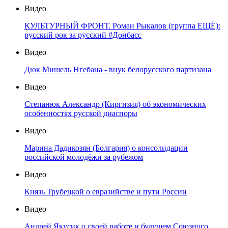
Видео
КУЛЬТУРНЫЙ ФРОНТ. Роман Рыкалов (группа ЕЩЁ):
русский рок за русский #Донбасс
Видео
Дюк Мишель Нгебана - внук белорусского партизана
Видео
Степанюк Александр (Киргизия) об экономических
особенностях русской диаспоры
Видео
Марина Дадикозян (Болгария) о консолидации
российской молодёжи за рубежом
Видео
Князь Трубецкой о евразийстве и пути России
Видео
Андрей Якусик о своей работе и будущем Союзного