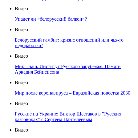
Видео
Упадет ли «белорусский балкон»?
Видео
Белорусский гамбит: кризис отношений или чья-то
недоработка?
Видео
Мир - наш. Институт Русского зарубежья. Памяти
Аркадия Бейненсона
Видео
Мир после коронавируса – Евразийская повестка 2030
Видео
Русские на Украине: Виктор Шестаков в "Русских
разговорах" с Сергеем Пантелеевым
Видео