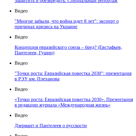
Защитить и обезвредить. Специальный репортаж
Видео
"Многие забыли, что война идет 8 лет": эксперт о
причинах кризиса на Украине
Видео
Концепция евразийского союза – бред? (Евстафьев,
Пантелеев, Гущин)
Видео
"Точки роста: Евразийская повестка 2030": презентация
в РЭУ им. Плеханова
Видео
«Точки роста: Евразийская повестка 2030». Презентация
в редакции журнала «Международная жизнь»
Видео
Дзермант и Пантелеев о русскости
Видео