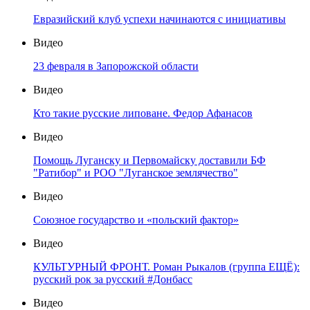
Евразийский клуб успехи начинаются с инициативы
Видео
23 февраля в Запорожской области
Видео
Кто такие русские липоване. Федор Афанасов
Видео
Помощь Луганску и Первомайску доставили БФ
"Ратибор" и РОО "Луганское землячество"
Видео
Союзное государство и «польский фактор»
Видео
КУЛЬТУРНЫЙ ФРОНТ. Роман Рыкалов (группа ЕЩЁ):
русский рок за русский #Донбасс
Видео