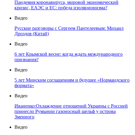
Пандемия коронавируса, мировой экономический
кризис, ЕАЭС и ЕС: победа изоляционизма?
Видео
Русские разговоры с Сергеем Пантелеевым: Михаил
Дроздов (Китай)
Видео
6 лет Крымской весне: когда ждать международного
признания?
Видео
5 лет Минским соглашениям и будущее «Нормандского
формата»
Видео
Иваненко:Охлаждение отношений Украины с Россией
принесло Румынии газоносный шельф у острова
Змеиного
Видео