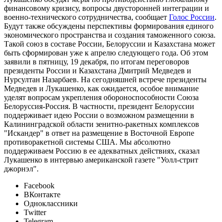
финансовому кризису, вопросы двусторонней интеграции и
военно-технического сотрудничества, сообщает
Голос России
.
Будут также обсуждены перспективы формирования единого
экономического пространства и создания таможенного союза.
Такой союз в составе России, Белоруссии и Казахстана может
быть сформирован уже к апрелю следующего года. Об этом
заявили в пятницу, 19 декабря, по итогам переговоров
президенты России и Казахстана Дмитрий Медведев и
Нурсултан Назарбаев. На сегодняшней встрече президенты
Медведев и Лукашенко, как ожидается, особое внимание
уделят вопросам укрепления обороноспособности Союза
Белоруссия-Россия. В частности, президент Белоруссии
поддерживает идею России о возможном размещении в
Калининградской области зенитно-ракетных комплексов
"Искандер" в ответ на размещение в Восточной Европе
противоракетной системы США. Мы абсолютно
поддерживаем Россию в ее адекватных действиях, сказал
Лукашенко в интервью американской газете "Уолл-стрит
джорнэл".
Facebook
ВКонтакте
Одноклассники
Twitter
Telegram