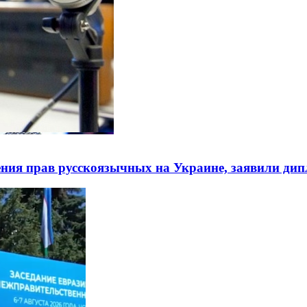
ния прав русскоязычных на Украине, заявили ди