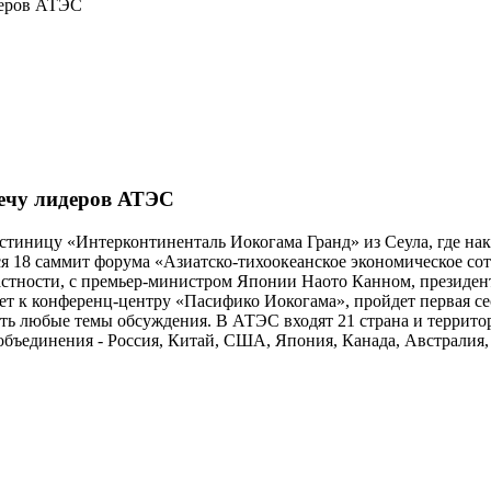
деров АТЭС
ечу лидеров АТЭС
гостиницу «Интерконтиненталь Иокогама Гранд» из Сеула, где нак
я 18 саммит форума «Азиатско-тихоокеанское экономическое с
 частности, с премьер-министром Японии Наото Канном, прези
ет к конференц-центру «Пасифико Иокогама», пройдет первая се
ть любые темы обсуждения. В АТЭС входят 21 страна и террито
объединения - Россия, Китай, США, Япония, Канада, Австралия,