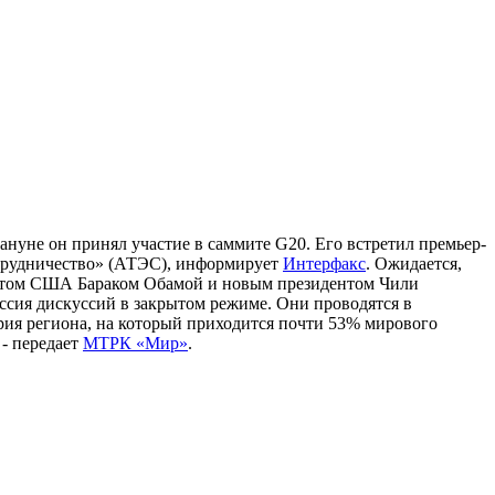
ануне он принял участие в саммите G20. Его встретил премьер-
отрудничество» (АТЭС), информирует
Интерфакс
. Ожидается,
дентом США Бараком Обамой и новым президентом Чили
ссия дискуссий в закрытом режиме. Они проводятся в
рия региона, на который приходится почти 53% мирового
 - передает
МТРК «Мир»
.