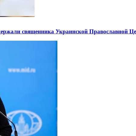
держали священника Украинской Православной Ц