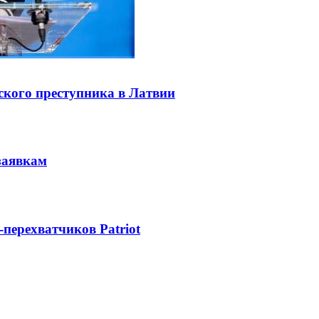
ского преступника в Латвии
заявкам
-перехватчиков Patriot