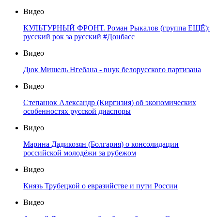
Видео
КУЛЬТУРНЫЙ ФРОНТ. Роман Рыкалов (группа ЕЩЁ):
русский рок за русский #Донбасс
Видео
Дюк Мишель Нгебана - внук белорусского партизана
Видео
Степанюк Александр (Киргизия) об экономических
особенностях русской диаспоры
Видео
Марина Дадикозян (Болгария) о консолидации
российской молодёжи за рубежом
Видео
Князь Трубецкой о евразийстве и пути России
Видео