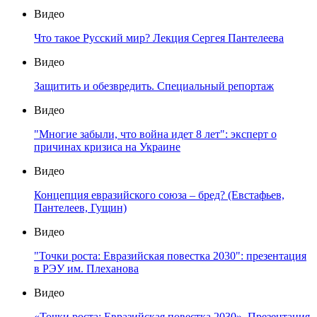
Видео
Что такое Русский мир? Лекция Сергея Пантелеева
Видео
Защитить и обезвредить. Специальный репортаж
Видео
"Многие забыли, что война идет 8 лет": эксперт о
причинах кризиса на Украине
Видео
Концепция евразийского союза – бред? (Евстафьев,
Пантелеев, Гущин)
Видео
"Точки роста: Евразийская повестка 2030": презентация
в РЭУ им. Плеханова
Видео
«Точки роста: Евразийская повестка 2030». Презентация