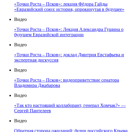
«Точки Роста – Псков»: лекция Фёдора Гайды
«Евразийский союз: история, опрокинутая в будущее»
Видео
«Точки Роста – Псков»: Лекция Александра Гущина о
будущем Евразийской интеграции
Видео
«Точки Роста – Псков»: доклад Дмитрия Евстафьева и
экспертная дискуссия
Видео
«Точки Роста – Псков»: видеоприветствие сенатора
Владимира Джабарова
Видео
«Так кто настоящий коллаборант, генерал Хомчак?» —
Сергей Пантелеев
Видео
Обратная сторона ожиданий: будни российского Крыма