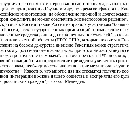
трудничать со всеми заинтересованными сторонами, выходить на
рации по принуждению Грузии к миру во время конфликта на Кав
российских миротворцев, на обеспечение прочной и долговреме
орон конфликта не может обеспечить жизнеспособное решение", 
 кризиса в России, также Россия направила участникам "боль
 России, всех государственных организаций: промедление с ре
еленные средства дошли до их конечных получателей", - сказал
 противоракетной обороны (ПРО) США, которые появятся в Евро
тавит на боевом дежурстве дивизию Ракетных войск стратегичес
жеством угроз своей безопасности, но при этом не даст втянуть 
нном строительстве не можем", - заявил президент РФ, добавив, 
авной новацией стало предложение президента увеличить срок 
о его словам, необходимо совершенствование механизма регули
ружества. "Известно, что многие из них стремятся получить ро
шной интеграции в жизнь нашего общества и восприятия его кул
сы российских граждан", - сказал Медведев.