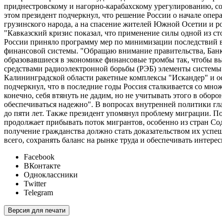
приднестровскому и нагорно-карабахскому урегулированию, со
этом президент подчеркнул, что решение России о начале опе
грузинского народа, а на спасение жителей Южной Осетии и 
"Кавказский кризис показал, что применение силы одной из ст
России приняло программу мер по минимизации последствий в
финансовой системы. "Обращаю внимание правительства, Банка
образовавшиеся в экономике финансовые тромбы так, чтобы выд
средствами радиоэлектронной борьбы (РЭБ) элементы системы
Калининградской области ракетные комплексы "Искандер" и ос
подчеркнул, что в последние годы Россия сталкивается со мно
конечно, себя втянуть не дадим, но не учитывать этого в оборо
обеспечиваться надежно". В вопросах внутренней политики гл
до пяти лет. Также президент упомянул проблему миграции. П
продолжает прибывать поток мигрантов, особенно из стран Сод
получение гражданства должно стать доказательством их успе
всего, сохранять баланс на рынке труда и обеспечивать интере
Facebook
ВКонтакте
Одноклассники
Twitter
Telegram
Версия для печати