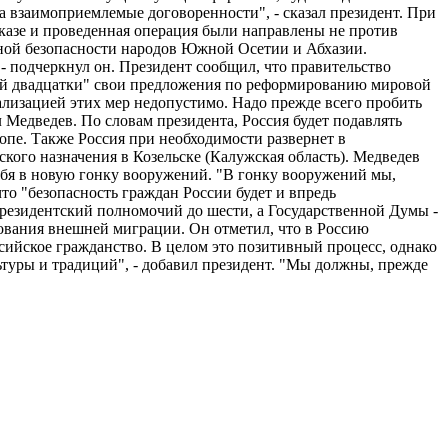
 взаимоприемлемые договоренности", - сказал президент. При
казе и проведенная операция были направлены не против
нной безопасности народов Южной Осетии и Абхазии.
- подчеркнул он. Президент сообщил, что правительство
шой двадцатки" свои предложения по реформированию мировой
ализацией этих мер недопустимо. Надо прежде всего пробить
 Медведев. По словам президента, Россия будет подавлять
пе. Также Россия при необходимости развернет в
кого назначения в Козельске (Калужская область). Медведев
себя в новую гонку вооружений. "В гонку вооружений мы,
что "безопасность граждан России будет и впредь
президентский полномочий до шести, а Государственной Думы -
рования внешней миграции. Он отметил, что в Россию
ссийское гражданство. В целом это позитивный процесс, однако
ьтуры и традиций", - добавил президент. "Мы должны, прежде