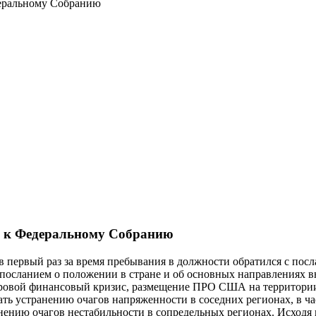
еральному Собранию
м к Федеральному Собранию
 первый раз за время пребывания в должности обратился с пос
 посланием о положении в стране и об основных направлениях 
ровой финансовый кризис, размещение ПРО США на территории
ать устранению очагов напряженности в соседних регионах, в ч
нению очагов нестабильности в сопредельных регионах. Исходя