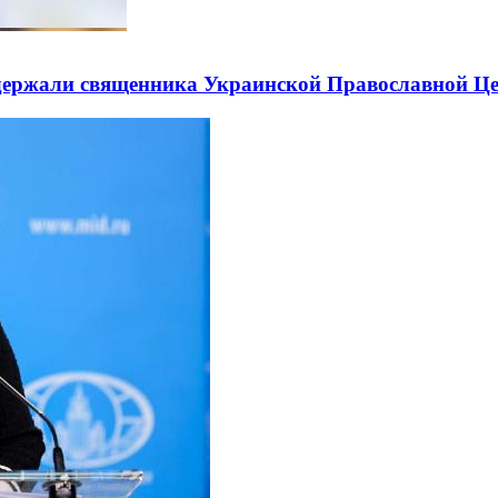
держали священника Украинской Православной Ц