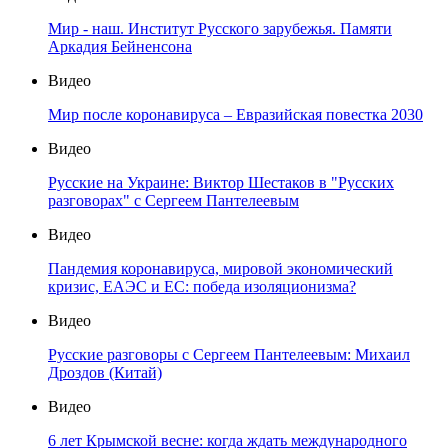
Мир - наш. Институт Русского зарубежья. Памяти
Аркадия Бейненсона
Видео
Мир после коронавируса – Евразийская повестка 2030
Видео
Русские на Украине: Виктор Шестаков в "Русских
разговорах" с Сергеем Пантелеевым
Видео
Пандемия коронавируса, мировой экономический
кризис, ЕАЭС и ЕС: победа изоляционизма?
Видео
Русские разговоры с Сергеем Пантелеевым: Михаил
Дроздов (Китай)
Видео
6 лет Крымской весне: когда ждать международного