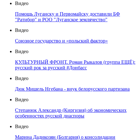
Видео
Помощь Луганску и Первомайску доставили БФ
"Ратибор" и РОО "Луганское землячество"
Видео
Союзное государство и «польский фактор»
Видео
КУЛЬТУРНЫЙ ФРОНТ. Роман Рыкалов (группа ЕЩЁ):
русский рок за русский #Донбасс
Видео
Дюк Мишель Нгебана - внук белорусского партизана
Видео
Степанюк Александр (Киргизия) об экономических
особенностях русской диаспоры
Видео
Марина Дадикозян (Болгария) о консолидации