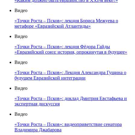
«Каким должно быть евразийство в XXI-м веке?»
Видео
«Точки Роста – Псков»: лекция Бориса Межуева о
метафоре «Евразийской Атлантиды»
Видео
«Точки Роста – Псков»: лекция Фёдора Гайды
«Евразийский союз: история, опрокинутая в будущее»
Видео
«Точки Роста – Псков»: Лекция Александра Гущина о
будущем Евразийской интеграции
Видео
«Точки Роста – Псков»: доклад Дмитрия Евстафьева и
экспертная дискуссия
Видео
«Точки Роста – Псков»: видеоприветствие сенатора
Владимира Джабарова