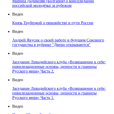
Марина Дадикозян (Болгария) о консолидации
российской молодёжи за рубежом
Видео
Князь Трубецкой о евразийстве и пути России
Видео
Андрей Якусик о своей работе и будущем Союзного
государства в рубрике "Двери открываются"
Видео
Заседание Ливадийского клуба «Возвращение к себе:
цивилизационные основы, ценности и границы
Русского мира» Часть 2.
Видео
Заседание Ливадийского клуба «Возвращение к себе:
цивилизационные основы, ценности и границы
Русского мира» Часть 1.
Видео