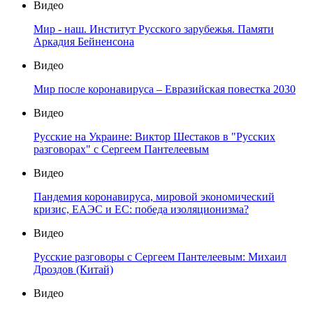
Видео
Мир - наш. Институт Русского зарубежья. Памяти
Аркадия Бейненсона
Видео
Мир после коронавируса – Евразийская повестка 2030
Видео
Русские на Украине: Виктор Шестаков в "Русских
разговорах" с Сергеем Пантелеевым
Видео
Пандемия коронавируса, мировой экономический
кризис, ЕАЭС и ЕС: победа изоляционизма?
Видео
Русские разговоры с Сергеем Пантелеевым: Михаил
Дроздов (Китай)
Видео