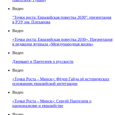
Видео
"Точки роста: Евразийская повестка 2030": презентация
в РЭУ им. Плеханова
Видео
«Точки роста: Евразийская повестка 2030». Презентация
в редакции журнала «Международная жизнь»
Видео
Дзермант и Пантелеев о русскости
Видео
«Точки Роста – Минск»: Фёдор Гайда об исторических
основаниях евразийской интеграции
Видео
«Точки Роста – Минск»: Сергей Пантелеев о
национализме и евразийстве
Видео