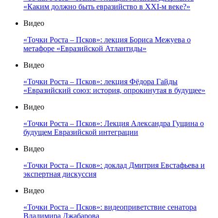
«Каким должно быть евразийство в XXI-м веке?»
Видео
«Точки Роста – Псков»: лекция Бориса Межуева о
метафоре «Евразийской Атлантиды»
Видео
«Точки Роста – Псков»: лекция Фёдора Гайды
«Евразийский союз: история, опрокинутая в будущее»
Видео
«Точки Роста – Псков»: Лекция Александра Гущина о
будущем Евразийской интеграции
Видео
«Точки Роста – Псков»: доклад Дмитрия Евстафьева и
экспертная дискуссия
Видео
«Точки Роста – Псков»: видеоприветствие сенатора
Владимира Джабарова