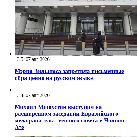
13:54
07 авг 2026
Мэрия Вильнюса запретила письменные
обращения на русском языке
13:48
07 авг 2026
Михаил Мишустин выступил на
расширенном заседании Евразийского
межправительственного совета в Чолпон-
Ате