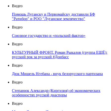
Видео
Помощь Луганску и Первомайску доставили БФ
"Ратибор" и РОО "Луганское землячество"
Видео
Союзное государство и «польский фактор»
Видео
КУЛЬТУРНЫЙ ФРОНТ. Роман Рыкалов (группа ЕЩЁ):
русский рок за русский #Донбасс
Видео
Дюк Мишель Нгебана - внук белорусского партизана
Видео
Степанюк Александр (Киргизия) об экономических
особенностях русской диаспоры
Видео