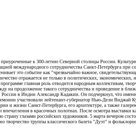
 приуроченные к 300-летию Северной столицы России. Культурны
ацией международного сотрудничества Санкт-Петербурга при со
енивает это событие как "чрезвычайно важное, свидетельствующ
чество отражается не только в политических, экономических, на
 программе главная роль отводится народным коллективам, тво
ежду на продолжение такого сотрудничества и проведение в бли
л России в Индии Александр Кадакин. Он подчеркнул, что имен
церемонии участвовали лейтенант-губернатор Нью-Дели Виджай К
ии и жизни Санкт-Петербурга, его архитектуре, а также галер
 впечатления в красочных полотнах. После осмотра выставки к
вою страну глазами российских художников. 5 марта вечером сос
лено творчество труппы классического балета "Дуэт" и фольклор