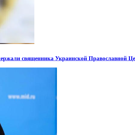
держали священника Украинской Православной Ц