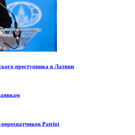
ского преступника в Латвии
заявкам
-перехватчиков Patriot