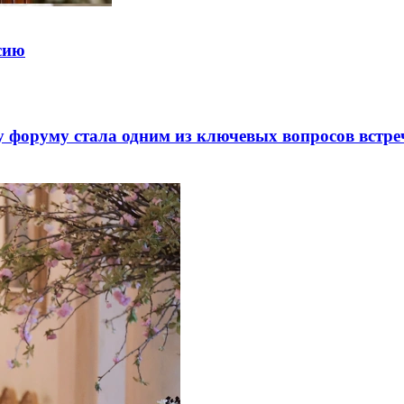
ссию
 форуму стала одним из ключевых вопросов встре