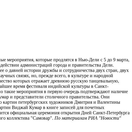
е мероприятия, которые продлятся в Нью-Дели с 5 до 9 марта,
действии администраций города и правительства Дели.
ее о давней истории дружбы и сотрудничества двух стран, двух
учных связях, но, прежде всего, в культуре и народной
рчество которых отражает древнюю русскую танцевальную,
жайшее время фестиваля индийской культуры в Санкт-
но такие мероприятия в первую очередь подтверждают наличие
умар и представители столичного правительства. Они
ею картин петербургских художников Дмитрия и Валентины
артин Виджай Кумар в книге записей для почетных
тоится официальная церемония открытия Дней Санкт-Петербурга
ного коллектива "Самовар".
По материалам РИА "Новости"