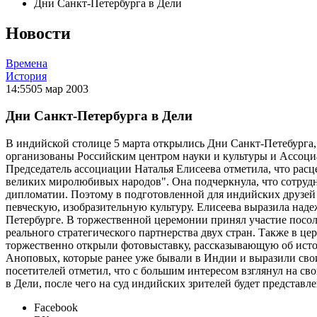
Дни Санкт-Петербурга в Дели
Новости
Времена
История
14:55
05 мар 2003
Дни Санкт-Петербурга в Дели
В индийской столице 5 марта открылись Дни Санкт-Петебурга,
организованы Российским центром науки и культуры и Ассоци
Председатель ассоциации Наталья Елисеева отметила, что расц
великих миролюбивых народов". Она подчеркнула, что сотрудни
дипломатии. Поэтому в подготовленной для индийских друзей
певческую, изобразительную культуру. Елисеева выразила над
Петербурге. В торжественной церемонии принял участие посо
реального стратегического партнерства двух стран. Также в 
торжественно открыли фотовыставку, рассказывающую об истор
Аноповых, которые ранее уже бывали в Индии и выразили свои
посетителей отметил, что с большим интересом взглянул на с
в Дели, после чего на суд индийских зрителей будет представ
Facebook