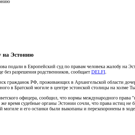
тонию
у на Эстонию
а подали в Европейский суд по правам человека жалобу на Эст
е без разрешения родственников, сообщает
DELFI
.
 иск гражданок РФ, проживающих в Архангельской области доче
ного в Братской могиле в центре эстонской столицы на холме Т
етского офицера, сообщил, что нормы международного права "
то же время судебные органы Эстонии сочли, что права истиц н
й могиле и его останки были выкопаны и перезахоронены в ходе 