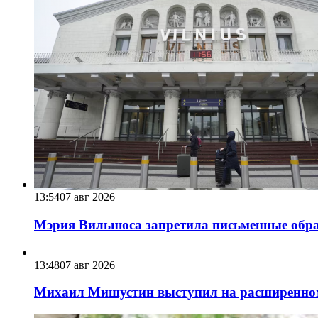
13:54
07 авг 2026
Мэрия Вильнюса запретила письменные обра
13:48
07 авг 2026
Михаил Мишустин выступил на расширенном 