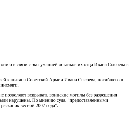
онию в связи с эксгумацией останков их отца Ивана Сысоева в
рей капитана Советской Армии Ивана Сысоева, погибшего в
ынисмяги.
не позволяют вскрывать воинские могилы без разрешения
е были нарушены. По мнению суда, "предоставленными
раскопок весной 2007 года".