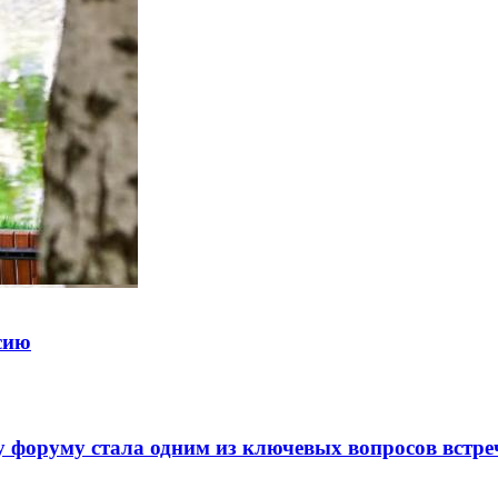
ссию
 форуму стала одним из ключевых вопросов встре