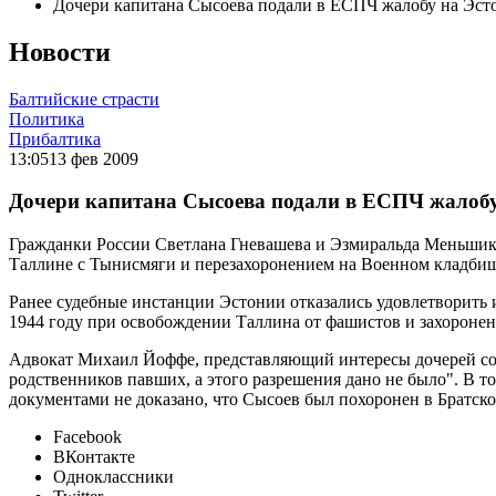
Дочери капитана Сысоева подали в ЕСПЧ жалобу на Эс
Новости
Балтийские страсти
Политика
Прибалтика
13:05
13 фев 2009
Дочери капитана Сысоева подали в ЕСПЧ жалоб
Гражданки России Светлана Гневашева и Эзмиральда Меньшиков
Таллине с Тынисмяги и перезахоронением на Военном кладбищ
Ранее судебные инстанции Эстонии отказались удовлетворить
1944 году при освобождении Таллина от фашистов и захоронен
Адвокат Михаил Йоффе, представляющий интересы дочерей сов
родственников павших, а этого разрешения дано не было". В 
документами не доказано, что Сысоев был похоронен в Братско
Facebook
ВКонтакте
Одноклассники