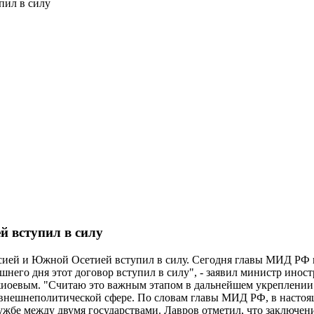
пил в силу
й вступил в силу
ссией и Южной Осетией вступил в силу. Сегодня главы МИД РФ
яшнего дня этот договор вступил в силу", - заявил министр ино
иоевым. "Считаю это важным этапом в дальнейшем укреплении д
внешнеполитической сфере. По словам главы МИД РФ, в настоя
ужбе между двумя государствами. Лавров отметил, что заключен