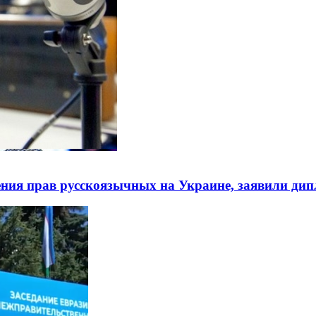
ния прав русскоязычных на Украине, заявили ди