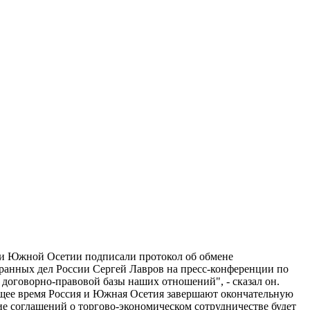
 и Южной Осетии подписали протокол об обмене
странных дел России Сергей Лавров на пресс-конференции по
оговорно-правовой базы наших отношений", - сказал он.
щее время Россия и Южная Осетия завершают окончательную
ие соглашений о торгово-экономическом сотрудничестве будет