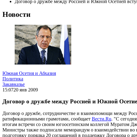
Договор о дружбе между Россией и Южной Осетией всту
Новости
Южная Осетия и Абхазия
Политика
Закавказье
15:07
20 янв 2009
Договор о дружбе между Россией и Южной Осетие
Договор о дружбе, сотрудничестве и взаимопомощи между Ро
ратификационными грамотами, сообщает
Вести.Ru
. "С сегодн
итогам встречи со своим югоосетинским коллегой Муратом Дж
Министры также подписали меморандум о взаимодействии во 
подготовку порядка 20 соглашений в поддержку Договора о др