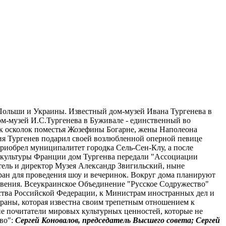
 Польши и Украины. Известный дом-музей Ивана Тургенева в
м-музей И.С.Тургенева в Буживале - единственный во
как осколок поместья Жозефины Богарне, жены Наполеона
ия Тургенев подарил своей возлюбленной оперной певице
 приобрел муниципалитет городка Сель-Сен-Клу, а после
ва культуры Франции дом Тургенва передали "Ассоциации
тель и директор Музея Александр Звигильский, ныне
торан для проведения шоу и вечеринок. Вокруг дома планируют
новения. Всеукраинское Объединение "Русское Содружество"
ства Российской Федерации, к Министрам иностранных дел и
траны, которая известна своим трепетным отношением к
ние почитатели мировых культурных ценностей, которые не
тво":
Сергей Коновалов, председатель Высшего совета; Сергей