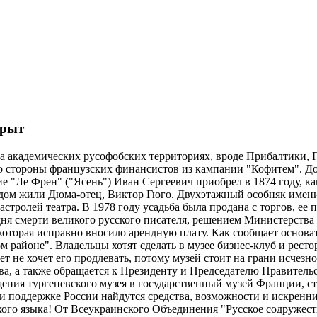
крыт
на академических русофобских территориях, вроде Прибалтики,
о стороны французских финансистов из кампании "Кофитем". До
ие "Ле Френ" ("Ясень") Иван Сергеевич приобрел в 1874 году, 
ядом жили Дюма-отец, Виктор Гюго. Двухэтажный особняк имен
стролей театра. В 1978 году усадьба была продана с торгов, ее
 дня смерти великого русского писателя, решением Министерст
которая исправно вносило арендную плату. Как сообщает основа
ом районе". Владельцы хотят сделать в музее бизнес-клуб и рес
ет не хочет его продлевать, потому музей стоит на грани исчез
ва, а также обращается к Президенту и Председателю Правитель
ения тургеневского музея в государственный музей Франции, с
при поддержке России найдутся средства, возможности и искрен
ского языка! От Всеукраинского Объединения "Русское содружес