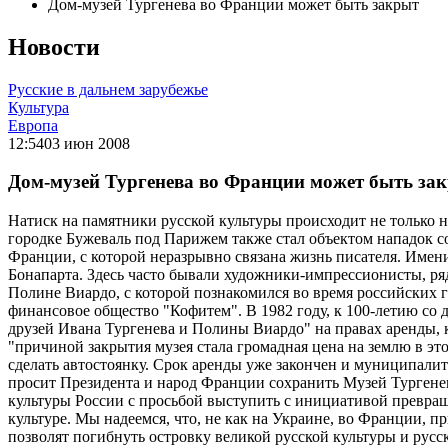
Дом-музей Тургенева во Франции может быть закрыт
Новости
Русские в дальнем зарубежье
Культура
Европа
12:54
03 июн 2008
Дом-музей Тургенева во Франции может быть за
Натиск на памятники русской культуры происходит не только 
городке Бужеваль под Парижем также стал объектом нападок с
Франции, с которой неразрывно связана жизнь писателя. Имен
Бонапарта. Здесь часто бывали художники-импрессионисты, р
Полине Виардо, с которой познакомился во время российских га
финансовое общество "Кофитем". В 1982 году, к 100-летию со
друзей Ивана Тургенева и Полины Виардо" на правах аренды, 
"причиной закрытия музея стала громадная цена на землю в эт
сделать автостоянку. Срок аренды уже закончен и муниципалит
просит Президента и народ Франции сохранить Музей Тургене
культуры России с просьбой выступить с инициативой превращ
культуре. Мы надеемся, что, не как на Украине, во Франции, 
позволят погибнуть островку великой русской культуры и рус