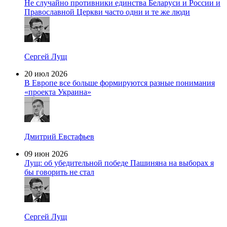
Не случайно противники единства Беларуси и России и
Православной Церкви часто одни и те же люди
Сергей Лущ
20 июл 2026
В Европе все больше формируются разные понимания
«проекта Украина»
Дмитрий Евстафьев
09 июн 2026
Лущ: об убедительной победе Пашиняна на выборах я
бы говорить не стал
Сергей Лущ