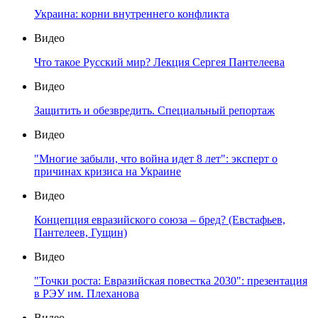
Украина: корни внутреннего конфликта
Видео
Что такое Русский мир? Лекция Сергея Пантелеева
Видео
Защитить и обезвредить. Специальный репортаж
Видео
"Многие забыли, что война идет 8 лет": эксперт о
причинах кризиса на Украине
Видео
Концепция евразийского союза – бред? (Евстафьев,
Пантелеев, Гущин)
Видео
"Точки роста: Евразийская повестка 2030": презентация
в РЭУ им. Плеханова
Видео