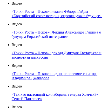
Видео
«Точки Роста – Псков»: лекция Фёдора Гайды
«Евразийский союз: история, опрокинутая в будущее»
Видео
«Точки Роста – Псков»: Лекция Александра Гущина о
будущем Евразийской интеграции
Видео
«Точки Роста – Псков»: доклад Дмитрия Евстафьева и
экспертная дискуссия
Видео
«Точки Роста – Псков»: видеоприветствие сенатора
Владимира Джабарова
Видео
«Так кто настоящий коллаборант, генерал Хомчак?» —
Сергей Пантелеев
Видео