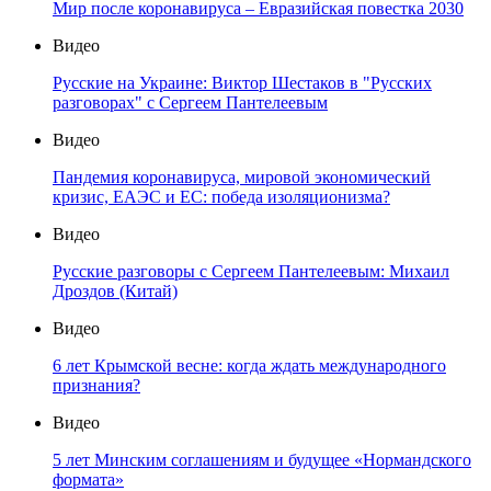
Мир после коронавируса – Евразийская повестка 2030
Видео
Русские на Украине: Виктор Шестаков в "Русских
разговорах" с Сергеем Пантелеевым
Видео
Пандемия коронавируса, мировой экономический
кризис, ЕАЭС и ЕС: победа изоляционизма?
Видео
Русские разговоры с Сергеем Пантелеевым: Михаил
Дроздов (Китай)
Видео
6 лет Крымской весне: когда ждать международного
признания?
Видео
5 лет Минским соглашениям и будущее «Нормандского
формата»