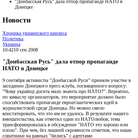
"Донбасская Русь" дала отпор пропаганде НАТО в
Донецке
Новости
Хроника украинского кризиса
Политика
Украина
10:42
10 сен 2008
"Донбасская Русь" дала отпор пропаганде
НАТО в Донецке
9 сентября активисты "Донбасской Руси" приняли участие в
заседании Донецкого пресс-клуба, посвященного вопросу:
"Чому українці досить мало знають про НАТО?". Вероятно,
по замыслу организаторов, это мероприятие должно было
способствовать пропаганде евроатлантических идей в
журналистской среде Донецка. Но можно смело
констатировать, что это им не удалось. В результате нашего
вмешательства, как отметил один из НАТОлюбов, тема
трансформировалась в обсуждение "НАТО это хорошо или
плохо". При чем, без лишней скромности отметим, что наши
соратники на равных "бились" с адептами