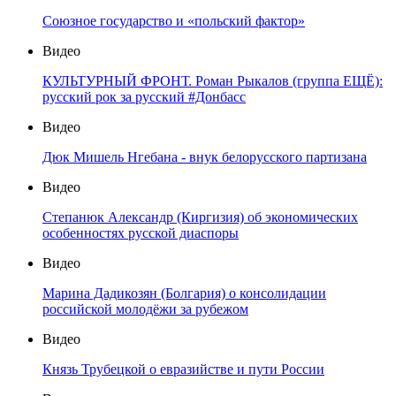
Союзное государство и «польский фактор»
Видео
КУЛЬТУРНЫЙ ФРОНТ. Роман Рыкалов (группа ЕЩЁ):
русский рок за русский #Донбасс
Видео
Дюк Мишель Нгебана - внук белорусского партизана
Видео
Степанюк Александр (Киргизия) об экономических
особенностях русской диаспоры
Видео
Марина Дадикозян (Болгария) о консолидации
российской молодёжи за рубежом
Видео
Князь Трубецкой о евразийстве и пути России