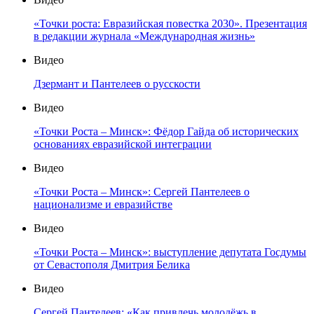
«Точки роста: Евразийская повестка 2030». Презентация
в редакции журнала «Международная жизнь»
Видео
Дзермант и Пантелеев о русскости
Видео
«Точки Роста – Минск»: Фёдор Гайда об исторических
основаниях евразийской интеграции
Видео
«Точки Роста – Минск»: Сергей Пантелеев о
национализме и евразийстве
Видео
«Точки Роста – Минск»: выступление депутата Госдумы
от Севастополя Дмитрия Белика
Видео
Сергей Пантелеев: «Как привлечь молодёжь в