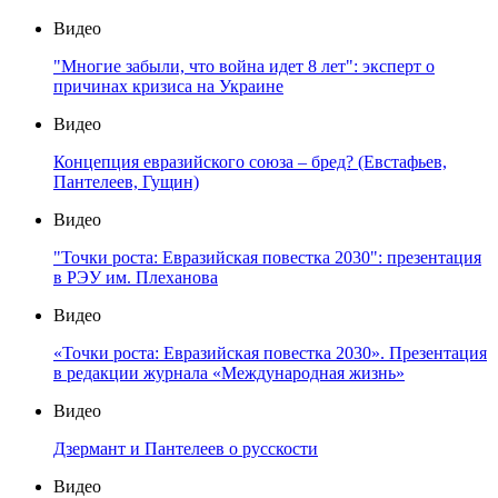
Видео
"Многие забыли, что война идет 8 лет": эксперт о
причинах кризиса на Украине
Видео
Концепция евразийского союза – бред? (Евстафьев,
Пантелеев, Гущин)
Видео
"Точки роста: Евразийская повестка 2030": презентация
в РЭУ им. Плеханова
Видео
«Точки роста: Евразийская повестка 2030». Презентация
в редакции журнала «Международная жизнь»
Видео
Дзермант и Пантелеев о русскости
Видео