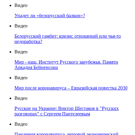
Видео
Упадет ли «белорусский балкон»?
Видео
Белорусский гамбит: кризис отношений или чья-то
недоработка?
Видео
Мир - наш. Институт Русского зарубежья. Памяти
Аркадия Бейненсона
Видео
Мир после коронавируса – Евразийская повестка 2030
Видео
Русские на Украине: Виктор Шестаков в "Русских
разговорах" с Сергеем Пантелеевым
Видео
Пандемия коронавируса, мировой экономический