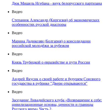
Дюк Мишель Нгебана - внук белорусского партизана
Видео
Степанюк Александр (Киргизия) об экономических
особенностях русской диаспоры
Видео
Марина Дадикозян (Болгария) о консолидации
российской молодёжи за рубежом
Видео
Князь Трубецкой о евразийстве и пути России
Видео
Андрей Якусик о своей работе и будущем Союзного
государства в рубрике "Двери открываются"
Видео
Заседание Ливадийского клуба «Возвращение к себе:
цивилизационные основы, ценности и границы
Русского мира» Часть 2.