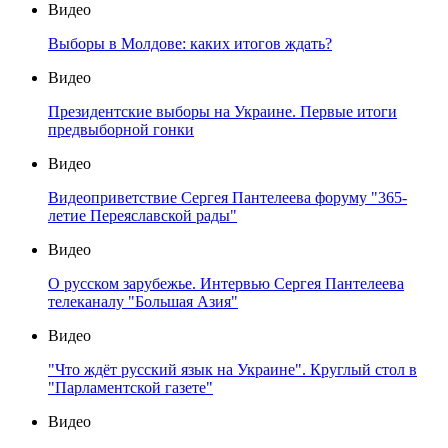
Видео
Выборы в Молдове: каких итогов ждать?
Видео
Президентские выборы на Украине. Первые итоги
предвыборной гонки
Видео
Видеоприветствие Сергея Пантелеева форуму "365-
летие Переяславской рады"
Видео
О русском зарубежье. Интервью Сергея Пантелеева
телеканалу "Большая Азия"
Видео
"Что ждёт русский язык на Украине". Круглый стол в
"Парламентской газете"
Видео