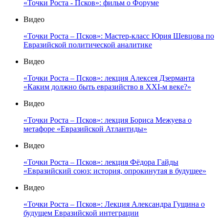
«Точки Роста - Псков»: фильм о Форуме
Видео
«Точки Роста – Псков»: Мастер-класс Юрия Шевцова по
Евразийской политической аналитике
Видео
«Точки Роста – Псков»: лекция Алексея Дзерманта
«Каким должно быть евразийство в XXI-м веке?»
Видео
«Точки Роста – Псков»: лекция Бориса Межуева о
метафоре «Евразийской Атлантиды»
Видео
«Точки Роста – Псков»: лекция Фёдора Гайды
«Евразийский союз: история, опрокинутая в будущее»
Видео
«Точки Роста – Псков»: Лекция Александра Гущина о
будущем Евразийской интеграции