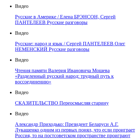
Видео
Русские в Америке / Елена БРЭНСОН, Сергей
ПАНТЕЛЕЕВ Русские разговоры
Видео
Русские: народ и язык / Сергей ПАНТЕЛЕЕВ Олег
НЕМЕНСКИЙ Русские разговоры
Видео
Чтения памяти Валерия Ивановича Мошева
«Разделенный русский народ: трудный путь к
воссоединению»
Видео
СКАЗИТЕЛЬСТВО Переосмысляя старину
Видео
Александр Приходько: Президент Беларуси А.Г.
Лукашенко одним из первых понял, что если проиграет
Россия, то на постсоветском пространстве проиграют