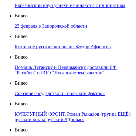
Евразийский клуб успехи начинаются с инициативы
Видео
23 февраля в Запорожской области
Видео
Кто такие русские липоване. Федор Афанасов
Видео
Помощь Луганску и Первомайску доставили БФ
"Ратибор" и РОО "Луганское землячество"
Видео
Союзное государство и «польский фактор»
Видео
КУЛЬТУРНЫЙ ФРОНТ. Роман Рыкалов (группа ЕЩЁ):
русский рок за русский #Донбасс
Видео