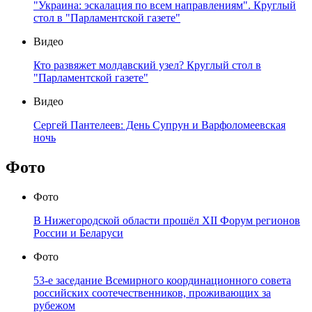
"Украина: эскалация по всем направлениям". Круглый
стол в "Парламентской газете"
Видео
Кто развяжет молдавский узел? Круглый стол в
"Парламентской газете"
Видео
Сергей Пантелеев: День Супрун и Варфоломеевская
ночь
Фото
Фото
В Нижегородской области прошёл XII Форум регионов
России и Беларуси
Фото
53-е заседание Всемирного координационного совета
российских соотечественников, проживающих за
рубежом