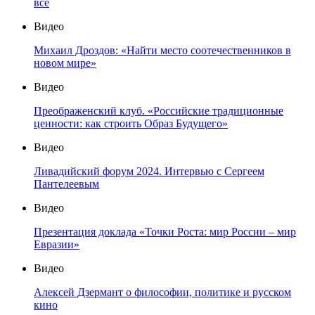
все
Видео
Михаил Дроздов: «Найти место соотечественников в
новом мире»
Видео
Преображенский клуб. «Российские традиционные
ценности: как строить Образ Будущего»
Видео
Ливадийский форум 2024. Интервью с Сергеем
Пантелеевым
Видео
Презентация доклада «Точки Роста: мир России – мир
Евразии»
Видео
Алексей Дзермант о философии, политике и русском
кино