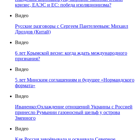
кризис, ЕАЭС и ЕС: победа изоляционизма?
Видео
Русские разговоры с Сергеем Пантелеевым: Михаил
Дроздов (Китай)
Видео
6 лет Крымской весне: когда ждать международного
признания?
Видео
5 лет Минским соглашениям и будущее «Нормандского
формата»
Видео
Иваненко:Охлаждение отношений Украины с Россией
принесло Румынии газоносный шельф у острова
Змеиного
Видео
Как Россия завоёвывала и осваивала Северное