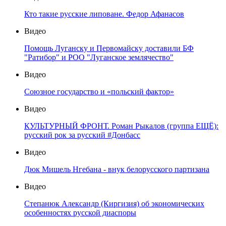
Кто такие русские липоване. Федор Афанасов
Видео
Помощь Луганску и Первомайску доставили БФ
"Ратибор" и РОО "Луганское землячество"
Видео
Союзное государство и «польский фактор»
Видео
КУЛЬТУРНЫЙ ФРОНТ. Роман Рыкалов (группа ЕЩЁ):
русский рок за русский #Донбасс
Видео
Дюк Мишель Нгебана - внук белорусского партизана
Видео
Степанюк Александр (Киргизия) об экономических
особенностях русской диаспоры