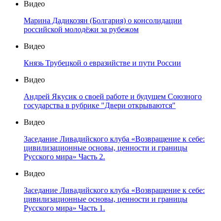
Видео
Марина Дадикозян (Болгария) о консолидации
российской молодёжи за рубежом
Видео
Князь Трубецкой о евразийстве и пути России
Видео
Андрей Якусик о своей работе и будущем Союзного
государства в рубрике "Двери открываются"
Видео
Заседание Ливадийского клуба «Возвращение к себе:
цивилизационные основы, ценности и границы
Русского мира» Часть 2.
Видео
Заседание Ливадийского клуба «Возвращение к себе:
цивилизационные основы, ценности и границы
Русского мира» Часть 1.