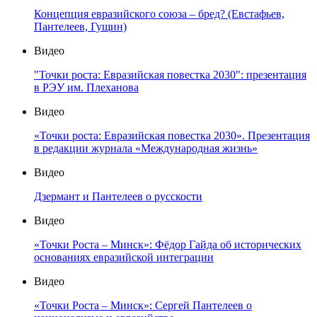
Концепция евразийского союза – бред? (Евстафьев,
Пантелеев, Гущин)
Видео
"Точки роста: Евразийская повестка 2030": презентация
в РЭУ им. Плеханова
Видео
«Точки роста: Евразийская повестка 2030». Презентация
в редакции журнала «Международная жизнь»
Видео
Дзермант и Пантелеев о русскости
Видео
«Точки Роста – Минск»: Фёдор Гайда об исторических
основаниях евразийской интеграции
Видео
«Точки Роста – Минск»: Сергей Пантелеев о