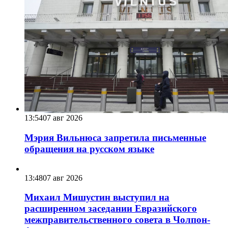
13:54
07 авг 2026
Мэрия Вильнюса запретила письменные
обращения на русском языке
13:48
07 авг 2026
Михаил Мишустин выступил на
расширенном заседании Евразийского
межправительственного совета в Чолпон-