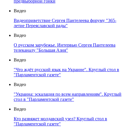
предвыборной гонки
Видео
Видеоприветствие Сергея Пантелеева форуму "365-
летие Переяславской рады"
Видео
О русском зарубежье. Интервью Сергея Пантелеева
телеканалу "Большая Азия"
Видео
"Что ждёт русский язык на Украине". Круглый стол в
"Парламентской газете"
Видео
"Украина: эскалация по всем направлениям". Круглый
стол в "Парламентской газете"
Видео
Кто развяжет молдавский узел? Круглый стол в
"Парламентской газете"