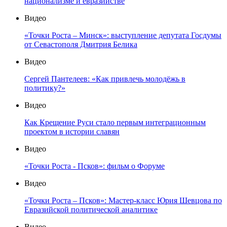
национализме и евразийстве
Видео
«Точки Роста – Минск»: выступление депутата Госдумы
от Севастополя Дмитрия Белика
Видео
Сергей Пантелеев: «Как привлечь молодёжь в
политику?»
Видео
Как Крещение Руси стало первым интеграционным
проектом в истории славян
Видео
«Точки Роста - Псков»: фильм о Форуме
Видео
«Точки Роста – Псков»: Мастер-класс Юрия Шевцова по
Евразийской политической аналитике
Видео