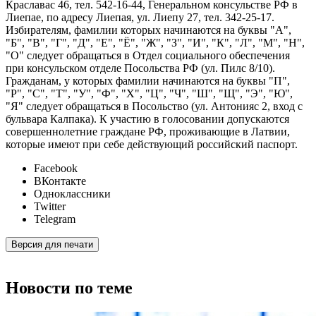
Краславас 46, тел. 542-16-44, Генеральном консульстве РФ в
Лиепае, по адресу Лиепая, ул. Лиепу 27, тел. 342-25-17.
Избирателям, фамилии которых начинаются на буквы "А",
"Б", "В", "Г", "Д", "Е", "Ё", "Ж", "З", "И", "К", "Л", "М", "Н",
"О" следует обращаться в Отдел социального обеспечения
при консульском отделе Посольства РФ (ул. Пилс 8/10).
Гражданам, у которых фамилии начинаются на буквы "П",
"Р", "С", "Т", "У", "Ф", "Х", "Ц", "Ч", "Ш", "Щ", "Э", "Ю",
"Я" следует обращаться в Посольство (ул. Антонияс 2, вход с
бульвара Калпака). К участию в голосовании допускаются
совершеннолетние граждане РФ, проживающие в Латвии,
которые имеют при себе действующий российский паспорт.
Facebook
ВКонтакте
Одноклассники
Twitter
Telegram
Версия для печати
Новости по теме