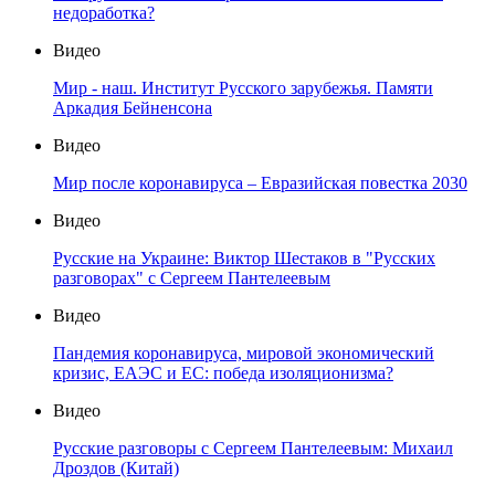
недоработка?
Видео
Мир - наш. Институт Русского зарубежья. Памяти
Аркадия Бейненсона
Видео
Мир после коронавируса – Евразийская повестка 2030
Видео
Русские на Украине: Виктор Шестаков в "Русских
разговорах" с Сергеем Пантелеевым
Видео
Пандемия коронавируса, мировой экономический
кризис, ЕАЭС и ЕС: победа изоляционизма?
Видео
Русские разговоры с Сергеем Пантелеевым: Михаил
Дроздов (Китай)