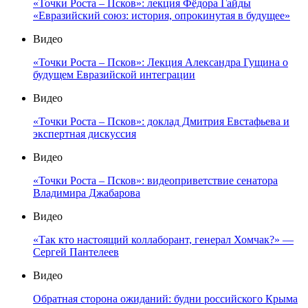
«Точки Роста – Псков»: лекция Фёдора Гайды
«Евразийский союз: история, опрокинутая в будущее»
Видео
«Точки Роста – Псков»: Лекция Александра Гущина о
будущем Евразийской интеграции
Видео
«Точки Роста – Псков»: доклад Дмитрия Евстафьева и
экспертная дискуссия
Видео
«Точки Роста – Псков»: видеоприветствие сенатора
Владимира Джабарова
Видео
«Так кто настоящий коллаборант, генерал Хомчак?» —
Сергей Пантелеев
Видео
Обратная сторона ожиданий: будни российского Крыма