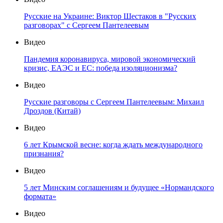
Русские на Украине: Виктор Шестаков в "Русских
разговорах" с Сергеем Пантелеевым
Видео
Пандемия коронавируса, мировой экономический
кризис, ЕАЭС и ЕС: победа изоляционизма?
Видео
Русские разговоры с Сергеем Пантелеевым: Михаил
Дроздов (Китай)
Видео
6 лет Крымской весне: когда ждать международного
признания?
Видео
5 лет Минским соглашениям и будущее «Нормандского
формата»
Видео