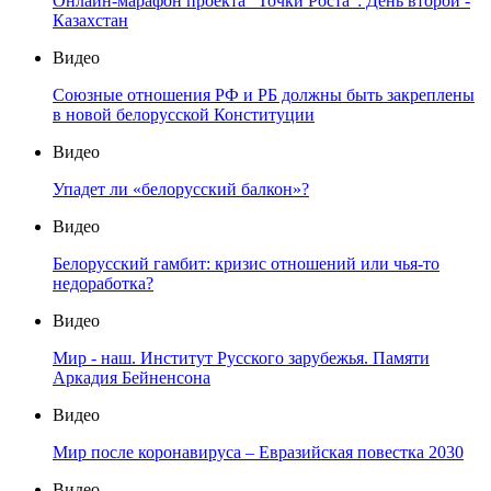
Онлайн-марафон проекта "Точки Роста": День второй -
Казахстан
Видео
Союзные отношения РФ и РБ должны быть закреплены
в новой белорусской Конституции
Видео
Упадет ли «белорусский балкон»?
Видео
Белорусский гамбит: кризис отношений или чья-то
недоработка?
Видео
Мир - наш. Институт Русского зарубежья. Памяти
Аркадия Бейненсона
Видео
Мир после коронавируса – Евразийская повестка 2030
Видео