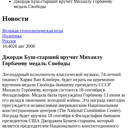
Джордж Буш-старший вручит Михаилу Горбачеву
медаль Свободы
Новости
Великая геополитическая игра
Политика
Россия
16:40
26 авг 2008
Джордж Буш-старший вручит Михаилу
Горбачеву медаль Свободы
Легендарный исполнитель классической музыки, 74-летний
пианист Харви Ван Клиберн, будет играть на церемонии
вручения медали Свободы бывшему президенту СССР
Михаилу Горбачеву, которая состоится 18 сентября в
Филадельфии. Медаль была присуждена Горбачеву 13 июня за
его вклад в окончание холодной войны. Эта награда ежегодно
присуждается независимым американским Национальным
конституционным центром (The National Constitution Center).
Награда будет вручена 18 сентября в Филадельфии бывшим
президентом США Джорджем Бушем-старшим, который
является председателем Национального конституционного