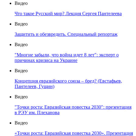
Видео
Что такое Русский мир? Лекция Сергея Пантелеева
Видео
Защитить и обезвредить. Специальный репортаж
Видео
"Многие забыли, что война идет 8 лет": эксперт о
причинах кризиса на Украине
Видео
Концепция евразийского союза – бред? (Евстафьев,
Пантелеев, Гущин)
Видео
"Точки роста: Евразийская повестка 2030": презентация
в РЭУ им. Плеханова
Видео
«Точки роста: Евразийская повестка 2030». Презентация