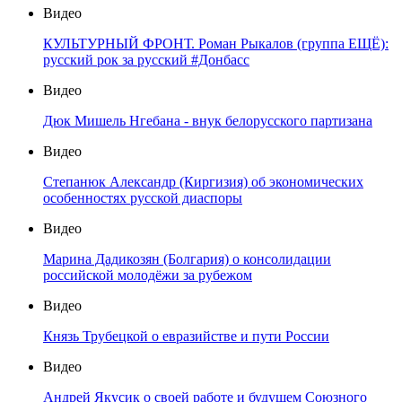
Видео
КУЛЬТУРНЫЙ ФРОНТ. Роман Рыкалов (группа ЕЩЁ):
русский рок за русский #Донбасс
Видео
Дюк Мишель Нгебана - внук белорусского партизана
Видео
Степанюк Александр (Киргизия) об экономических
особенностях русской диаспоры
Видео
Марина Дадикозян (Болгария) о консолидации
российской молодёжи за рубежом
Видео
Князь Трубецкой о евразийстве и пути России
Видео
Андрей Якусик о своей работе и будущем Союзного