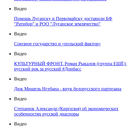
Видео
Помощь Луганску и Первомайску доставили БФ
"Ратибор" и РОО "Луганское землячество"
Видео
Союзное государство и «польский фактор»
Видео
КУЛЬТУРНЫЙ ФРОНТ. Роман Рыкалов (группа ЕЩЁ):
русский рок за русский #Донбасс
Видео
Дюк Мишель Нгебана - внук белорусского партизана
Видео
Степанюк Александр (Киргизия) об экономических
особенностях русской диаспоры
Видео