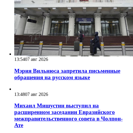
13:54
07 авг 2026
Мэрия Вильнюса запретила письменные
обращения на русском языке
13:48
07 авг 2026
Михаил Мишустин выступил на
расширенном заседании Евразийского
межправительственного совета в Чолпон-
Ате