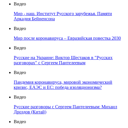
Видео
Мир - наш. Институт Русского зарубежья. Памяти
Аркадия Бейненсона
Видео
Мир после коронавируса – Евразийская повестка 2030
Видео
Русские на Украине: Виктор Шестаков в "Русских
разговорах" с Сергеем Пантелеевым
Видео
Пандемия коронавируса, мировой экономический
кризис, ЕАЭС и ЕС: победа изоляционизма?
Видео
Русские разговоры с Сергеем Пантелеевым: Михаил
Дроздов (Китай)
Видео