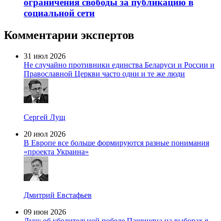
ограничения свободы за публикацию в
социальной сети
Комментарии экспертов
31 июл 2026
Не случайно противники единства Беларуси и России и
Православной Церкви часто одни и те же люди
Сергей Лущ
20 июл 2026
В Европе все больше формируются разные понимания
«проекта Украина»
Дмитрий Евстафьев
09 июн 2026
Лущ: об убедительной победе Пашиняна на выборах я