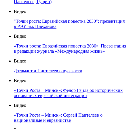
Пантелеев, Гущин)
Видео
"Точки роста: Евразийская повестка 2030": презентация
в РЭУ им. Плеханова
Видео
«Точки роста: Евразийская повестка 2030». Презентация
в редакции журнала «Международная жизнь»
Видео
Дзермант и Пантелеев о русскости
Видео
«Точки Роста – Минск»: Фёдор Гайда об исторических
основаниях евразийской интеграции
Видео
«Точки Роста – Минск»: Сергей Пантелеев о
национализме и евразийстве