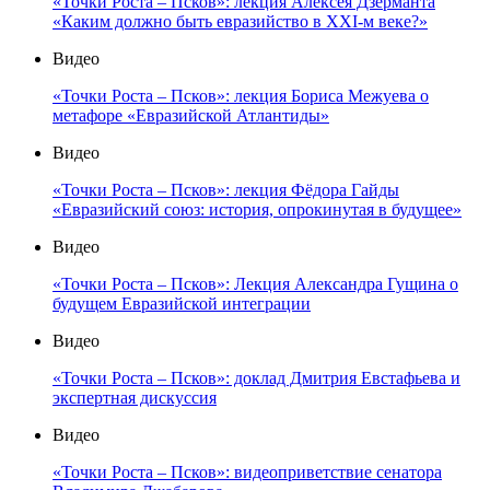
«Точки Роста – Псков»: лекция Алексея Дзерманта
«Каким должно быть евразийство в XXI-м веке?»
Видео
«Точки Роста – Псков»: лекция Бориса Межуева о
метафоре «Евразийской Атлантиды»
Видео
«Точки Роста – Псков»: лекция Фёдора Гайды
«Евразийский союз: история, опрокинутая в будущее»
Видео
«Точки Роста – Псков»: Лекция Александра Гущина о
будущем Евразийской интеграции
Видео
«Точки Роста – Псков»: доклад Дмитрия Евстафьева и
экспертная дискуссия
Видео
«Точки Роста – Псков»: видеоприветствие сенатора