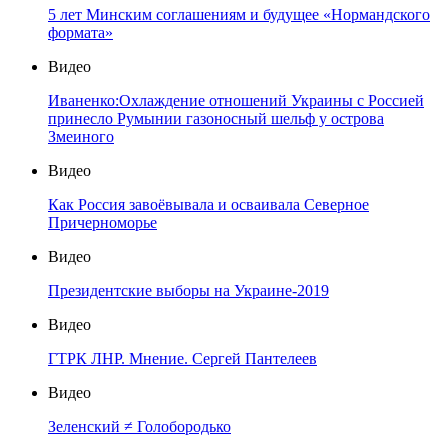
5 лет Минским соглашениям и будущее «Нормандского
формата»
Видео
Иваненко:Охлаждение отношений Украины с Россией
принесло Румынии газоносный шельф у острова
Змеиного
Видео
Как Россия завоёвывала и осваивала Северное
Причерноморье
Видео
Президентские выборы на Украине-2019
Видео
ГТРК ЛНР. Мнение. Сергей Пантелеев
Видео
Зеленский ≠ Голобородько