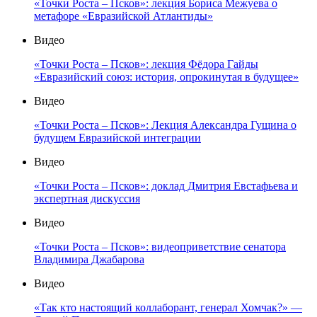
«Точки Роста – Псков»: лекция Бориса Межуева о
метафоре «Евразийской Атлантиды»
Видео
«Точки Роста – Псков»: лекция Фёдора Гайды
«Евразийский союз: история, опрокинутая в будущее»
Видео
«Точки Роста – Псков»: Лекция Александра Гущина о
будущем Евразийской интеграции
Видео
«Точки Роста – Псков»: доклад Дмитрия Евстафьева и
экспертная дискуссия
Видео
«Точки Роста – Псков»: видеоприветствие сенатора
Владимира Джабарова
Видео
«Так кто настоящий коллаборант, генерал Хомчак?» —