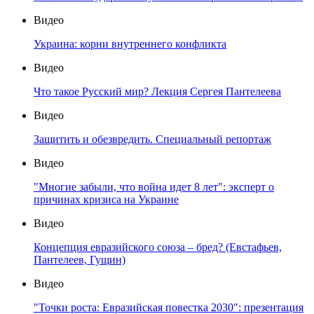
Видео
Украина: корни внутреннего конфликта
Видео
Что такое Русский мир? Лекция Сергея Пантелеева
Видео
Защитить и обезвредить. Специальный репортаж
Видео
"Многие забыли, что война идет 8 лет": эксперт о
причинах кризиса на Украине
Видео
Концепция евразийского союза – бред? (Евстафьев,
Пантелеев, Гущин)
Видео
"Точки роста: Евразийская повестка 2030": презентация