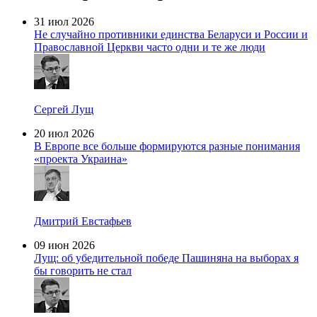
31 июл 2026
Не случайно противники единства Беларуси и России и
Православной Церкви часто одни и те же люди
Сергей Лущ
20 июл 2026
В Европе все больше формируются разные понимания
«проекта Украина»
Дмитрий Евстафьев
09 июн 2026
Лущ: об убедительной победе Пашиняна на выборах я
бы говорить не стал