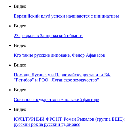
Видео
Евразийский клуб успехи начинаются с инициативы
Видео
23 февраля в Запорожской области
Видео
Кто такие русские липоване. Федор Афанасов
Видео
Помощь Луганску и Первомайску доставили БФ
"Ратибор" и РОО "Луганское землячество"
Видео
Союзное государство и «польский фактор»
Видео
КУЛЬТУРНЫЙ ФРОНТ. Роман Рыкалов (группа ЕЩЁ):
русский рок за русский #Донбасс