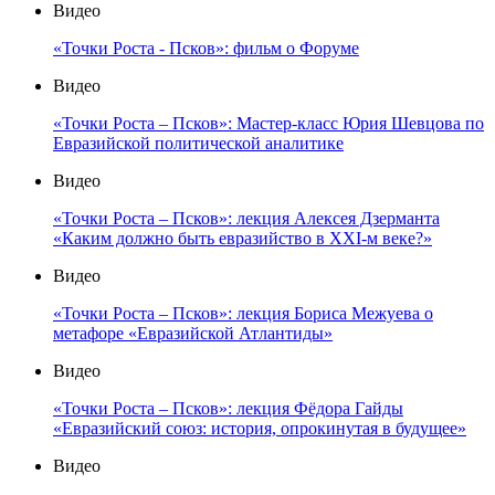
Видео
«Точки Роста - Псков»: фильм о Форуме
Видео
«Точки Роста – Псков»: Мастер-класс Юрия Шевцова по
Евразийской политической аналитике
Видео
«Точки Роста – Псков»: лекция Алексея Дзерманта
«Каким должно быть евразийство в XXI-м веке?»
Видео
«Точки Роста – Псков»: лекция Бориса Межуева о
метафоре «Евразийской Атлантиды»
Видео
«Точки Роста – Псков»: лекция Фёдора Гайды
«Евразийский союз: история, опрокинутая в будущее»
Видео