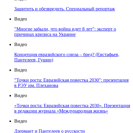
Защитить и обезвредить. Специальный репортаж
Видео
"Многие забыли, что война идет 8 лет": эксперт о
причинах кризиса на Украине
Видео
Концепция евразийского союза – бред? (Евстафьев,
Пантелеев, Гущин)
Видео
"Точки роста: Евразийская повестка 2030": презентация
в РЭУ им. Плеханова
Видео
«Точки роста: Евразийская повестка 2030». Презентация
в редакции журнала «Международная жизнь»
Видео
Дзермант и Пантелеев о русскости