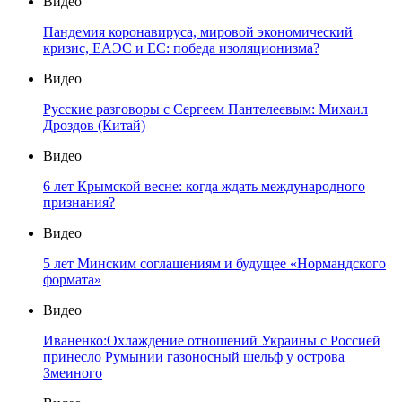
Видео
Пандемия коронавируса, мировой экономический
кризис, ЕАЭС и ЕС: победа изоляционизма?
Видео
Русские разговоры с Сергеем Пантелеевым: Михаил
Дроздов (Китай)
Видео
6 лет Крымской весне: когда ждать международного
признания?
Видео
5 лет Минским соглашениям и будущее «Нормандского
формата»
Видео
Иваненко:Охлаждение отношений Украины с Россией
принесло Румынии газоносный шельф у острова
Змеиного