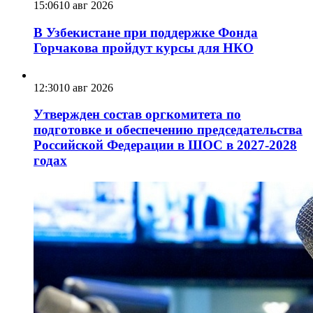
15:06
10 авг 2026
В Узбекистане при поддержке Фонда
Горчакова пройдут курсы для НКО
12:30
10 авг 2026
Утвержден состав оргкомитета по
подготовке и обеспечению председательства
Российской Федерации в ШОС в 2027-2028
годах