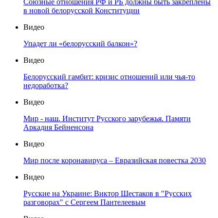
Союзные отношения РФ и РБ должны быть закреплены
в новой белорусской Конституции
Видео
Упадет ли «белорусский балкон»?
Видео
Белорусский гамбит: кризис отношений или чья-то
недоработка?
Видео
Мир - наш. Институт Русского зарубежья. Памяти
Аркадия Бейненсона
Видео
Мир после коронавируса – Евразийская повестка 2030
Видео
Русские на Украине: Виктор Шестаков в "Русских
разговорах" с Сергеем Пантелеевым