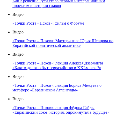
Как Крещение Руси стало первым интеграционным
проектом в истории славян
Видео
«Точки Роста - Псков»: фильм о Форуме
Видео
«Точки Роста – Псков»: Мастер-класс Юрия Шевцова по
Евразийской политической аналитике
Видео
«Точки Роста – Псков»: лекция Алексея Дзерманта
«Каким должно быть евразийство в XXI-м веке?»
Видео
«Точки Роста – Псков»: лекция Бориса Межуева о
метафоре «Евразийской Атлантиды»
Видео
«Точки Роста – Псков»: лекция Фёдора Гайды
«Евразийский союз: история, опрокинутая в будущее»