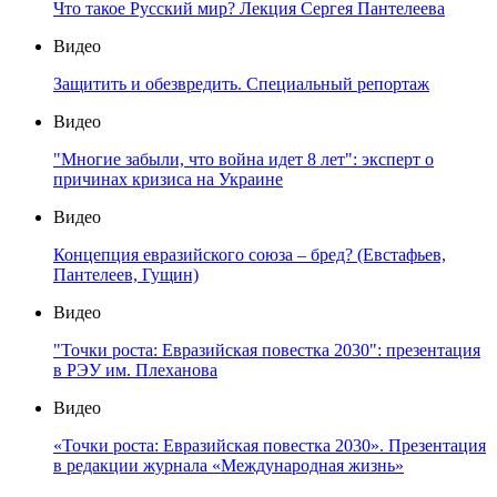
Что такое Русский мир? Лекция Сергея Пантелеева
Видео
Защитить и обезвредить. Специальный репортаж
Видео
"Многие забыли, что война идет 8 лет": эксперт о
причинах кризиса на Украине
Видео
Концепция евразийского союза – бред? (Евстафьев,
Пантелеев, Гущин)
Видео
"Точки роста: Евразийская повестка 2030": презентация
в РЭУ им. Плеханова
Видео
«Точки роста: Евразийская повестка 2030». Презентация
в редакции журнала «Международная жизнь»