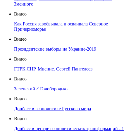
Змеиного
Видео
Как Россия завоёвывала и осваивала Северное
Причерноморье
Видео
Президентские выборы на Украине-2019
Видео
ГТРК ЛНР. Мнение. Сергей Пантелеев
Видео
Зеленский ≠ Голобородько
Видео
Донбасс в геополитике Русского мира
Видео
Донбасс в центре геополитических трансформаций - 1