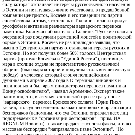
силу, которая отстаивает интересы русскоязычного населения
в Эстонии и не гнушаясь лично участвовать в предвыборной
компании центристов, Косачёв и его товарищи по партии
способствовали тому, что теперь в Таллине к власти придут
русофобы и активные реализаторы варварского переноса
памятника Воину-освободителю в Таллине. "Русские голоса в
очередной раз послужили разменной монетой в политической
борьбе в Эстонии. Косачёв не раз прилюдно заявлял, что
именно Центристская партия отстаивала интересы русских в
Эстонии. Но вот получив более 50% голосов Центристская
партия (протеже Косачёва и "Единой России"), пост вице-
мэра в столице отдала не представителю русскоязычной
общины (благодаря которой и получила столь внушительную
победу), а человеку, который сгонял полицейскими
дубинками в апреле 2007 года в D-терминал виновных и
невиновных и был ярым инициатором переноса памятника
Воину-освободителю", - заявил Артёменко. Эксперт также
напомнил, что, выступая в эстонской прессе сразу после
"варварского" переноса Бронзового солдата, Юрии Пихл
заявил, что суд несомненно накажет виновных в организации
беспорядков (напомним, что суд Эстонии оправдал всех лиц
подозреваемых в "организации беспорядков" - прим. ИА
REGNUM Новости), а также предаст гласности факты, что все
массовые беспорядки "направлялись извне Эстонии". "Но
гораздо интереснее, как дальше будут оправдывать свою