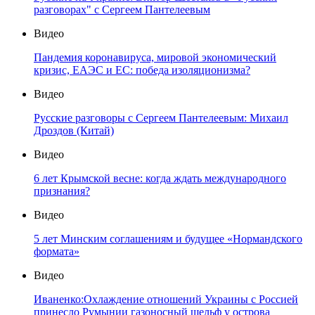
разговорах" с Сергеем Пантелеевым
Видео
Пандемия коронавируса, мировой экономический
кризис, ЕАЭС и ЕС: победа изоляционизма?
Видео
Русские разговоры с Сергеем Пантелеевым: Михаил
Дроздов (Китай)
Видео
6 лет Крымской весне: когда ждать международного
признания?
Видео
5 лет Минским соглашениям и будущее «Нормандского
формата»
Видео
Иваненко:Охлаждение отношений Украины с Россией
принесло Румынии газоносный шельф у острова