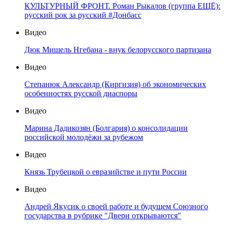
КУЛЬТУРНЫЙ ФРОНТ. Роман Рыкалов (группа ЕЩЁ):
русский рок за русский #Донбасс
Видео
Дюк Мишель Нгебана - внук белорусского партизана
Видео
Степанюк Александр (Киргизия) об экономических
особенностях русской диаспоры
Видео
Марина Дадикозян (Болгария) о консолидации
российской молодёжи за рубежом
Видео
Князь Трубецкой о евразийстве и пути России
Видео
Андрей Якусик о своей работе и будущем Союзного
государства в рубрике "Двери открываются"