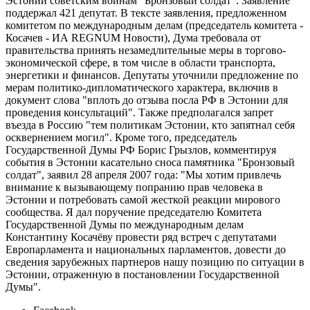
Эстонии советским воинам "Бронзовый солдат". Заявление
поддержал 421 депутат. В тексте заявления, предложенном
комитетом по международным делам (председатель комитета -
Косачев - ИА REGNUM Новости), Дума требовала от
правительства принять незамедлительные меры в торгово-
экономической сфере, в том числе в области транспорта,
энергетики и финансов. Депутаты уточнили предложение по
мерам политико-дипломатического характера, включив в
документ слова "вплоть до отзыва посла РФ в Эстонии для
проведения консультаций". Также предполагался запрет
въезда в Россию "тем политикам Эстонии, кто запятнал себя
осквернением могил". Кроме того, председатель
Государственной Думы РФ Борис Грызлов, комментируя
события в Эстонии касательно сноса памятника "Бронзовый
солдат", заявил 28 апреля 2007 года: "Мы хотим привлечь
внимание к вызывающему попранию прав человека в
Эстонии и потребовать самой жесткой реакции мирового
сообщества. Я дал поручение председателю Комитета
Государственной Думы по международным делам
Константину Косачёву провести ряд встреч с депутатами
Европарламента и национальных парламентов, довести до
сведения зарубежных партнеров нашу позицию по ситуации в
Эстонии, отраженную в постановлении Государственной
Думы".