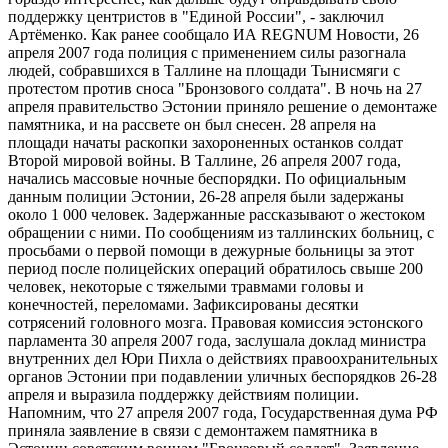
поддержку центристов в "Единой России", - заключил
Артёменко. Как ранее сообщало ИА REGNUM Новости, 26
апреля 2007 года полиция с применением силы разогнала
людей, собравшихся в Таллине на площади Тынисмяги с
протестом против сноса "Бронзового солдата". В ночь на 27
апреля правительство Эстонии приняло решение о демонтаже
памятника, и на рассвете он был снесен. 28 апреля на
площади начаты раскопки захороненных останков солдат
Второй мировой войны. В Таллине, 26 апреля 2007 года,
начались массовые ночные беспорядки. По официальным
данным полиции Эстонии, 26-28 апреля были задержаны
около 1 000 человек. Задержанные рассказывают о жестоком
обращении с ними. По сообщениям из таллинских больниц, с
просьбами о первой помощи в дежурные больницы за этот
период после полицейских операций обратилось свыше 200
человек, некоторые с тяжелыми травмами головы и
конечностей, переломами. Зафиксированы десятки
сотрясений головного мозга. Правовая комиссия эстонского
парламента 30 апреля 2007 года, заслушала доклад министра
внутренних дел Юри Пихла о действиях правоохранительных
органов Эстонии при подавлении уличных беспорядков 26-28
апреля и выразила поддержку действиям полиции.
Напомним, что 27 апреля 2007 года, Государственная дума РФ
приняла заявление в связи с демонтажем памятника в