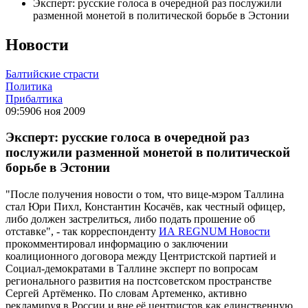
Эксперт: русские голоса в очередной раз послужили
разменной монетой в политической борьбе в Эстонии
Новости
Балтийские страсти
Политика
Прибалтика
09:59
06 ноя 2009
Эксперт: русские голоса в очередной раз
послужили разменной монетой в политической
борьбе в Эстонии
"После получения новости о том, что вице-мэром Таллина
стал Юри Пихл, Константин Косачёв, как честный офицер,
либо должен застрелиться, либо подать прошение об
отставке", - так корреспонденту
ИА REGNUM Новости
прокомментировал информацию о заключении
коалиционного договора между Центристской партией и
Социал-демократами в Таллине эксперт по вопросам
регионального развития на постсоветском пространстве
Сергей Артёменко. По словам Артеменко, активно
рекламируя в России и вне её центристов как единственную